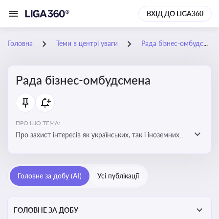
ВХІД ДО LIGA360
Головна
Теми в центрі уваги
Рада бізнес-омбудсмена
Рада бізнес-омбудсмена
ПРО ЩО ТЕМА:
Про захист інтересів як українських, так і іноземних
підприємств, що ведуть бізнес в Україні, перед
органами публічної влади. Рекомендації та практики
Головне за добу (AI)
Усі публікації
ГОЛОВНЕ ЗА ДОБУ