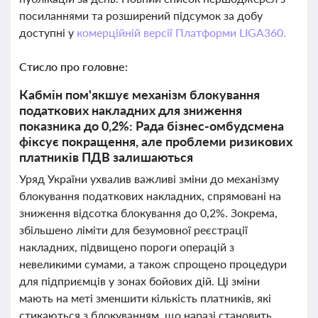
посиланнями та розширений підсумок за добу
доступні у
комерційній версії Платформи LIGA360.
Стисло про головне:
Кабмін пом'якшує механізм блокування
податкових накладних для зниження
показника до 0,2%: Рада бізнес-омбудсмена
фіксує покращення, але проблеми ризикових
платників ПДВ залишаються
Уряд України ухвалив важливі зміни до механізму
блокування податкових накладних, спрямовані на
зниження відсотка блокування до 0,2%. Зокрема,
збільшено ліміти для безумовної реєстрації
накладних, підвищено пороги операцій з
невеликими сумами, а також спрощено процедури
для підприємців у зонах бойових дій. Ці зміни
мають на меті зменшити кількість платників, які
стикаються з блокуванням, що наразі становить