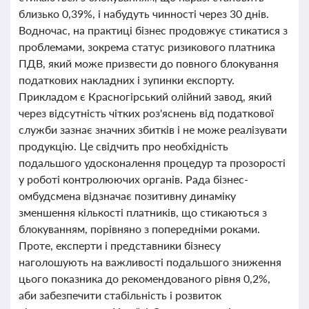
близько 0,39%, і набудуть чинності через 30 днів.
Водночас, на практиці бізнес продовжує стикатися з
проблемами, зокрема статус ризикового платника
ПДВ, який може призвести до повного блокування
податкових накладних і зупинки експорту.
Прикладом є Красногірський олійний завод, який
через відсутність чітких роз'яснень від податкової
служби зазнає значних збитків і не може реалізувати
продукцію. Це свідчить про необхідність
подальшого удосконалення процедур та прозорості
у роботі контролюючих органів. Рада бізнес-
омбудсмена відзначає позитивну динаміку
зменшення кількості платників, що стикаються з
блокуванням, порівняно з попередніми роками.
Проте, експерти і представники бізнесу
наголошують на важливості подальшого зниження
цього показника до рекомендованого рівня 0,2%,
аби забезпечити стабільність і розвиток