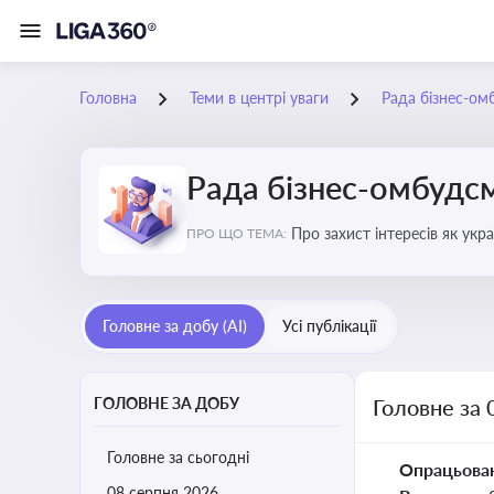
Головна
Теми в центрі уваги
Рада бізнес-ом
Рада бізнес-омбудс
Про захист інтересів як укр
ПРО ЩО ТЕМА:
практики
Головне за добу (AI)
Усі публікації
ГОЛОВНЕ ЗА ДОБУ
Головне за 
Головне за сьогодні
Опрацьова
08 серпня 2026