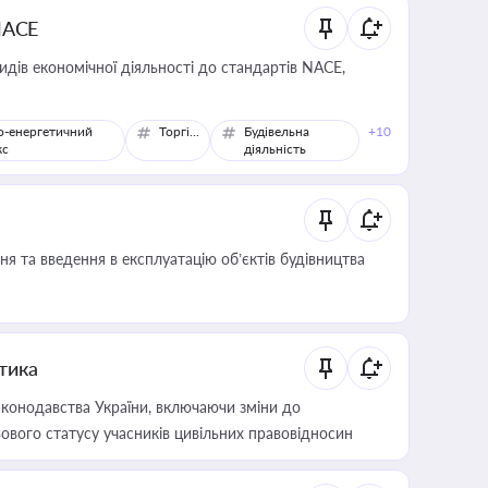
NACE
идів економічної діяльності до стандартів NACE,
о-енергетичний
Торгівля
Будівельна
+10
кс
діяльність
я та введення в експлуатацію об’єктів будівництва
итика
конодавства України, включаючи зміни до
ового статусу учасників цивільних правовідносин