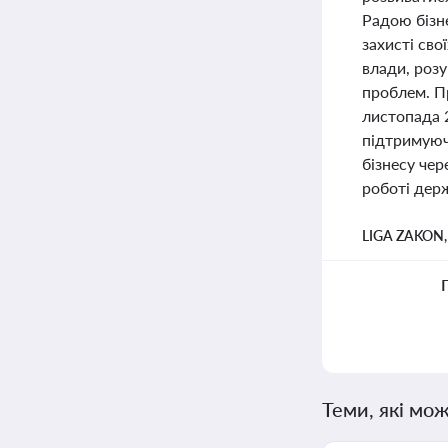
Радою бізн
захисті сво
влади, роз
проблем. Пр
листопада 
підтримуючи
бізнесу чер
роботі держ
LIGA ZAKON
Теми, які мож