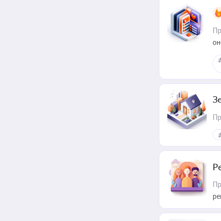
Пр
он
З
Пр
Р
Пр
ре