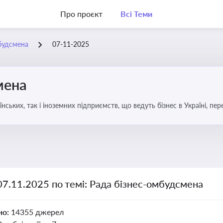
Про проєкт
Всі Теми
будсмена
07-11-2025
мена
аїнських, так і іноземних підприємств, що ведуть бізнес в Україні, пе
07.11.2025 по темі: Рада бізнес-омбудсмена
но:
14355 джерел