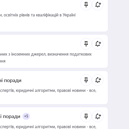
світніх рівнів та кваліфікацій в Україні
аних з іноземних джерел, визначення податкових
ння
ні поради
пертів, юридичні алгоритми, правові новини - все,
ні поради
+5
пертів, юридичні алгоритми, правові новини - все,