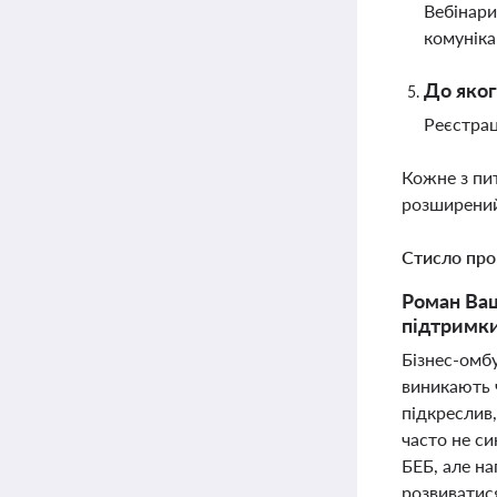
Вебінари
комуніка
До яког
Реєстрац
Кожне з пи
розширений
Стисло про
Роман Ващ
підтримки
Бізнес-омб
виникають ч
підкреслив,
часто не с
БЕБ, але на
розвиватис