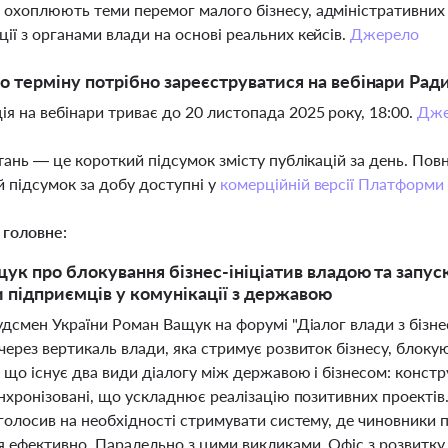
 охоплюють теми перемог малого бізнесу, адміністративних
ції з органами влади на основі реальних кейсів.
Джерело
о терміну потрібно зареєструватися на вебінари Рад
ія на вебінари триває до 20 листопада 2025 року, 18:00.
Дже
тань — це короткий підсумок змісту публікацій за день. По
 підсумок за добу доступні у
комерційній версії Платформи
 головне:
ук про блокування бізнес-ініціатив владою та запус
 підприємців у комунікації з державою
удсмен України Роман Ващук на форумі "Діалог влади з бізн
ерез вертикаль влади, яка стримує розвиток бізнесу, блокую
 що існує два види діалогу між державою і бізнесом: констр
инхронізовані, що ускладнює реалізацію позитивних проекті
голосив на необхідності стримувати систему, де чиновники 
я ефективно. Паралельно з цими викликами, Офіс з розвитку 