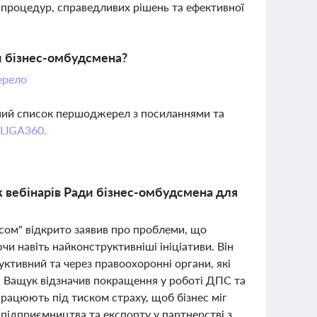
 процедур, справедливих рішень та ефективної
и бізнес-омбудсмена?
рело
вний список першоджерел з посиланнями та
 LIGA360.
к вебінарів Ради бізнес-омбудсмена для
есом" відкрито заявив про проблеми, що
чи навіть найконструктивніші ініціативи. Він
уктивний та через правоохоронні органи, які
в. Ващук відзначив покращення у роботі ДПС та
працюють під тиском страху, щоб бізнес міг
підприємництва та експорту у партнерстві з