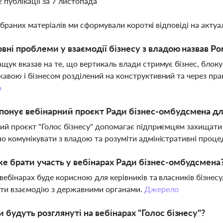
2 публікації за 7 листопада
ібраних матеріалів ми сформували короткі відповіді на актуал
овні проблеми у взаємодії бізнесу з владою назвав Р
щук вказав на те, що вертикаль влади стримує бізнес, блокую
авою і бізнесом розділений на конструктивний та через прав
о
онує вебінарний проєкт Ради бізнес-омбудсмена дл
ий проєкт "Голос бізнесу" допомагає підприємцям захищати с
о комунікувати з владою та розуміти адміністративні проце
е брати участь у вебінарах Ради бізнес-омбудсмена
 вебінарах буде корисною для керівників та власників бізнесу,
ти взаємодію з державними органами.
Джерело
и будуть розглянуті на вебінарах "Голос бізнесу"?