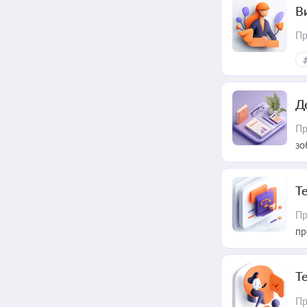
В
Пр
Д
Пр
зо
T
Пр
пр
T
Пр