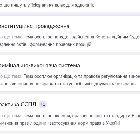
о що пишуть у Telegram каналах для адвокатів
онституційне провадження
о що тема:
Тема охоплює порядок здійснення Конституційним Судом
валення актів і формування правових позицій
римінально-виконавча система
о що тема:
Тема охоплює організацію та правове регулювання викона
танов виконання покарань та статус осіб, які відбувають покарання
рактика ЄСПЛ
+1
о що тема:
Тема охоплює рішення, правові позиції та стандарти Євр
умачення прав людини і застосування норм права в Україні