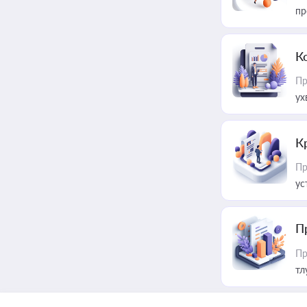
пр
К
Пр
ух
К
Пр
ус
П
Пр
тл