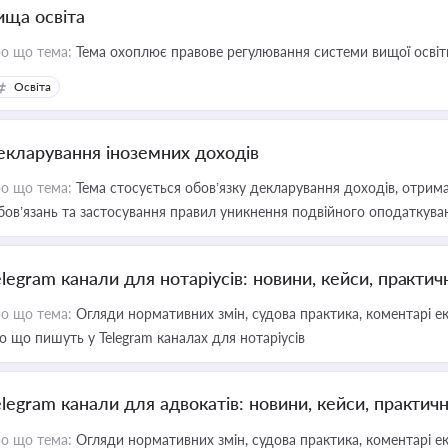
ища освіта
о що тема:
Тема охоплює правове регулювання системи вищої освіти, о
Освіта
екларування іноземних доходів
о що тема:
Тема стосується обов’язку декларування доходів, отрим
бов’язань та застосування правил уникнення подвійного оподаткува
elegram канали для нотаріусів: новини, кейси, практич
о що тема:
Огляди нормативних змін, судова практика, коментарі екс
о що пишуть у Telegram каналах для нотаріусів
elegram канали для адвокатів: новини, кейси, практич
о що тема:
Огляди нормативних змін, судова практика, коментарі екс