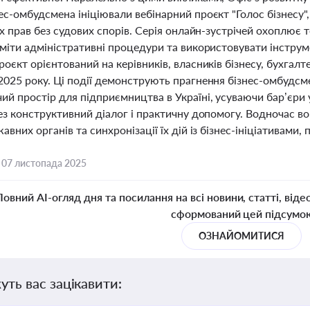
ес-омбудсмена ініціювали вебінарний проєкт "Голос бізнесу
їх прав без судових спорів. Серія онлайн-зустрічей охоплює 
уміти адміністративні процедури та використовувати інстру
оєкт орієнтований на керівників, власників бізнесу, бухгалт
2025 року. Ці події демонструють прагнення бізнес-омбудсме
й простір для підприємництва в Україні, усуваючи бар’єри 
ез конструктивний діалог і практичну допомогу. Водночас в
авних органів та синхронізації їх дій із бізнес-ініціативами,
,
07 листопада 2025
Повний AI-огляд дня та посилання на всі новини, статті, віде
сформований цей підсумо
ОЗНАЙОМИТИСЯ
уть вас зацікавити: