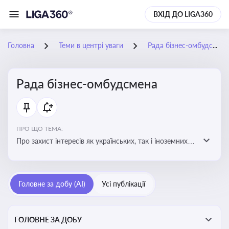
ВХІД ДО LIGA360
Головна
Теми в центрі уваги
Рада бізнес-омбудсмена
Рада бізнес-омбудсмена
ПРО ЩО ТЕМА:
Про захист інтересів як українських, так і іноземних
підприємств, що ведуть бізнес в Україні, перед
органами публічної влади. Рекомендації та практики
Головне за добу (AI)
Усі публікації
ГОЛОВНЕ ЗА ДОБУ