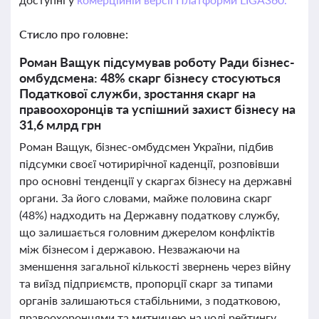
Стисло про головне:
Роман Ващук підсумував роботу Ради бізнес-
омбудсмена: 48% скарг бізнесу стосуються
Податкової служби, зростання скарг на
правоохоронців та успішний захист бізнесу на
31,6 млрд грн
Роман Ващук, бізнес-омбудсмен України, підбив
підсумки своєї чотирирічної каденції, розповівши
про основні тенденції у скаргах бізнесу на державні
органи. За його словами, майже половина скарг
(48%) надходить на Державну податкову службу,
що залишається головним джерелом конфліктів
між бізнесом і державою. Незважаючи на
зменшення загальної кількості звернень через війну
та виїзд підприємств, пропорції скарг за типами
органів залишаються стабільними, з податковою,
правоохоронцями та митницею на чолі рейтингу.