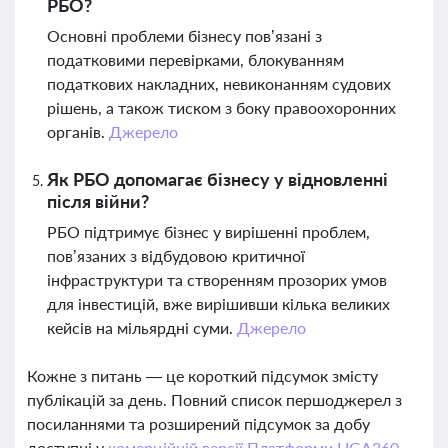
РБО?
Основні проблеми бізнесу пов’язані з
податковими перевірками, блокуванням
податкових накладних, невиконанням судових
рішень, а також тиском з боку правоохоронних
органів.
Джерело
Як РБО допомагає бізнесу у відновленні
після війни?
РБО підтримує бізнес у вирішенні проблем,
пов’язаних з відбудовою критичної
інфраструктури та створенням прозорих умов
для інвестицій, вже вирішивши кілька великих
кейсів на мільярдні суми.
Джерело
Кожне з питань — це короткий підсумок змісту
публікацій за день. Повний список першоджерел з
посиланнями та розширений підсумок за добу
доступні у
комерційній версії Платформи LIGA360.