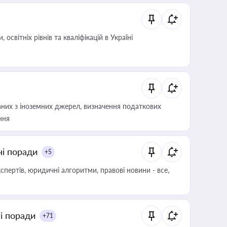
світніх рівнів та кваліфікацій в Україні
аних з іноземних джерел, визначення податкових
ння
ні поради
+5
пертів, юридичні алгоритми, правові новини - все,
ні поради
+71