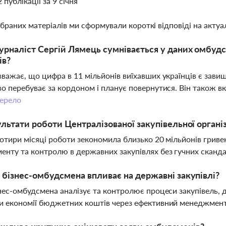
2 публікації за 9 січня
ібраних матеріалів ми сформували короткі відповіді на актуал
рналіст Сергій Лямець сумнівається у даних омбуд
ів?
важає, що цифра в 11 мільйонів виїхавших українців є зави
о перебуває за кордоном і планує повернутися. Він також в
ерело
ультати роботи Централізованої закупівельної органі
отири місяці роботи зекономила близько 20 мільйонів грив
нту та контролю в державних закупівлях без гучних сканда
 бізнес-омбудсмена впливає на державні закупівлі?
нес-омбудсмена аналізує та контролює процеси закупівель,
 економії бюджетних коштів через ефективний менеджмент