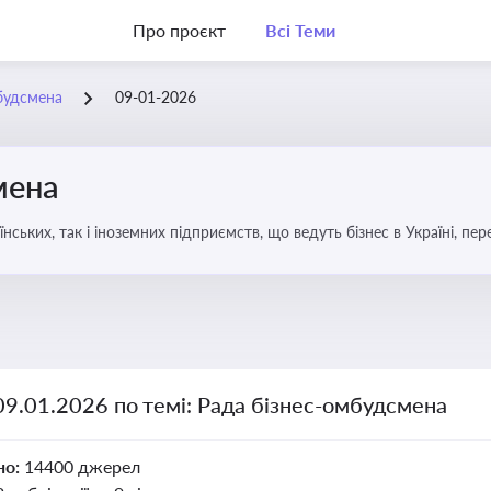
Про проєкт
Всі Теми
будсмена
09-01-2026
мена
аїнських, так і іноземних підприємств, що ведуть бізнес в Україні, пе
09.01.2026 по темі: Рада бізнес-омбудсмена
но:
14400 джерел