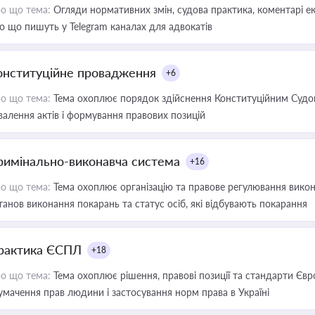
о що тема:
Огляди нормативних змін, судова практика, коментарі екс
о що пишуть у Telegram каналах для адвокатів
онституційне провадження
+6
о що тема:
Тема охоплює порядок здійснення Конституційним Судом
валення актів і формування правових позицій
римінально-виконавча система
+16
о що тема:
Тема охоплює організацію та правове регулювання викона
танов виконання покарань та статус осіб, які відбувають покарання
рактика ЄСПЛ
+18
о що тема:
Тема охоплює рішення, правові позиції та стандарти Євр
умачення прав людини і застосування норм права в Україні