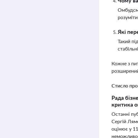
Чому ва
Омбудсме
розуміти
Які пер
Такий пі
стабільн
Кожне з пи
розширений
Стисло про
Рада бізн
критика о
Останні пуб
Сергій Лям
оцінює у 1
неможливос