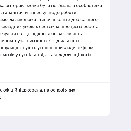
ака риторика може бути пов’язана з особистими
ла аналітичну записку щодо роботи
од змогла зекономити значні кошти державного
у складних умовах системна, процесна робота
результатів. Це підкреслює важливість
ином, сучасний контекст діяльності
ніпуляції існують успішні приклади реформ і
менів у суспільстві, а також для оцінки їх
о, офіційні джерела, на основі яких
к