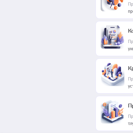
Пр
пр
К
Пр
ух
К
Пр
ус
П
Пр
тл