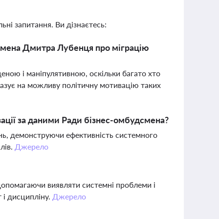
ьні запитання. Ви дізнаєтесь:
смена Дмитра Лубенця про міграцію
щеною і маніпулятивною, оскільки багато хто
казує на можливу політичну мотивацію таких
зації за даними Ради бізнес-омбудсмена?
ень, демонструючи ефективність системного
лів.
Джерело
 допомагаючи виявляти системні проблеми і
 і дисципліну.
Джерело