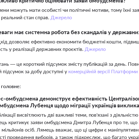
жливо критично оцінювати заяви омбудсменів?
ни можуть мати особисті чи політичні мотиви, тому їхні зая
 реальний стан справ.
Джерело
еваги має системна робота без скандалів у державни
дхід дозволяє ефективно економити бюджетні кошти, підвищу
ість у реалізації державних проєктів.
Джерело
тань — це короткий підсумок змісту публікацій за день. По
 підсумок за добу доступні у
комерційній версії Платформи
 головне:
ес-омбудсмена демонструє ефективність Централізован
мбудсмена Лубенця щодо міграції українців викликає
лікації висвітлюють дві важливі теми, пов'язані з діяльніст
ець критикує заяви омбудсмена Дмитра Лубенця про те, що з
1 мільйонів осіб. Лямець вважає, що ці цифри є маніпуляти
ті проведення виборів, а також підкреслює, що багато укра