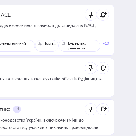
NACE
идів економічної діяльності до стандартів NACE,
о-енергетичний
Торгівля
Будівельна
+10
кс
діяльність
я та введення в експлуатацію об’єктів будівництва
итика
+1
конодавства України, включаючи зміни до
ового статусу учасників цивільних правовідносин