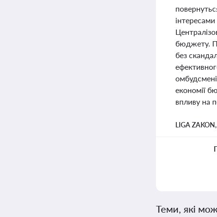
повернутьс
інтересами
Централізов
бюджету. П
без скандал
ефективног
омбудсменів
економії бю
впливу на п
LIGA ZAKON
Теми, які мож