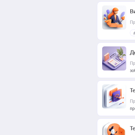
В
Пр
Д
Пр
зо
T
Пр
пр
T