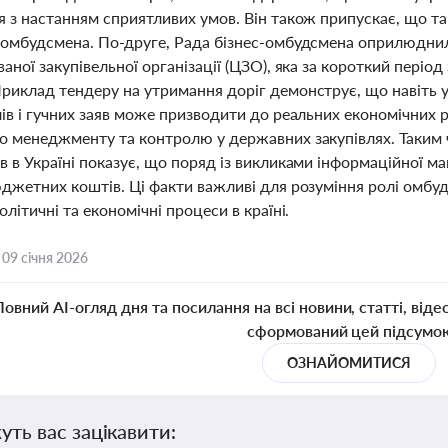
я з настанням сприятливих умов. Він також припускає, що т
 омбудсмена. По-друге, Рада бізнес-омбудсмена оприлюдни
аної закупівельної організації (ЦЗО), яка за короткий пері
риклад тендеру на утримання доріг демонструє, що навіть 
ів і гучних заяв може призводити до реальних економічних 
о менеджменту та контролю у державних закупівлях. Таким ч
 в Україні показує, що поряд із викликами інформаційної ма
джетних коштів. Ці факти важливі для розуміння ролі омбудс
олітичні та економічні процеси в країні.
,
09 січня 2026
Повний AI-огляд дня та посилання на всі новини, статті, віде
сформований цей підсумо
ОЗНАЙОМИТИСЯ
уть вас зацікавити: