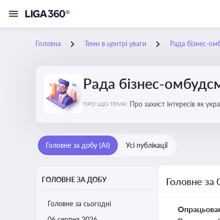
Головна
Теми в центрі уваги
Рада бізнес-ом
Рада бізнес-омбудс
Про захист інтересів як укр
ПРО ЩО ТЕМА:
практики
Головне за добу (AI)
Усі публікації
ГОЛОВНЕ ЗА ДОБУ
Головне за 
Головне за сьогодні
Опрацьова
06 серпня 2026