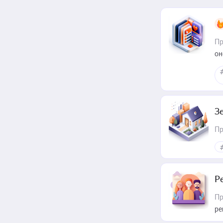
Пр
он
З
Пр
Р
Пр
ре