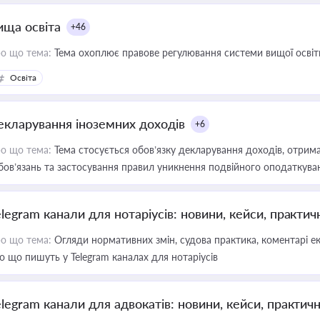
ища освіта
+46
о що тема:
Тема охоплює правове регулювання системи вищої освіти, о
Освіта
екларування іноземних доходів
+6
о що тема:
Тема стосується обов’язку декларування доходів, отрим
бов’язань та застосування правил уникнення подвійного оподаткува
elegram канали для нотаріусів: новини, кейси, практич
о що тема:
Огляди нормативних змін, судова практика, коментарі екс
о що пишуть у Telegram каналах для нотаріусів
elegram канали для адвокатів: новини, кейси, практич