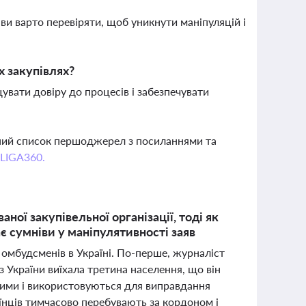
ви варто перевіряти, щоб уникнути маніпуляцій і
х закупівлях?
вати довіру до процесів і забезпечувати
вний список першоджерел з посиланнями та
 LIGA360.
ої закупівельної організації, тоді як
 сумніви у маніпулятивності заяв
ю омбудсменів в Україні. По-перше, журналіст
 України виїхала третина населення, що він
вними і використовуються для виправдання
їнців тимчасово перебувають за кордоном і