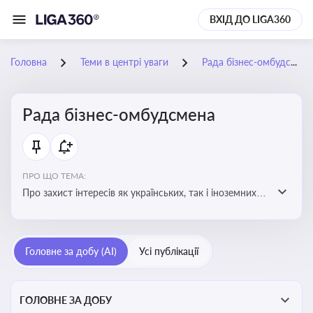
ВХІД ДО LIGA360
Головна
Теми в центрі уваги
Рада бізнес-омбудсмена
Рада бізнес-омбудсмена
ПРО ЩО ТЕМА:
Про захист інтересів як українських, так і іноземних
підприємств, що ведуть бізнес в Україні, перед
органами публічної влади. Рекомендації та практики
Головне за добу (AI)
Усі публікації
ГОЛОВНЕ ЗА ДОБУ