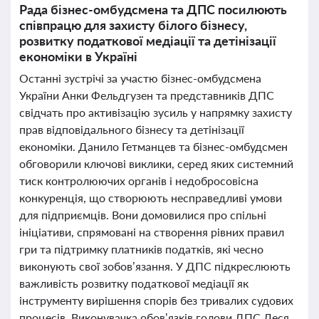
Рада бізнес-омбудсмена та ДПС посилюють
співпрацю для захисту білого бізнесу,
розвитку податкової медіації та детінізації
економіки в Україні
Останні зустрічі за участю бізнес-омбудсмена
України Анки Фельдгузен та представників ДПС
свідчать про активізацію зусиль у напрямку захисту
прав відповідального бізнесу та детінізації
економіки. Данило Гетманцев та бізнес-омбудсмен
обговорили ключові виклики, серед яких системний
тиск контролюючих органів і недобросовісна
конкуренція, що створюють несправедливі умови
для підприємців. Вони домовилися про спільні
ініціативи, спрямовані на створення рівних правил
гри та підтримку платників податків, які чесно
виконують свої зобов’язання. У ДПС підкреслюють
важливість розвитку податкової медіації як
інструменту вирішення спорів без тривалих судових
процесів. Виконувачка обов’язків голови ДПС Леся