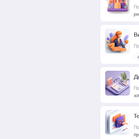
Пр
ре
В
Пр
Д
Пр
зо
T
Пр
пр