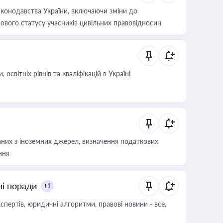
конодавства України, включаючи зміни до
ового статусу учасників цивільних правовідносин
світніх рівнів та кваліфікацій в Україні
аних з іноземних джерел, визначення податкових
ння
ні поради
+1
пертів, юридичні алгоритми, правові новини - все,