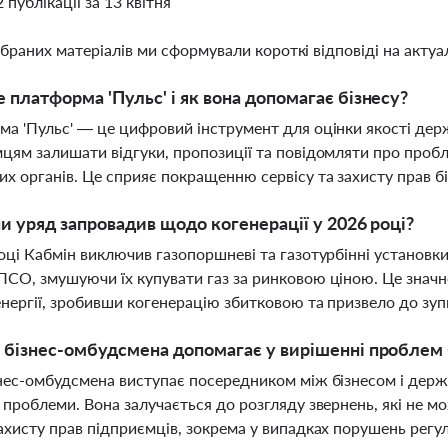
2 публікації за 13 квітня
ібраних матеріалів ми сформували короткі відповіді на актуал
 платформа 'Пульс' і як вона допомагає бізнесу?
а 'Пульс' — це цифровий інструмент для оцінки якості держ
цям залишати відгуки, пропозиції та повідомляти про пробл
х органів. Це сприяє покращенню сервісу та захисту прав б
ни уряд запровадив щодо когенерації у 2026 році?
оці Кабмін виключив газопоршневі та газотурбінні установк
СО, змушуючи їх купувати газ за ринковою ціною. Це значн
нергії, зробивши когенерацію збитковою та призвело до зу
 бізнес-омбудсмена допомагає у вирішенні проблем 
нес-омбудсмена виступає посередником між бізнесом і дер
 проблеми. Вона залучається до розгляду звернень, які не мо
ахисту прав підприємців, зокрема у випадках порушень регу