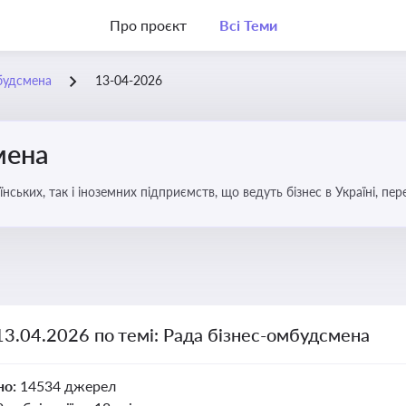
Про проєкт
Всі Теми
будсмена
13-04-2026
мена
аїнських, так і іноземних підприємств, що ведуть бізнес в Україні, пе
13.04.2026 по темі: Рада бізнес-омбудсмена
но:
14534 джерел