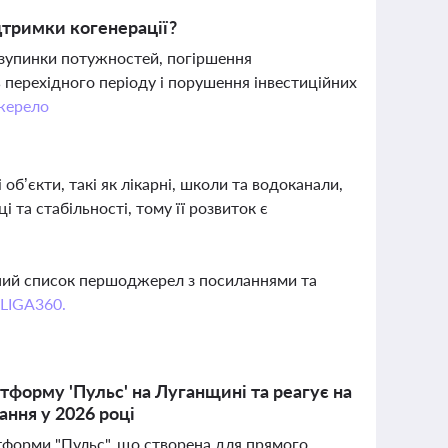
дтримки когенерації?
 зупинки потужностей, погіршення
ь перехідного періоду і порушення інвестиційних
жерело
об’єкти, такі як лікарні, школи та водоканали,
 та стабільності, тому її розвиток є
вний список першоджерел з посиланнями та
 LIGA360.
тформу 'Пульс' на Луганщині та реагує на
ання у 2026 році
тформи "Пульс", що створена для прямого