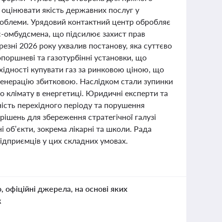
 оцінювати якість державних послуг у
проблеми. Урядовий контактний центр обробляє
ес-омбудсмена, що підсилює захист прав
езні 2026 року ухвалив постанову, яка суттєво
поршневі та газотурбінні установки, що
ідності купувати газ за ринковою ціною, що
огенерацію збитковою. Наслідком стали зупинки
о клімату в енергетиці. Юридичні експерти та
ність перехідного періоду та порушення
 рішень для збереження стратегічної галузі
і об’єкти, зокрема лікарні та школи. Рада
ідприємців у цих складних умовах.
о, офіційні джерела, на основі яких
к