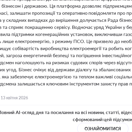
ж бізнесом і державою. Ця платформа дозволяє підприємцям
часі, залишати пропозиції та оперативно повідомляти про 
 а у складних випадках до вирішення долучається Рада бізн
 та сприяє покращенню сервісу. Водночас уряд України у бер
авила підтримки когенераційних установок, виключивши газо
 лише електроенергію, з режиму ПСО. Це призвело до необх
вищує собівартість виробництва електроенергії та робить к
, загроза енергетичній безпеці та погіршення інвестиційног
удсмен наголошують на ризиках судових спорів через відсут
их угод. Бізнес очікує від держави діалогу та збалансованих
, яка забезпечує електроенергією та теплом важливі соціальн
удсмена залишається ключовим інструментом захисту прав п
,
13 квітня 2026
Повний AI-огляд дня та посилання на всі новини, статті, віде
сформований цей підсумо
ОЗНАЙОМИТИСЯ