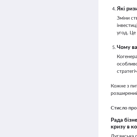
Які риз
Зміни ст
інвестиц
угод. Це
Чому ва
Когенера
особливо
стратегі
Кожне з пи
розширений
Стисло про
Рада бізн
кризу в ко
Луганська 