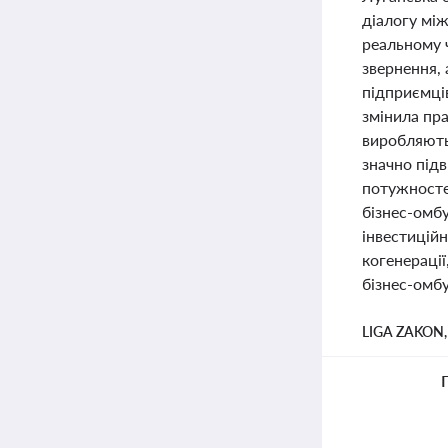
діалогу мі
реальному 
звернення,
підприємців
змінила пр
виробляють
значно під
потужностей
бізнес-омб
інвестиційн
когенерації
бізнес-омб
LIGA ZAKON