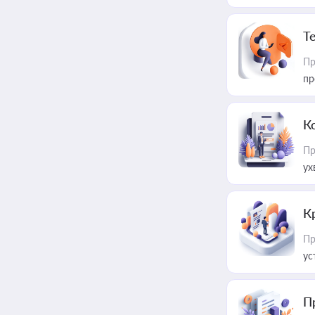
T
Пр
пр
К
Пр
ух
К
Пр
ус
П