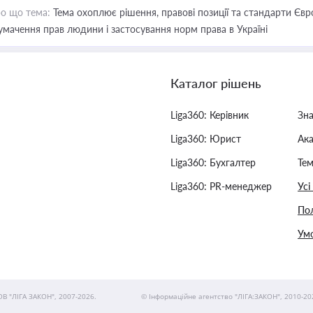
о що тема:
Тема охоплює рішення, правові позиції та стандарти Євр
умачення прав людини і застосування норм права в Україні
Каталог рішень
Liga360: Керівник
Зн
Liga360: Юрист
Ак
Liga360: Бухгалтер
Тем
Liga360: PR-менеджер
Усі
Пол
Умо
ОВ "ЛІГА ЗАКОН", 2007-2026.
© Інформаційне агентство "ЛІГА:ЗАКОН", 2010-20