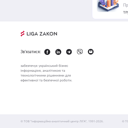
Пр
тл
Зв'язатися:
забезпечує український бізнес
інформацією, аналітикою та
технологічними рішеннями для
ефективної та безпечної роботи.
© ТОВ "інформаційно-аналітичний центр ЛІГА", 1991-2026.
© Т