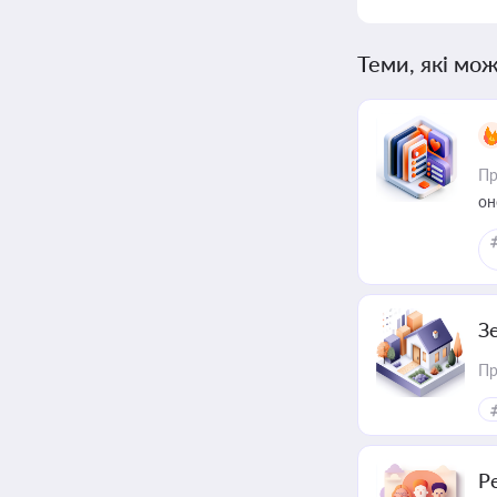
Теми, які мож
Пр
он
З
Пр
Р