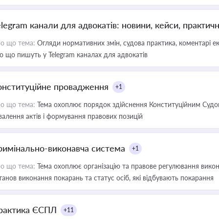
elegram канали для адвокатів: новини, кейси, практич
о що тема:
Огляди нормативних змін, судова практика, коментарі екс
о що пишуть у Telegram каналах для адвокатів
онституційне провадження
+1
о що тема:
Тема охоплює порядок здійснення Конституційним Судом
валення актів і формування правових позицій
римінально-виконавча система
+1
о що тема:
Тема охоплює організацію та правове регулювання викона
танов виконання покарань та статус осіб, які відбувають покарання
рактика ЄСПЛ
+11