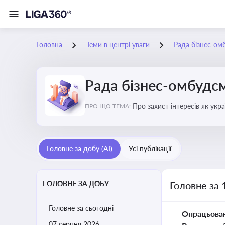
Головна
Теми в центрі уваги
Рада бізнес-ом
Рада бізнес-омбудс
Про захист інтересів як укр
ПРО ЩО ТЕМА:
практики
Головне за добу (AI)
Усі публікації
ГОЛОВНЕ ЗА ДОБУ
Головне за 
Головне за сьогодні
Опрацьова
07 серпня 2026