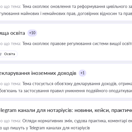
о що тема:
Тема охоплює оновлення та реформування цивільного за
гулювання майнових і немайнових прав, договірних відносин та прав
ища освіта
+10
о що тема:
Тема охоплює правове регулювання системи вищої освіти, о
Освіта
екларування іноземних доходів
+1
о що тема:
Тема стосується обов’язку декларування доходів, отрим
бов’язань та застосування правил уникнення подвійного оподаткува
elegram канали для нотаріусів: новини, кейси, практич
о що тема:
Огляди нормативних змін, судова практика, коментарі екс
о що пишуть у Telegram каналах для нотаріусів