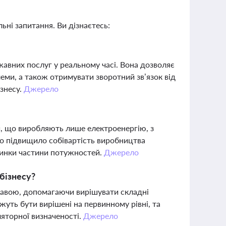
ьні запитання. Ви дізнаєтесь:
авних послуг у реальному часі. Вона дозволяє
еми, а також отримувати зворотний зв’язок від
ізнесу.
Джерело
и, що виробляють лише електроенергію, з
о підвищило собівартість виробництва
пинки частини потужностей.
Джерело
бізнесу?
жавою, допомагаючи вирішувати складні
жуть бути вирішені на первинному рівні, та
ляторної визначеності.
Джерело