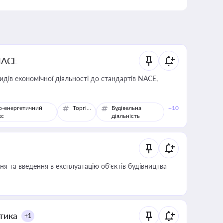
NACE
идів економічної діяльності до стандартів NACE,
о-енергетичний
Торгівля
Будівельна
+10
кс
діяльність
я та введення в експлуатацію об’єктів будівництва
итика
+1