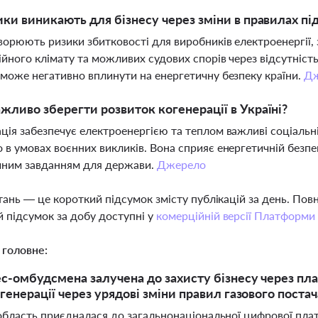
ики виникають для бізнесу через зміни в правилах пі
ворюють ризики збитковості для виробників електроенергії,
ійного клімату та можливих судових спорів через відсутніст
 може негативно вплинути на енергетичну безпеку країни.
Д
жливо зберегти розвиток когенерації в Україні?
ція забезпечує електроенергією та теплом важливі соціальні 
 в умовах воєнних викликів. Вона сприяє енергетичній безпеці
чним завданням для держави.
Джерело
тань — це короткий підсумок змісту публікацій за день. По
 підсумок за добу доступні у
комерційній версії Платформи
 головне:
ес-омбудсмена залучена до захисту бізнесу через пла
генерації через урядові зміни правил газового постач
область приєдналася до загальнонаціональної цифрової пла