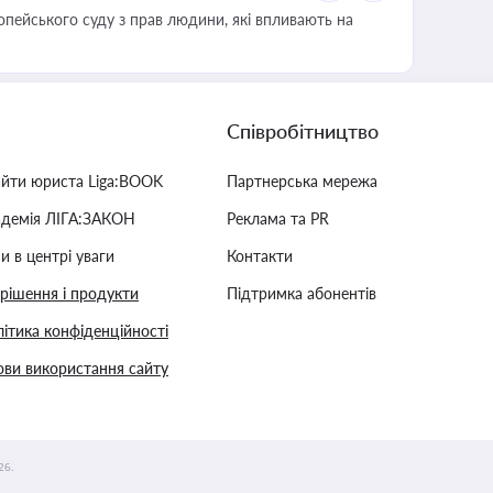
опейського суду з прав людини, які впливають на
Співробітництво
айти юриста Liga:BOOK
Партнерська мережа
адемія ЛІГА:ЗАКОН
Реклама та PR
и в центрі уваги
Контакти
 рішення і продукти
Підтримка абонентів
ітика конфіденційності
ви використання сайту
26.