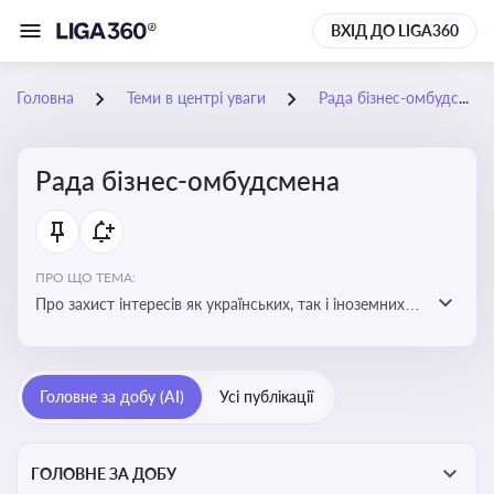
ВХІД ДО LIGA360
Головна
Теми в центрі уваги
Рада бізнес-омбудсмена
Рада бізнес-омбудсмена
ПРО ЩО ТЕМА:
Про захист інтересів як українських, так і іноземних
підприємств, що ведуть бізнес в Україні, перед
органами публічної влади. Рекомендації та практики
Головне за добу (AI)
Усі публікації
ГОЛОВНЕ ЗА ДОБУ