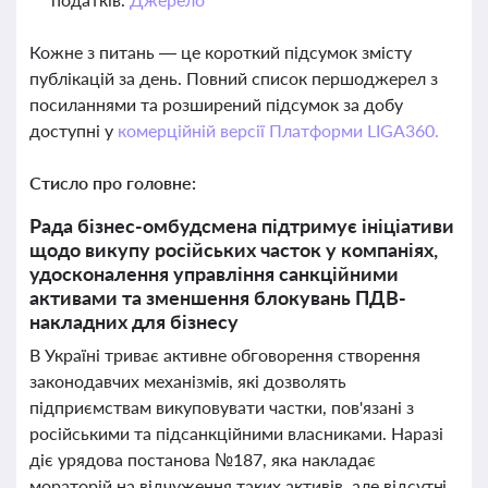
Кожне з питань — це короткий підсумок змісту
публікацій за день. Повний список першоджерел з
посиланнями та розширений підсумок за добу
доступні у
комерційній версії Платформи LIGA360.
Стисло про головне:
Рада бізнес-омбудсмена підтримує ініціативи
щодо викупу російських часток у компаніях,
удосконалення управління санкційними
активами та зменшення блокувань ПДВ-
накладних для бізнесу
В Україні триває активне обговорення створення
законодавчих механізмів, які дозволять
підприємствам викуповувати частки, пов'язані з
російськими та підсанкційними власниками. Наразі
діє урядова постанова №187, яка накладає
мораторій на відчуження таких активів, але відсутні