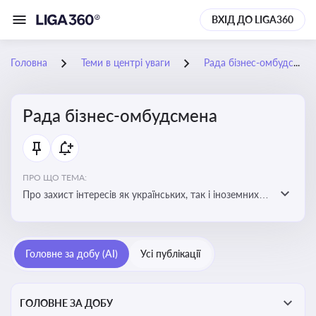
ВХІД ДО LIGA360
Головна
Теми в центрі уваги
Рада бізнес-омбудсмена
Рада бізнес-омбудсмена
ПРО ЩО ТЕМА:
Про захист інтересів як українських, так і іноземних
підприємств, що ведуть бізнес в Україні, перед
органами публічної влади. Рекомендації та практики
Головне за добу (AI)
Усі публікації
ГОЛОВНЕ ЗА ДОБУ