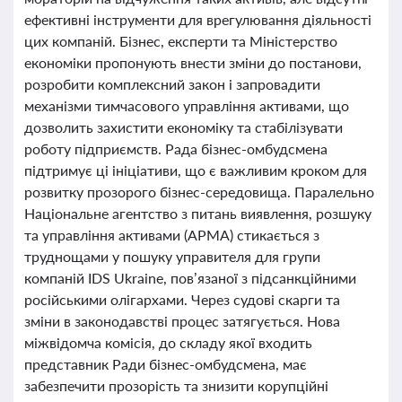
ефективні інструменти для врегулювання діяльності
цих компаній. Бізнес, експерти та Міністерство
економіки пропонують внести зміни до постанови,
розробити комплексний закон і запровадити
механізми тимчасового управління активами, що
дозволить захистити економіку та стабілізувати
роботу підприємств. Рада бізнес-омбудсмена
підтримує ці ініціативи, що є важливим кроком для
розвитку прозорого бізнес-середовища. Паралельно
Національне агентство з питань виявлення, розшуку
та управління активами (АРМА) стикається з
труднощами у пошуку управителя для групи
компаній IDS Ukraine, пов’язаної з підсанкційними
російськими олігархами. Через судові скарги та
зміни в законодавстві процес затягується. Нова
міжвідомча комісія, до складу якої входить
представник Ради бізнес-омбудсмена, має
забезпечити прозорість та знизити корупційні