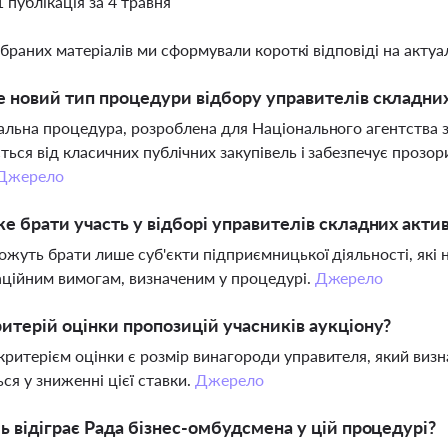
1 публікація за 4 травня
ібраних матеріалів ми сформували короткі відповіді на актуал
 новий тип процедури відбору управителів складних 
альна процедура, розроблена для Національного агентства з
ється від класичних публічних закупівель і забезпечує прозо
Джерело
е брати участь у відборі управителів складних актив
ожуть брати лише суб'єкти підприємницької діяльності, які н
аційним вимогам, визначеним у процедурі.
Джерело
итерій оцінки пропозицій учасників аукціону?
ритерієм оцінки є розмір винагороди управителя, який визнач
ся у зниженні цієї ставки.
Джерело
ь відіграє Рада бізнес-омбудсмена у цій процедурі?