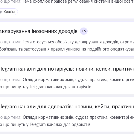
о що тема:
Тема охоплює правове регулювання системи вищої освіти, о
Освіта
екларування іноземних доходів
+6
о що тема:
Тема стосується обов’язку декларування доходів, отрим
бов’язань та застосування правил уникнення подвійного оподаткува
elegram канали для нотаріусів: новини, кейси, практич
о що тема:
Огляди нормативних змін, судова практика, коментарі екс
о що пишуть у Telegram каналах для нотаріусів
elegram канали для адвокатів: новини, кейси, практич
о що тема:
Огляди нормативних змін, судова практика, коментарі екс
о що пишуть у Telegram каналах для адвокатів