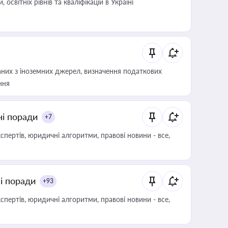
світніх рівнів та кваліфікацій в Україні
аних з іноземних джерел, визначення податкових
ння
ні поради
+7
пертів, юридичні алгоритми, правові новини - все,
ні поради
+93
пертів, юридичні алгоритми, правові новини - все,