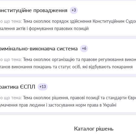
онституційне провадження
+3
о що тема:
Тема охоплює порядок здійснення Конституційним Судом
валення актів і формування правових позицій
римінально-виконавча система
+6
о що тема:
Тема охоплює організацію та правове регулювання викона
танов виконання покарань та статус осіб, які відбувають покарання
рактика ЄСПЛ
+13
о що тема:
Тема охоплює рішення, правові позиції та стандарти Євр
умачення прав людини і застосування норм права в Україні
Каталог рішень