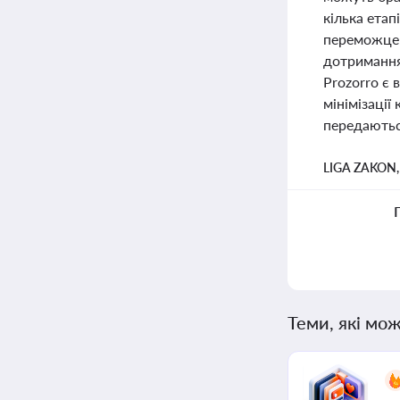
кілька етап
переможцем
дотримання 
Prozorro є
мінімізації
передаються
LIGA ZAKON
Теми, які мож