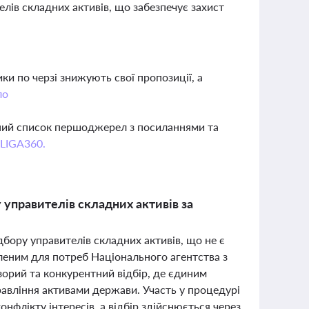
елів складних активів, що забезпечує захист
и по черзі знижують свої пропозиції, а
ло
вний список першоджерел з посиланнями та
 LIGA360.
 управителів складних активів за
бору управителів складних активів, що не є
еним для потреб Національного агентства з
орий та конкурентний відбір, де єдиним
авління активами держави. Участь у процедурі
нфлікту інтересів, а відбір здійснюється через