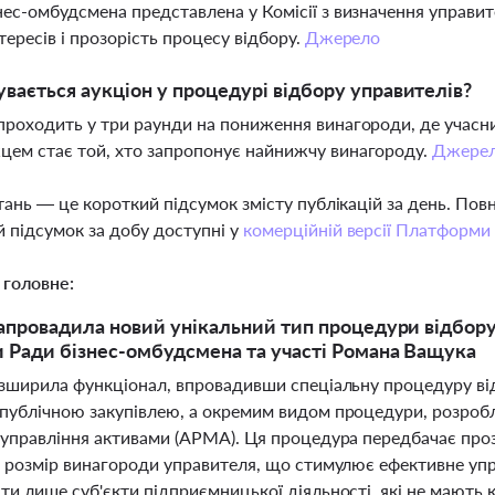
нес-омбудсмена представлена у Комісії з визначення управит
нтересів і прозорість процесу відбору.
Джерело
увається аукціон у процедурі відбору управителів?
проходить у три раунди на пониження винагороди, де учасник
ем стає той, хто запропонує найнижчу винагороду.
Джере
тань — це короткий підсумок змісту публікацій за день. По
 підсумок за добу доступні у
комерційній версії Платформи
 головне:
запровадила новий унікальний тип процедури відбору
 Ради бізнес-омбудсмена та участі Романа Ващука
озширила функціонал, впровадивши спеціальну процедуру від
публічною закупівлею, а окремим видом процедури, розробл
 управління активами (АРМА). Ця процедура передбачає проз
є розмір винагороди управителя, що стимулює ефективне упр
и лише суб'єкти підприємницької діяльності, які не мають ко