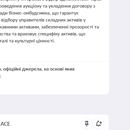
проведення аукціону та укладення договору з
Ради бізнес-омбудсмена, що гарантує
 відбору управителів складних активів у
жавними активами, забезпеченні прозорості та
вства та враховує специфіку активів, що
лі та культурні цінності.
о, офіційні джерела, на основі яких
к
NACE