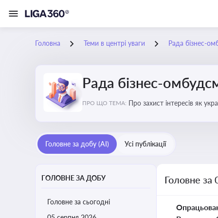
Головна
Теми в центрі уваги
Рада бізнес-ом
Рада бізнес-омбудс
Про захист інтересів як укр
ПРО ЩО ТЕМА:
практики
Головне за добу (AI)
Усі публікації
ГОЛОВНЕ ЗА ДОБУ
Головне за 
Головне за сьогодні
Опрацьова
05 серпня 2026