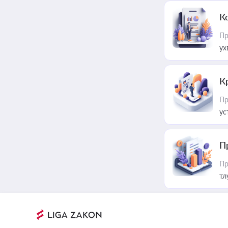
К
Пр
ух
К
Пр
ус
П
Пр
тл