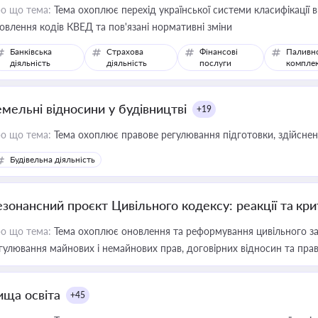
о що тема:
Тема охоплює перехід української системи класифікації в
овлення кодів КВЕД та пов'язані нормативні зміни
Банківська
Страхова
Фінансові
Паливн
діяльність
діяльність
послуги
компле
емельні відносини у будівництві
+19
о що тема:
Тема охоплює правове регулювання підготовки, здійсненн
Будівельна діяльність
езонансний проєкт Цивільного кодексу: реакції та кр
о що тема:
Тема охоплює оновлення та реформування цивільного за
гулювання майнових і немайнових прав, договірних відносин та прав
ища освіта
+45