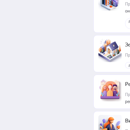
Пр
он
З
Пр
Р
Пр
ре
В