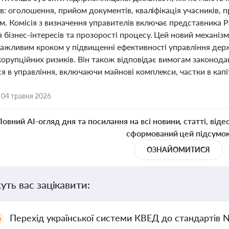
ів: оголошення, прийом документів, кваліфікація учасників, 
. Комісія з визначення управителів включає представника 
бізнес-інтересів та прозорості процесу. Цей новий механізм
 важливим кроком у підвищенні ефективності управління дер
 корупційних ризиків. Він також відповідає вимогам законода
 в управління, включаючи майнові комплекси, частки в капіта
,
04 травня 2026
Повний AI-огляд дня та посилання на всі новини, статті, віде
сформований цей підсумо
ОЗНАЙОМИТИСЯ
уть вас зацікавити:
Перехід української системи КВЕД до стандартів 