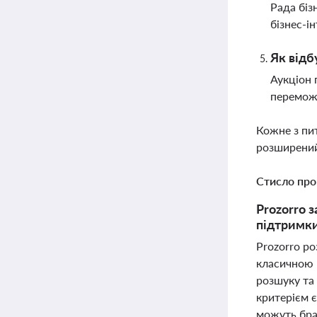
Рада біз
бізнес-і
Як відб
Аукціон 
переможц
Кожне з пи
розширений
Стисло про
Prozorro 
підтримки
Prozorro р
класичною 
розшуку та
критерієм 
можуть брат