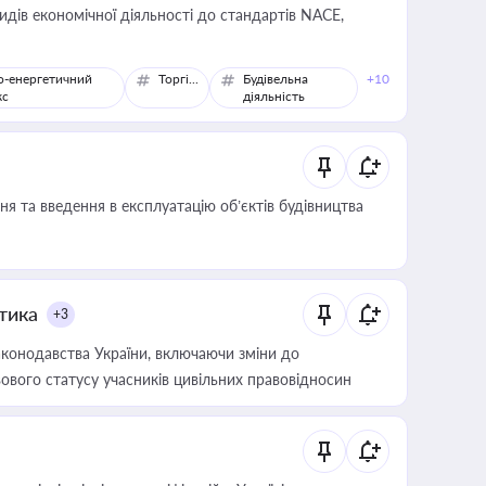
идів економічної діяльності до стандартів NACE,
о-енергетичний
Торгівля
Будівельна
+10
кс
діяльність
я та введення в експлуатацію об’єктів будівництва
итика
+3
конодавства України, включаючи зміни до
ового статусу учасників цивільних правовідносин