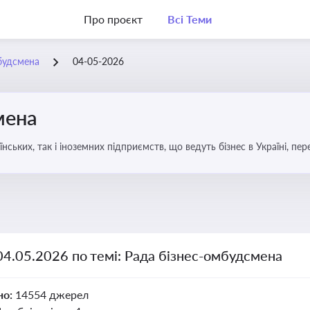
Про проєкт
Всі Теми
будсмена
04-05-2026
мена
аїнських, так і іноземних підприємств, що ведуть бізнес в Україні, пе
04.05.2026 по темі: Рада бізнес-омбудсмена
но:
14554 джерел