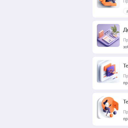
Пр
Д
Пр
зо
T
Пр
пр
T
Пр
пр