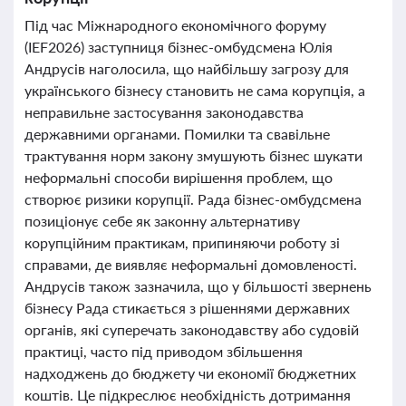
Під час Міжнародного економічного форуму
(IEF2026) заступниця бізнес-омбудсмена Юлія
Андрусів наголосила, що найбільшу загрозу для
українського бізнесу становить не сама корупція, а
неправильне застосування законодавства
державними органами. Помилки та свавільне
трактування норм закону змушують бізнес шукати
неформальні способи вирішення проблем, що
створює ризики корупції. Рада бізнес-омбудсмена
позиціонує себе як законну альтернативу
корупційним практикам, припиняючи роботу зі
справами, де виявляє неформальні домовленості.
Андрусів також зазначила, що у більшості звернень
бізнесу Рада стикається з рішеннями державних
органів, які суперечать законодавству або судовій
практиці, часто під приводом збільшення
надходжень до бюджету чи економії бюджетних
коштів. Це підкреслює необхідність дотримання