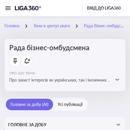
ВХІД ДО LIGA360
Головна
Теми в центрі уваги
Рада бізнес-омбудсмена
Рада бізнес-омбудсмена
ПРО ЩО ТЕМА:
Про захист інтересів як українських, так і іноземних
підприємств, що ведуть бізнес в Україні, перед
органами публічної влади. Рекомендації та практики
Головне за добу (AI)
Усі публікації
ГОЛОВНЕ ЗА ДОБУ