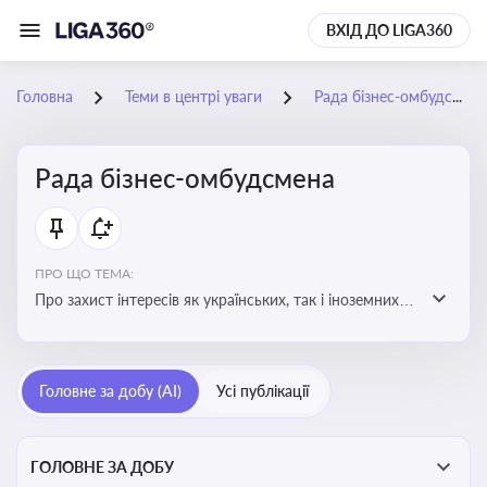
ВХІД ДО LIGA360
Головна
Теми в центрі уваги
Рада бізнес-омбудсмена
Рада бізнес-омбудсмена
ПРО ЩО ТЕМА:
Про захист інтересів як українських, так і іноземних
підприємств, що ведуть бізнес в Україні, перед
органами публічної влади. Рекомендації та практики
Головне за добу (AI)
Усі публікації
ГОЛОВНЕ ЗА ДОБУ