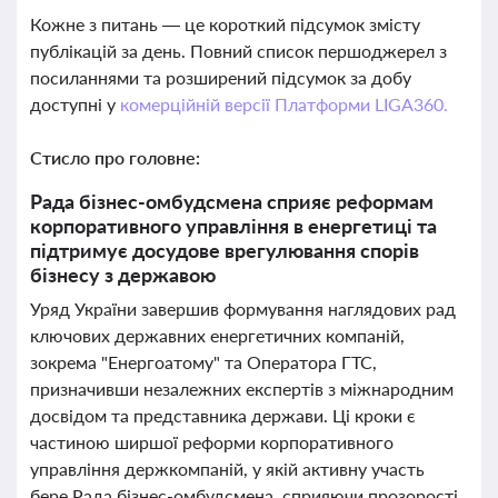
Кожне з питань — це короткий підсумок змісту
публікацій за день. Повний список першоджерел з
посиланнями та розширений підсумок за добу
доступні у
комерційній версії Платформи LIGA360.
Стисло про головне:
Рада бізнес-омбудсмена сприяє реформам
корпоративного управління в енергетиці та
підтримує досудове врегулювання спорів
бізнесу з державою
Уряд України завершив формування наглядових рад
ключових державних енергетичних компаній,
зокрема "Енергоатому" та Оператора ГТС,
призначивши незалежних експертів з міжнародним
досвідом та представника держави. Ці кроки є
частиною ширшої реформи корпоративного
управління держкомпаній, у якій активну участь
бере Рада бізнес-омбудсмена, сприяючи прозорості