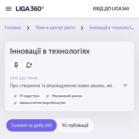
ВХІД ДО LIGA360
Головна
Теми в центрі уваги
Інновації в технологіях
Інновації в технологіях
ПРО ЩО ТЕМА:
Про створення та впровадження нових рішень, які
покращують ефективність, функціональність або
IT-індустрія
Рекламний ринок
можливості технологічних продуктів і процесів.
Авіакосмічне виробництво
Штучний інтелект та його використання
Головне за добу (AI)
Усі публікації