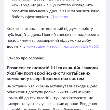
міжнародних ринків, що суттєво ускладнить
розвиток військових дронів з ШІ та знизить їхню
бойову ефективність.
Джерело
Кожне з питань — це короткий підсумок змісту
публікацій за день. Повний список першоджерел з
посиланнями та розширений підсумок за добу
доступні у
комерційній версії Платформи LIGA360.
Стисло про головне:
Розвиток технологій ШІ та санкційні заходи
України проти російських та китайських
компаній у сфері безпілотних систем
За останній час Україна активізувала заходи щодо
обмеження доступу російських та китайських
компаній до технологій штучного інтелекту, що
використовуються у військових дронах. Введення
санкційних пакетів передбачає блокування активів,