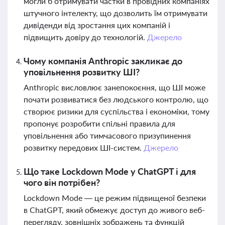
могли б отримувати частки в провідних компаніях
штучного інтелекту, що дозволить їм отримувати
дивіденди від зростання цих компаній і
підвищить довіру до технологій.
Джерело
Чому компанія Anthropic закликає до
уповільнення розвитку ШІ?
Anthropic висловлює занепокоєння, що ШІ може
почати розвиватися без людського контролю, що
створює ризики для суспільства і економіки, тому
пропонує розробити спільні правила для
уповільнення або тимчасового призупинення
розвитку передових ШІ-систем.
Джерело
Що таке Lockdown Mode у ChatGPT і для
чого він потрібен?
Lockdown Mode — це режим підвищеної безпеки
в ChatGPT, який обмежує доступ до живого веб-
перегляду, зовнішніх зображень та функцій