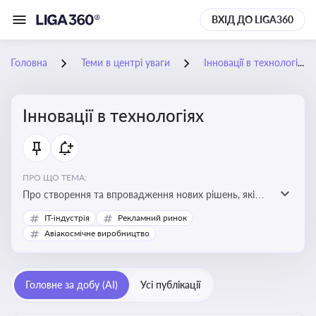
ВХІД ДО LIGA360
Головна
Теми в центрі уваги
Інновації в технологіях
Інновації в технологіях
ПРО ЩО ТЕМА:
Про створення та впровадження нових рішень, які
покращують ефективність, функціональність або
IT-індустрія
Рекламний ринок
можливості технологічних продуктів і процесів.
Авіакосмічне виробництво
Штучний інтелект та його використання
Головне за добу (AI)
Усі публікації