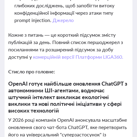
глибоких досліджень, щоб запобігти витоку
конфіденційної інформації через атаки типу
prompt injection.
Джерело
Кожне з питань — це короткий підсумок змісту
публікацій за день. Повний список першоджерел з
посиланнями та розширений підсумок за добу
доступні у
комерційній версії Платформи LIGA360.
Стисло про головне:
OpenAI готує найбільше оновлення ChatGPT з
автономними ШІ-агентами, водночас
штучний інтелект викликає екологічні
виклики та нові політичні ініціативи у сфері
високих технологій
У 2026 році компанія OpenAI анонсувала масштабне
оновлення свого чат-бота ChatGPT, яке перетворить
його на універсальний "суперзастосунок" із