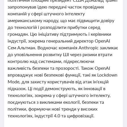
запропонував ідею передачі часток провідних
компаній у сфері штучного інтелекту
американському народу, що має підвищити довіру
до технологій і розподілити прибутки серед
громадян. Цю ініціативу підтримують і керівники
індустрії, зокрема генеральний директор OpenAI
Сем Альтман. Водночас компанія Anthropic закликає
до уповільнення розвитку ШІ через ризики втрати
контролю над системами, підкреслюючи
важливість безпеки та прозорості. Також OpenAI
впроваджує нові безпекові функції, такі як Lockdown
Mode, для захисту користувачів від атак ін'єкцій
підказок. Ці події демонструють, як інновації в
технологіях, зокрема у сфері штучного інтелекту,
поєднуються з викликами екології, безпеки та
політики, формуючи нові тренди у високих
технологіях, індустрії 4.0 та цифровізації.