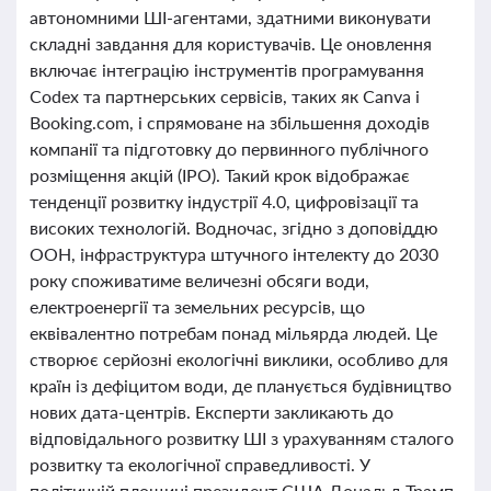
автономними ШІ-агентами, здатними виконувати
складні завдання для користувачів. Це оновлення
включає інтеграцію інструментів програмування
Codex та партнерських сервісів, таких як Canva і
Booking.com, і спрямоване на збільшення доходів
компанії та підготовку до первинного публічного
розміщення акцій (IPO). Такий крок відображає
тенденції розвитку індустрії 4.0, цифровізації та
високих технологій. Водночас, згідно з доповіддю
ООН, інфраструктура штучного інтелекту до 2030
року споживатиме величезні обсяги води,
електроенергії та земельних ресурсів, що
еквівалентно потребам понад мільярда людей. Це
створює серйозні екологічні виклики, особливо для
країн із дефіцитом води, де планується будівництво
нових дата-центрів. Експерти закликають до
відповідального розвитку ШІ з урахуванням сталого
розвитку та екологічної справедливості. У
політичній площині президент США Дональд Трамп