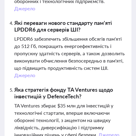
оборонних і технологічних підприємств.
Джерело
Які переваги нового стандарту пам'яті
LPDDR6 для серверів ШІ?
LPDDR6 забезпечить збільшення обсягів пам'яті
до 512 Гб, покращить енергоефективність і
пропускну здатність серверів, а також дозволить
виконувати обчислення безпосередньо в пам'яті,
що підвищить продуктивність систем ШІ.
Джерело
Яка стратегія фонду TA Ventures щодо
інвестицій у DefenceTech?
TA Ventures збирає $35 млн для інвестицій у
технологічні стартапи, вперше включаючи
оборонні технології, з акцентом на швидку
ліквідність, диверсифікацію і підтримку
інноваційних рішень у сфері безпеки.
Джерело