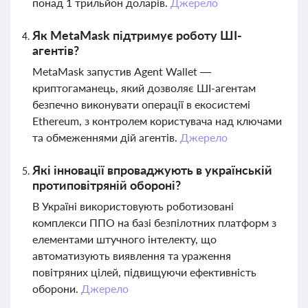
понад 1 трильйон доларів.
Джерело
Як MetaMask підтримує роботу ШІ-
агентів?
MetaMask запустив Agent Wallet —
криптогаманець, який дозволяє ШІ-агентам
безпечно виконувати операції в екосистемі
Ethereum, з контролем користувача над ключами
та обмеженнями дій агентів.
Джерело
Які інновації впроваджують в українській
протиповітряній обороні?
В Україні використовують роботизовані
комплекси ППО на базі безпілотних платформ з
елементами штучного інтелекту, що
автоматизують виявлення та ураження
повітряних цілей, підвищуючи ефективність
оборони.
Джерело