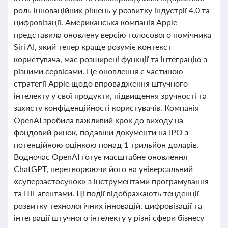
роль інноваційних рішень у розвитку індустрії 4.0 та
цифровізації. Американська компанія Apple
представила оновлену версію голосового помічника
Siri AI, який тепер краще розуміє контекст
користувача, має розширені функції та інтеграцію з
різними сервісами. Це оновлення є частиною
стратегії Apple щодо впровадження штучного
інтелекту у свої продукти, підвищення зручності та
захисту конфіденційності користувачів. Компанія
OpenAI зробила важливий крок до виходу на
фондовий ринок, подавши документи на IPO з
потенційною оцінкою понад 1 трильйон доларів.
Водночас OpenAI готує масштабне оновлення
ChatGPT, перетворюючи його на універсальний
«суперзастосунок» з інструментами програмування
та ШІ-агентами. Ці події відображають тенденції
розвитку технологічних інновацій, цифровізації та
інтеграції штучного інтелекту у різні сфери бізнесу