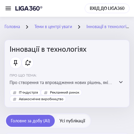
ВХІД ДО LIGA360
Головна
Теми в центрі уваги
Інновації в технологіях
Інновації в технологіях
ПРО ЩО ТЕМА:
Про створення та впровадження нових рішень, які
покращують ефективність, функціональність або
IT-індустрія
Рекламний ринок
можливості технологічних продуктів і процесів.
Авіакосмічне виробництво
Штучний інтелект та його використання
Головне за добу (AI)
Усі публікації