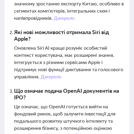
значному зростанню експорту Китаю, особливо в
сегментах комп'ютерів, інтегральних схем і
напівпровідників.
Джерело
Які нові можливості отримала Siri від
Apple?
Оновлена Siri AI краще розуміє особистий
контекст користувача, має розширені знання,
інтегрується з різними сервісами Apple і
підтримує нові функції диктування та голосового
управління.
Джерело
Що означає подача OpenAI документів на
IPO?
Це означає, що OpenAI готується вийти на
фондовий ринок, щоб залучити інвестиції для
подальшого розвитку штучного інтелекту та
розширення бізнесу, з потенційною оцінкою