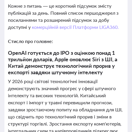
Кожне з питань — це короткий підсумок змісту
публікацій за день. Повний список першоджерел з
посиланнями та розширений підсумок за добу
доступні у
комерційній версії Платформи LIGA360.
Стисло про головне:
OpenAI готується до IPO з оцінкою понад 1
трильйон доларів, Apple оновлює Siri з ШІ, а
Китай демонструє технологічний прорив у
експорті завдяки штучному інтелекту
У 2026 році світові технологічні інновації
демонструють значний прогрес у сфері штучного
інтелекту та високих технологій. Китайський
експорт і імпорт у травні перевищили прогнози,
завдяки зростаючому попиту на обладнання для ШІ,
що свідчить про технологічний прорив і зміни в
структурі торгівлі. Зростання експорту комп'ютерів,
інтегральних схем та напівпровідників підкреслює