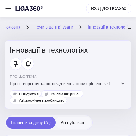
ВХІД ДО LIGA360
Головна
Теми в центрі уваги
Інновації в технологіях
Інновації в технологіях
ПРО ЩО ТЕМА:
Про створення та впровадження нових рішень, які
покращують ефективність, функціональність або
IT-індустрія
Рекламний ринок
можливості технологічних продуктів і процесів.
Авіакосмічне виробництво
Штучний інтелект та його використання
Головне за добу (AI)
Усі публікації