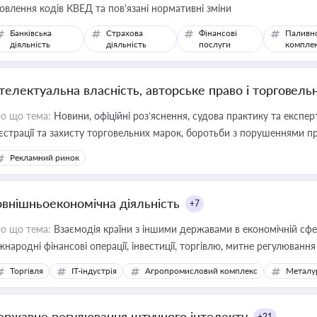
овлення кодів КВЕД та пов'язані нормативні зміни
Банківська
Страхова
Фінансові
Паливн
діяльність
діяльність
послуги
компле
нтелектуальна власність, авторське право і торговель
о що тема:
Новини, офіційні роз’яснення, судова практику та експер
єстрації та захисту торговельних марок, боротьби з порушеннями пра
конодавстві у цій сфері
Рекламний ринок
овнішньоекономічна діяльність
+7
о що тема:
Взаємодія країни з іншими державами в економічній сфері
жнародні фінансові операції, інвестиції, торгівлю, митне регулювання
Торгівля
IT-індустрія
Агропромисловий комплекс
Металу
ержавне регулювання штучного інтелекту
+21