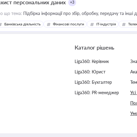
ахист персональних даних
+3
о що тема:
Підбірка інформації про збір, обробку, передачу та інші
Банківська діяльність
Фінансові послуги
IT-індустрія
Телек
Каталог рішень
Liga360: Керівник
Зн
Liga360: Юрист
Ак
Liga360: Бухгалтер
Тем
Liga360: PR-менеджер
Усі
Пол
Умо