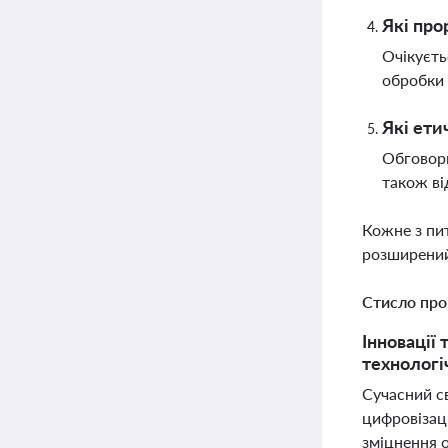
Які про
Очікуєть
обробки 
Які ети
Обговорю
також ві
Кожне з пи
розширений
Стисло про
Інновації
технологі
Сучасний св
цифровізаці
зміцнення о