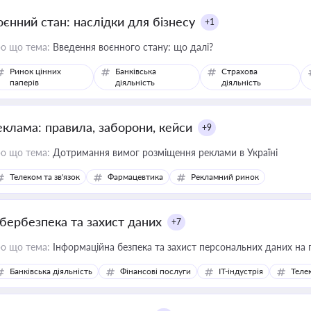
оєнний стан: наслідки для бізнесу
+1
о що тема:
Введення воєнного стану: що далі?
Ринок цінних
Банківська
Страхова
паперів
діяльність
діяльність
еклама: правила, заборони, кейси
+9
о що тема:
Дотримання вимог розміщення реклами в Україні
Телеком та зв'язок
Фармацевтика
Рекламний ринок
ібербезпека та захист даних
+7
о що тема:
Інформаційна безпека та захист персональних даних на 
Банківська діяльність
Фінансові послуги
IT-індустрія
Телек