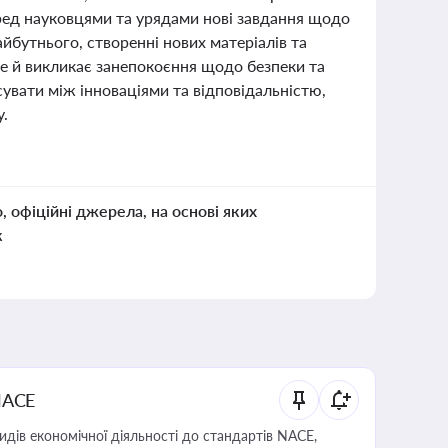
перед науковцями та урядами нові завдання щодо
айбутнього, створенні нових матеріалів та
е й викликає занепокоєння щодо безпеки та
увати між інноваціями та відповідальністю,
у.
о, офіційні джерела, на основі яких
к
NACE
идів економічної діяльності до стандартів NACE,