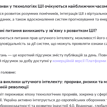
риви у технологіях ШІ очікуються найближчим часо
ся розвиток розумних помічників, інтеграція ШІ з віртуальн
даних, а також вдосконалення систем прогнозування та ене
чні питання виникають у зв'язку з розвитком ШІ?
ються питання прав штучного інтелекту, можливості його св
дповідальність за дії систем, що можуть проявляти ознаки
тань — це короткий підсумок змісту публікацій за день. По
 підсумок за добу доступні у
комерційній версії Платформи
 головне:
 та виклики штучного інтелекту: прориви, ризики та 
чній революції
іт переживає епоху технологічних проривів, зокрема у сфері
ї. Україна активно інтегрується до європейських оборонних 
бороноздатності та розвитку індустрії 4.0. Водночас, глоба