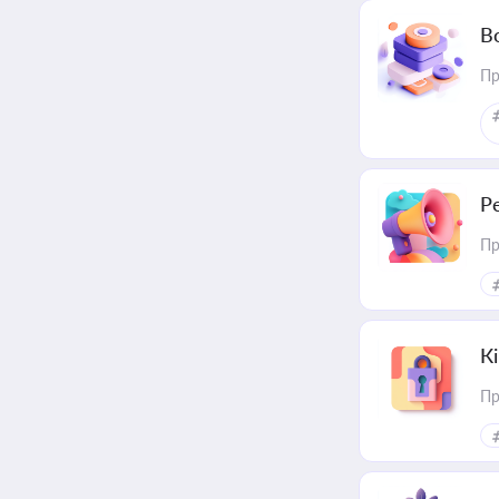
В
Пр
Р
Пр
К
Пр