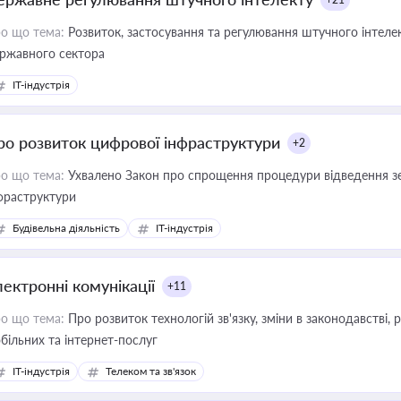
о що тема:
Розвиток, застосування та регулювання штучного інтелек
ржавного сектора
IT-індустрія
ро розвиток цифрової інфраструктури
+2
о що тема:
Ухвалено Закон про спрощення процедури відведення зе
фраструктури
Будівельна діяльність
IT-індустрія
лектронні комунікації
+11
о що тема:
Про розвиток технологій зв'язку, зміни в законодавстві, 
більних та інтернет-послуг
IT-індустрія
Телеком та зв'язок