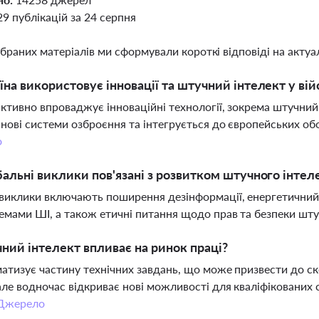
29 публікацій за 24 серпня
ібраних матеріалів ми сформували короткі відповіді на актуал
їна використовує інновації та штучний інтелект у вій
активно впроваджує інноваційні технології, зокрема штучний
нові системи озброєння та інтегрується до європейських обо
о
бальні виклики пов'язані з розвитком штучного інтел
виклики включають поширення дезінформації, енергетичний 
емами ШІ, а також етичні питання щодо прав та безпеки шту
ний інтелект впливає на ринок праці?
атизує частину технічних завдань, що може призвести до с
але водночас відкриває нові можливості для кваліфікованих с
Джерело