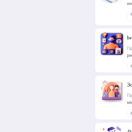
он
І
Пр
ре
за
З
Пр
мі
Д