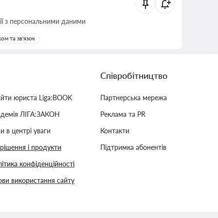
 дії з персональними даними
ом та зв'язок
Співробітництво
айти юриста Liga:BOOK
Партнерська мережа
адемія ЛІГА:ЗАКОН
Реклама та PR
и в центрі уваги
Контакти
 рішення і продукти
Підтримка абонентів
ітика конфіденційності
ви використання сайту