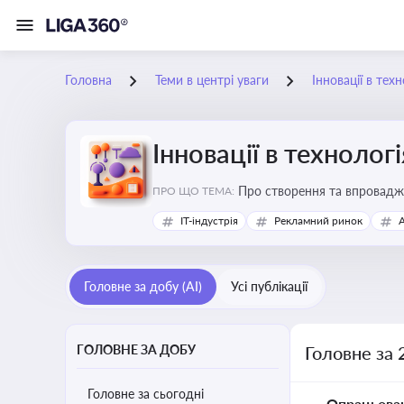
Головна
Теми в центрі уваги
Інновації в тех
Інновації в технолог
Про створення та впровадже
ПРО ЩО ТЕМА:
процесів. Штучний інтелект
IT-індустрія
Рекламний ринок
Головне за добу (AI)
Усі публікації
ГОЛОВНЕ ЗА ДОБУ
Головне за 
Головне за сьогодні
Опрацьова