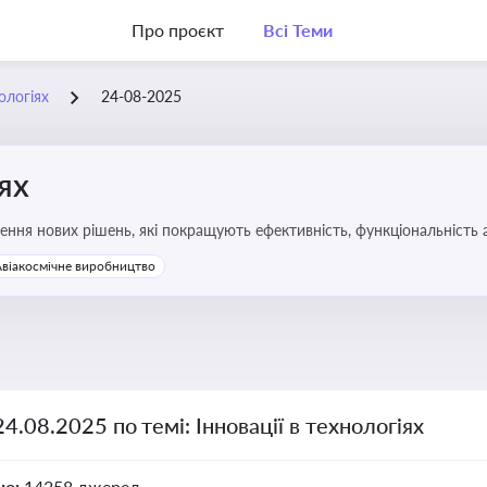
Про проєкт
Всі Теми
нологіях
24-08-2025
іях
ння нових рішень, які покращують ефективність, функціональність 
 та його використання
Авіакосмічне виробництво
24.08.2025 по темі: Інновації в технологіях
но:
14258 джерел