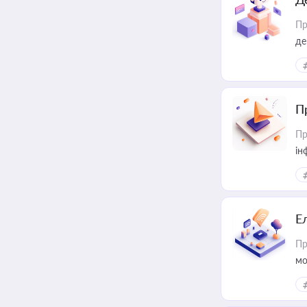
Пр
де
П
Пр
ін
Е
Пр
мо