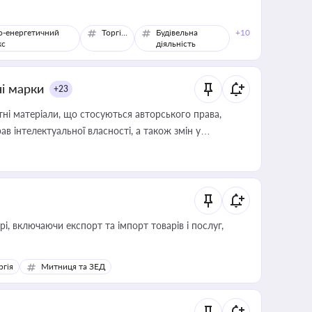
о-енергетичний
Торгівля
Будівельна
+10
кс
діяльність
ні марки
+23
тні матеріали, що стосуються авторського права,
в інтелектуальної власності, а також змін у
, включаючи експорт та імпорт товарів і послуг,
ргія
Митниця та ЗЕД