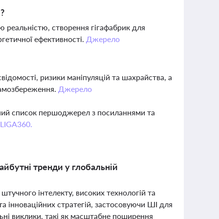
м?
ою реальністю, створення гігафабрик для
ргетичної ефективності.
Джерело
ідомості, ризики маніпуляцій та шахрайства, а
 самозбереження.
Джерело
вний список першоджерел з посиланнями та
 LIGA360.
майбутні тренди у глобальній
 штучного інтелекту, високих технологій та
та інноваційних стратегій, застосовуючи ШІ для
льні виклики, такі як масштабне поширення