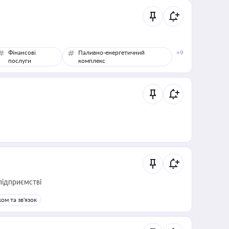
Фінансові
Паливно-енергетичний
+9
послуги
комплекс
підприємстві
ом та зв'язок