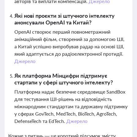
авторів та виплати компенсацій.
Джерело
Які нові проєкти зі штучного інтелекту
анонсували OpenAI та Китай?
OpenAI створює перший повнометражний
анімаційний фільм, створений за допомогою ШІ,
а Китай успішно випробував радар на основі ШІ,
який адаптується до радіоелектронної протидії.
Джерело
Як платформа Мінцифри підтримує
стартапи у сфері штучного інтелекту?
Платформа надає безпечне середовище SandBox
для тестування ШІ-рішень на відповідність
міжнародним стандартам та державну підтримку
у сферах GovTech, MedTech, BioTech, AgroTech,
DefenseTech та EdTech.
Джерело
Кожне з питань — це короткий підсумок змісту