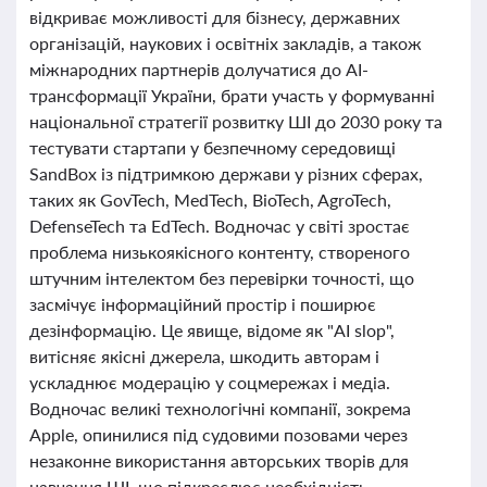
відкриває можливості для бізнесу, державних
організацій, наукових і освітніх закладів, а також
міжнародних партнерів долучатися до AI-
трансформації України, брати участь у формуванні
національної стратегії розвитку ШІ до 2030 року та
тестувати стартапи у безпечному середовищі
SandBox із підтримкою держави у різних сферах,
таких як GovTech, MedTech, BioTech, AgroTech,
DefenseTech та EdTech. Водночас у світі зростає
проблема низькоякісного контенту, створеного
штучним інтелектом без перевірки точності, що
засмічує інформаційний простір і поширює
дезінформацію. Це явище, відоме як "AI slop",
витісняє якісні джерела, шкодить авторам і
ускладнює модерацію у соцмережах і медіа.
Водночас великі технологічні компанії, зокрема
Apple, опинилися під судовими позовами через
незаконне використання авторських творів для
навчання ШІ, що підкреслює необхідність