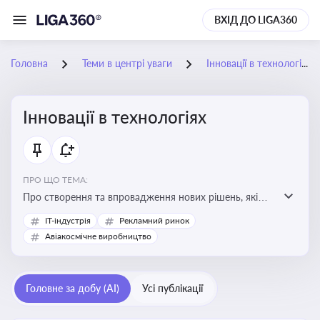
ВХІД ДО LIGA360
Головна
Теми в центрі уваги
Інновації в технологіях
Інновації в технологіях
ПРО ЩО ТЕМА:
Про створення та впровадження нових рішень, які
покращують ефективність, функціональність або
IT-індустрія
Рекламний ринок
можливості технологічних продуктів і процесів.
Авіакосмічне виробництво
Штучний інтелект та його використання
Головне за добу (AI)
Усі публікації