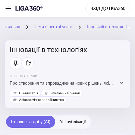
ВХІД ДО LIGA360
Головна
Теми в центрі уваги
Інновації в технологіях
Інновації в технологіях
ПРО ЩО ТЕМА:
Про створення та впровадження нових рішень, які
покращують ефективність, функціональність або
IT-індустрія
Рекламний ринок
можливості технологічних продуктів і процесів.
Авіакосмічне виробництво
Штучний інтелект та його використання
Головне за добу (AI)
Усі публікації