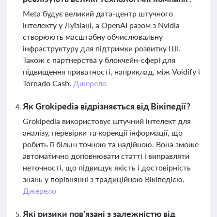
Meta будує великий дата-центр штучного
інтелекту у Луїзіані, а OpenAI разом з Nvidia
створюють масштабну обчислювальну
інфраструктуру для підтримки розвитку ШІ.
Також є партнерства у блокчейн-сфері для
підвищення приватності, наприклад, між Voidify і
Tornado Cash.
Джерело
Як Grokipedia відрізняється від Вікіпедії?
Grokipedia використовує штучний інтелект для
аналізу, перевірки та корекції інформації, що
робить її більш точною та надійною. Вона зможе
автоматично доповнювати статті і виправляти
неточності, що підвищує якість і достовірність
знань у порівнянні з традиційною Вікіпедією.
Джерело
Які ризики пов'язані з залежністю від