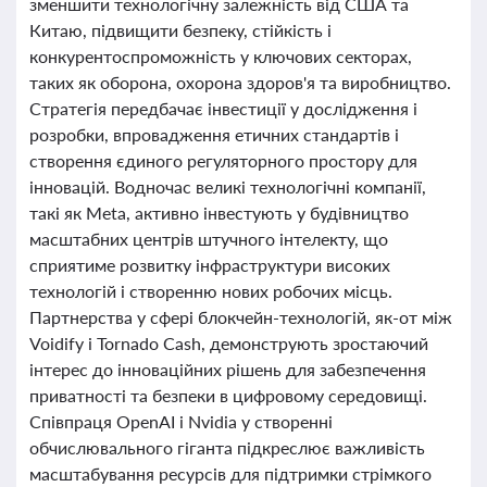
зменшити технологічну залежність від США та
Китаю, підвищити безпеку, стійкість і
конкурентоспроможність у ключових секторах,
таких як оборона, охорона здоров'я та виробництво.
Стратегія передбачає інвестиції у дослідження і
розробки, впровадження етичних стандартів і
створення єдиного регуляторного простору для
інновацій. Водночас великі технологічні компанії,
такі як Meta, активно інвестують у будівництво
масштабних центрів штучного інтелекту, що
сприятиме розвитку інфраструктури високих
технологій і створенню нових робочих місць.
Партнерства у сфері блокчейн-технологій, як-от між
Voidify і Tornado Cash, демонструють зростаючий
інтерес до інноваційних рішень для забезпечення
приватності та безпеки в цифровому середовищі.
Співпраця OpenAI і Nvidia у створенні
обчислювального гіганта підкреслює важливість
масштабування ресурсів для підтримки стрімкого