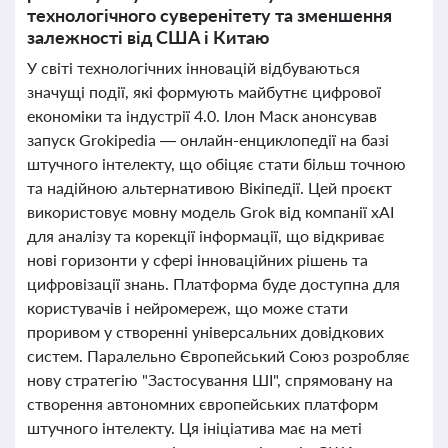
технологічного суверенітету та зменшення
залежності від США і Китаю
У світі технологічних інновацій відбуваються
значущі події, які формують майбутнє цифрової
економіки та індустрії 4.0. Ілон Маск анонсував
запуск Grokipedia — онлайн-енциклопедії на базі
штучного інтелекту, що обіцяє стати більш точною
та надійною альтернативою Вікіпедії. Цей проєкт
використовує мовну модель Grok від компанії xAI
для аналізу та корекції інформації, що відкриває
нові горизонти у сфері інноваційних рішень та
цифровізації знань. Платформа буде доступна для
користувачів і нейромереж, що може стати
проривом у створенні універсальних довідкових
систем. Паралельно Європейський Союз розробляє
нову стратегію "Застосування ШІ", спрямовану на
створення автономних європейських платформ
штучного інтелекту. Ця ініціатива має на меті