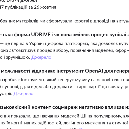
47 публікацій за 26 жовтня
ібраних матеріалів ми сформували короткі відповіді на актуал
 платформа UDRIVE і як вона змінює процес купівлі а
 це перша в Україні цифрова платформа, яка дозволяє купув
Вона автоматизує процес вибору, порівняння моделей, офор
 і зручнішою.
Джерело
і можливості відкриває інструмент OpenAI для генер
озробляє інструмент, який генерує музику на основі текстов
 супровід для відео або додавати гітарні партії до вокалу,
устрії.
Джерело
зькоякісний контент соцмереж негативно впливає н
ння показали, що навчання моделей ШІ на популярному, але
ня їх когнітивних здібностей, логічного мислення та етично