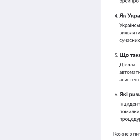
брейнрот
Як Укра
Українсь
виявляти
сучасних
Що таке
Діелла —
автомати
асистен
Які риз
Інцидент
помилки,
процедур
Кожне з пи