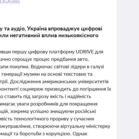
 LIGA360.
у та аудіо, Україна впроваджує цифрові
явили негативний вплив низькоякісного
устивши першу цифрову платформу UDRIVE для
 значно спрощує процес придбання авто,
пи покупки. Водночас світові лідери в галузі
генерації музики на основі текстових та
стрії. Дослідження американських університетів
контенті соцмереж призводить до погіршення їх
 ставить під загрозу якість і надійність
вимагає уваги розробників для покращення
ацій, зокрема успішно знищуючи російські
вість технологічного прориву у сучасних
ержуправління, створюючи віртуальну міністерку
мації та боротьби з корупцією. Однак