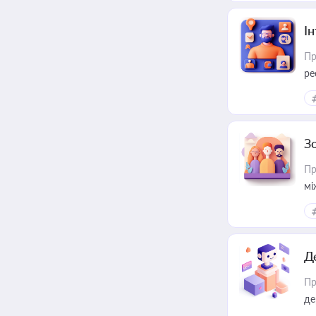
І
Пр
ре
за
З
Пр
мі
Д
Пр
де