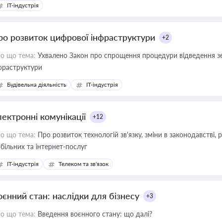
IT-індустрія
ро розвиток цифрової інфраструктури
+2
о що тема:
Ухвалено Закон про спрощення процедури відведення зе
фраструктури
Будівельна діяльність
IT-індустрія
лектронні комунікації
+12
о що тема:
Про розвиток технологій зв'язку, зміни в законодавстві, 
більних та інтернет-послуг
IT-індустрія
Телеком та зв'язок
оєнний стан: наслідки для бізнесу
+3
о що тема:
Введення воєнного стану: що далі?