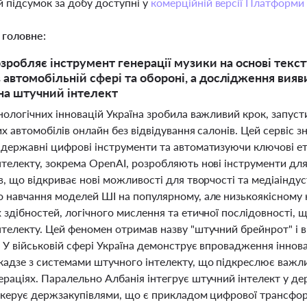
 підсумок за добу доступні у
комерційній версії Платформи
 головне:
зробляє інструмент генерації музики на основі текст
 в автомобільній сфері та обороні, а дослідження ви
на штучний інтелект
хнологічних інновацій Україна зробила важливий крок, зап
их автомобілів онлайн без відвідування салонів. Цей сервіс
державні цифрові інструменти та автоматизуючи ключові ета
телекту, зокрема OpenAI, розробляють нові інструменти для 
в, що відкриває нові можливості для творчості та медіаінду
о навчання моделей ШІ на популярному, але низькоякісному 
 здібностей, логічного мислення та етичної послідовності, що
нтелекту. Цей феномен отримав назву "штучний брейнрот" і 
 У військовій сфері Україна демонструє впровадження іннов
кадзе з системами штучного інтелекту, що підкреслює важли
ераціях. Паралельно Албанія інтегрує штучний інтелект у д
а керує держзакупівлями, що є прикладом цифрової трансфор