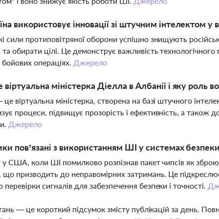
ом" і воно знижує якість роботи ШІ.
Джерело
їна використовує інновації зі штучним інтелектом у в
кі сили протиповітряної оборони успішно знищують російськ
 та обирати цілі. Це демонструє важливість технологічного 
 бойових операціях.
Джерело
 віртуальна міністерка Діелла в Албанії і яку роль в
 це віртуальна міністерка, створена на базі штучного інтеле
зує процеси, підвищує прозорість і ефективність, а також 
ти.
Джерело
ики пов’язані з використанням ШІ у системах безпек
 у США, коли ШІ помилково розпізнав пакет чипсів як збро
 що призводить до неправомірних затримань. Це підкреслює
 перевірки сигналів для забезпечення безпеки і точності.
Дж
тань — це короткий підсумок змісту публікацій за день. По