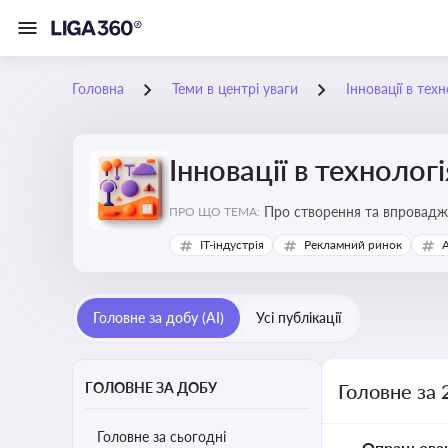
Головна
Теми в центрі уваги
Інновації в тех
Інновації в технолог
Про створення та впровадже
ПРО ЩО ТЕМА:
процесів. Штучний інтелект
IT-індустрія
Рекламний ринок
Головне за добу (AI)
Усі публікації
ГОЛОВНЕ ЗА ДОБУ
Головне за 
Головне за сьогодні
Опрацьова