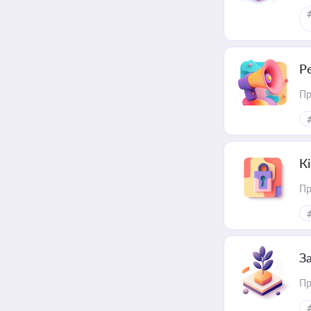
Р
Пр
К
Пр
З
Пр