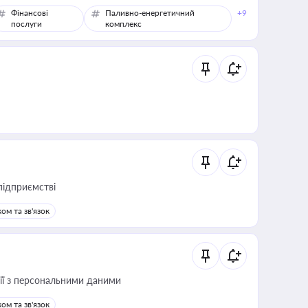
Фінансові
Паливно-енергетичний
+9
послуги
комплекс
підприємстві
ом та зв'язок
 дії з персональними даними
ом та зв'язок