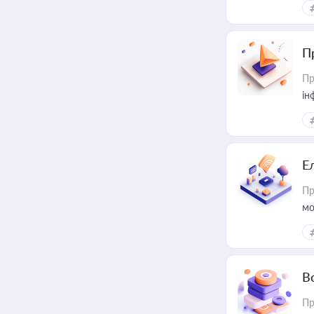
П
Пр
ін
Е
Пр
мо
В
Пр