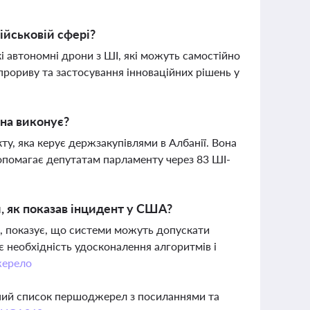
ійськовій сфері?
і автономні дрони з ШІ, які можуть самостійно
прориву та застосування інноваційних рішень у
она виконує?
кту, яка керує держзакупівлями в Албанії. Вона
допомагає депутатам парламенту через 83 ШІ-
и, як показав інцидент у США?
ю, показує, що системи можуть допускати
 необхідність удосконалення алгоритмів і
ерело
вний список першоджерел з посиланнями та