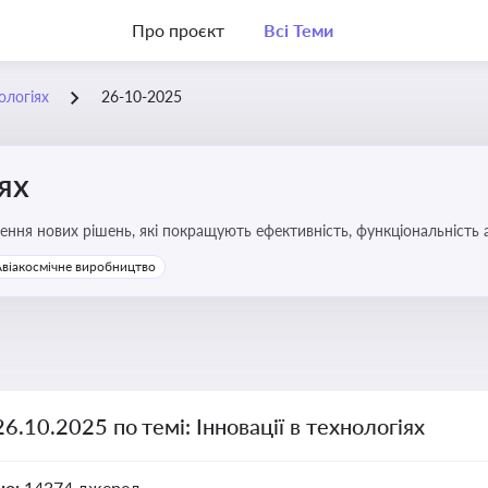
Про проєкт
Всі Теми
нологіях
26-10-2025
іях
ння нових рішень, які покращують ефективність, функціональність 
 та його використання
Авіакосмічне виробництво
26.10.2025 по темі: Інновації в технологіях
но:
14374 джерел