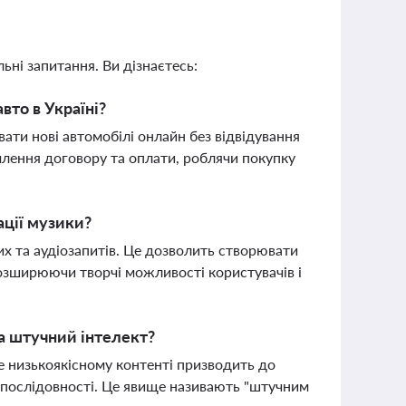
ьні запитання. Ви дізнаєтесь:
вто в Україні?
ати нові автомобілі онлайн без відвідування
млення договору та оплати, роблячи покупку
ації музики?
их та аудіозапитів. Це дозволить створювати
 розширюючи творчі можливості користувачів і
а штучний інтелект?
 низькоякісному контенті призводить до
ї послідовності. Це явище називають "штучним