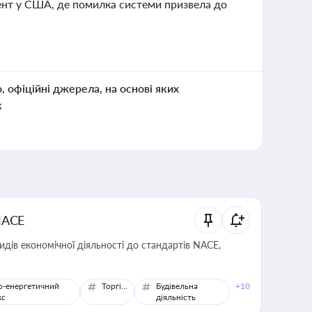
дент у США, де помилка системи призвела до
о, офіційні джерела, на основі яких
к
NACE
идів економічної діяльності до стандартів NACE,
о-енергетичний
Торгівля
Будівельна
+10
кс
діяльність