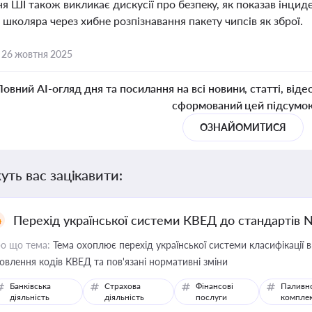
я ШІ також викликає дискусії про безпеку, як показав інци
школяра через хибне розпізнавання пакету чипсів як зброї.
,
26 жовтня 2025
Повний AI-огляд дня та посилання на всі новини, статті, віде
сформований цей підсумо
ОЗНАЙОМИТИСЯ
уть вас зацікавити:
Перехід української системи КВЕД до стандартів 
о що тема:
Тема охоплює перехід української системи класифікації в
овлення кодів КВЕД та пов'язані нормативні зміни
Банківська
Страхова
Фінансові
Паливн
діяльність
діяльність
послуги
компле