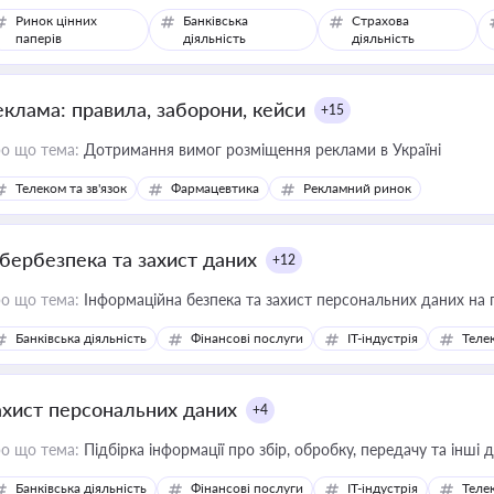
Ринок цінних
Банківська
Страхова
паперів
діяльність
діяльність
еклама: правила, заборони, кейси
+15
о що тема:
Дотримання вимог розміщення реклами в Україні
Телеком та зв'язок
Фармацевтика
Рекламний ринок
ібербезпека та захист даних
+12
о що тема:
Інформаційна безпека та захист персональних даних на 
Банківська діяльність
Фінансові послуги
IT-індустрія
Телек
ахист персональних даних
+4
о що тема:
Підбірка інформації про збір, обробку, передачу та інші
Банківська діяльність
Фінансові послуги
IT-індустрія
Телек