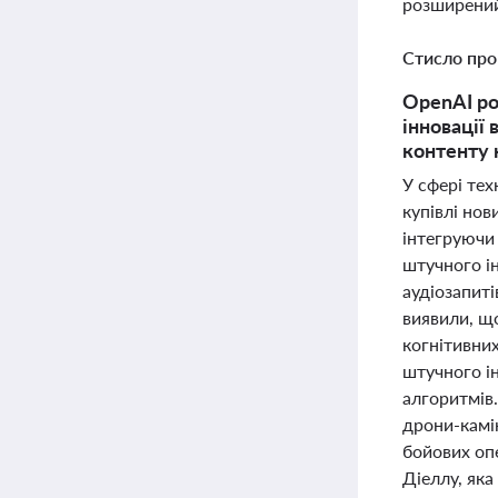
розширений
Стисло про
OpenAI ро
інновації
контенту 
У сфері те
купівлі нов
інтегруючи 
штучного ін
аудіозапиті
виявили, щ
когнітивних
штучного і
алгоритмів.
дрони-камі
бойових оп
Діеллу, як