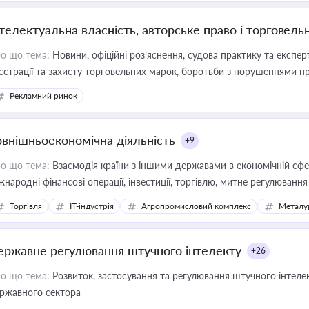
нтелектуальна власність, авторське право і торговель
о що тема:
Новини, офіційні роз’яснення, судова практику та експер
єстрації та захисту торговельних марок, боротьби з порушеннями пра
конодавстві у цій сфері
Рекламний ринок
овнішньоекономічна діяльність
+9
о що тема:
Взаємодія країни з іншими державами в економічній сфері
жнародні фінансові операції, інвестиції, торгівлю, митне регулювання
Торгівля
IT-індустрія
Агропромисловий комплекс
Металу
ержавне регулювання штучного інтелекту
+26
о що тема:
Розвиток, застосування та регулювання штучного інтелек
ржавного сектора