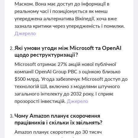
Маском. Вона має доступ до інформації в
реальному часі і позиціонується як менш
упереджена альтернатива Вікіпедії, хоча вже
зазнала критики через упередженість і помилки.
Джерело
Які умови угоди між Microsoft та OpenAI
щодо реструктуризації?
Microsoft отримає 27% акцій нової публічної
компанії OpenAI Group PBC з оцінкою близько
$500 млрд. Угода забезпечує Microsoft доступ до
технологій ШІ, включно з моделями штучного
загального інтелекту до 2032 року, і сприяє
прозорості інвестицій.
Джерело
Чому Amazon планує скорочення
працівників і скільки їх звільнять?
Amazon планує скоротити до 30 тисяч