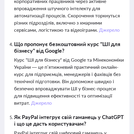
корпоративних працівників через активне
впровадження штучного інтелекту для
автоматизації процесів. Скорочення торкнуться
різних підрозділів, включно з хмарними
сервісами, логістикою та відеоіграми.
Джерело
Що пропонує безкоштовний курс "ШІ для
бізнесу" від Google?
Курс "ШІ для бізнесу" від Google та Мінекономіки
України — це п’ятижневий практичний онлайн-
курс для підприємців, менеджерів і фахівців без
технічної підготовки. Він допоможе швидко і
безпечно впроваджувати ШІ у бізнес-процеси
для підвищення ефективності та оптимізації
витрат.
Джерело
Як PayPal інтегрує свій гаманець у ChatGPT
і що це дасть користувачам?
PayPal інтегрує свій цифровий гаманець у