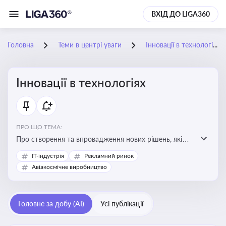
ВХІД ДО LIGA360
Головна
Теми в центрі уваги
Інновації в технологіях
Інновації в технологіях
ПРО ЩО ТЕМА:
Про створення та впровадження нових рішень, які
покращують ефективність, функціональність або
IT-індустрія
Рекламний ринок
можливості технологічних продуктів і процесів.
Авіакосмічне виробництво
Штучний інтелект та його використання
Головне за добу (AI)
Усі публікації