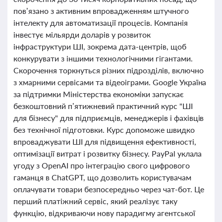
пов’язано з активним впровадженням штучного
інтелекту для автоматизації процесів. Компанія
інвестує мільярди доларів у розвиток
інфраструктури ШІ, зокрема дата-центрів, щоб
конкурувати з іншими технологічними гігантами.
Скорочення торкнуться різних підрозділів, включно
з хмарними сервісами та відеоіграми. Google Україна
за підтримки Міністерства економіки запускає
безкоштовний п’ятижневий практичний курс "ШІ
для бізнесу" для підприємців, менеджерів і фахівців
без технічної підготовки. Курс допоможе швидко
впроваджувати ШІ для підвищення ефективності,
оптимізації витрат і розвитку бізнесу. PayPal уклала
угоду з OpenAI про інтеграцію свого цифрового
гаманця в ChatGPT, що дозволить користувачам
оплачувати товари безпосередньо через чат-бот. Це
перший платіжний сервіс, який реалізує таку
функцію, відкриваючи нову парадигму агентської