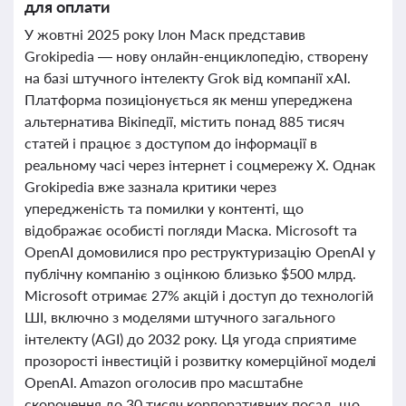
для оплати
У жовтні 2025 року Ілон Маск представив
Grokipedia — нову онлайн-енциклопедію, створену
на базі штучного інтелекту Grok від компанії xAI.
Платформа позиціонується як менш упереджена
альтернатива Вікіпедії, містить понад 885 тисяч
статей і працює з доступом до інформації в
реальному часі через інтернет і соцмережу X. Однак
Grokipedia вже зазнала критики через
упередженість та помилки у контенті, що
відображає особисті погляди Маска. Microsoft та
OpenAI домовилися про реструктуризацію OpenAI у
публічну компанію з оцінкою близько $500 млрд.
Microsoft отримає 27% акцій і доступ до технологій
ШІ, включно з моделями штучного загального
інтелекту (AGI) до 2032 року. Ця угода сприятиме
прозорості інвестицій і розвитку комерційної моделі
OpenAI. Amazon оголосив про масштабне
скорочення до 30 тисяч корпоративних посад, що