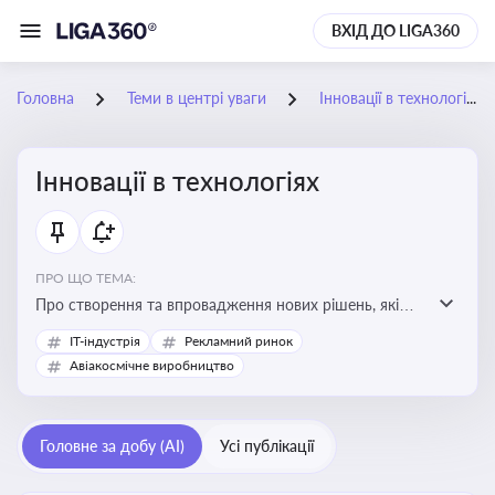
ВХІД ДО LIGA360
Головна
Теми в центрі уваги
Інновації в технологіях
Інновації в технологіях
ПРО ЩО ТЕМА:
Про створення та впровадження нових рішень, які
покращують ефективність, функціональність або
IT-індустрія
Рекламний ринок
можливості технологічних продуктів і процесів.
Авіакосмічне виробництво
Штучний інтелект та його використання
Головне за добу (AI)
Усі публікації