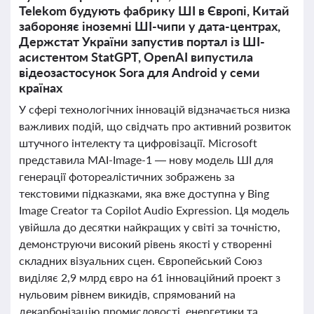
Telekom будують фабрику ШІ в Європі, Китай
забороняє іноземні ШІ-чипи у дата-центрах,
Держстат України запустив портал із ШІ-
асистентом StatGPT, OpenAI випустила
відеозастосунок Sora для Android у семи
країнах
У сфері технологічних інновацій відзначається низка
важливих подій, що свідчать про активний розвиток
штучного інтелекту та цифровізації. Microsoft
представила MAI-Image-1 — нову модель ШІ для
генерації фотореалістичних зображень за
текстовими підказками, яка вже доступна у Bing
Image Creator та Copilot Audio Expression. Ця модель
увійшла до десятки найкращих у світі за точністю,
демонструючи високий рівень якості у створенні
складних візуальних сцен. Європейський Союз
виділяє 2,9 млрд євро на 61 інноваційний проект з
нульовим рівнем викидів, спрямований на
декарбонізацію промисловості, енергетики та