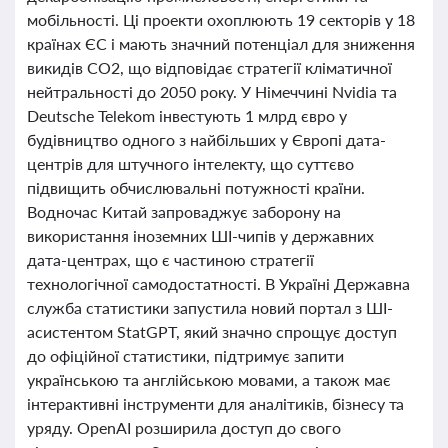
мобільності. Ці проекти охоплюють 19 секторів у 18
країнах ЄС і мають значний потенціал для зниження
викидів CO2, що відповідає стратегії кліматичної
нейтральності до 2050 року. У Німеччині Nvidia та
Deutsche Telekom інвестують 1 млрд євро у
будівництво одного з найбільших у Європі дата-
центрів для штучного інтелекту, що суттєво
підвищить обчислювальні потужності країни.
Водночас Китай запроваджує заборону на
використання іноземних ШІ-чипів у державних
дата-центрах, що є частиною стратегії
технологічної самодостатності. В Україні Державна
служба статистики запустила новий портал з ШІ-
асистентом StatGPT, який значно спрощує доступ
до офіційної статистики, підтримує запити
українською та англійською мовами, а також має
інтерактивні інструменти для аналітиків, бізнесу та
уряду. OpenAI розширила доступ до свого