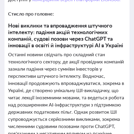
Стисло про головне:
Нові виклики та впровадження штучного
інтелекту: падіння акцій технологічних
компаній, судові позови через ChatGPT та
інновації в освіті й інфраструктурі AI в Україні
Останні новини свідчать про складний стан
технологічного сектору, де акції провідних компаній
зазнали падіння через сумніви інвесторів у
перспективи штучного інтелекту. Водночас,
інновації продовжують впроваджуватися, зокрема в
Україні, де створено унікальну ШІ-викладачку, що
читає лекції іноземними мовами, та ведеться робота
над розширенням AI-інфраструктури з підтримкою
державних податкових пільг. Однак розвиток ШІ
супроводжується серйозними викликами, зокрема
численними судовими позовами проти ChatGPT,
пов'язаними з негативним впливом на психічне