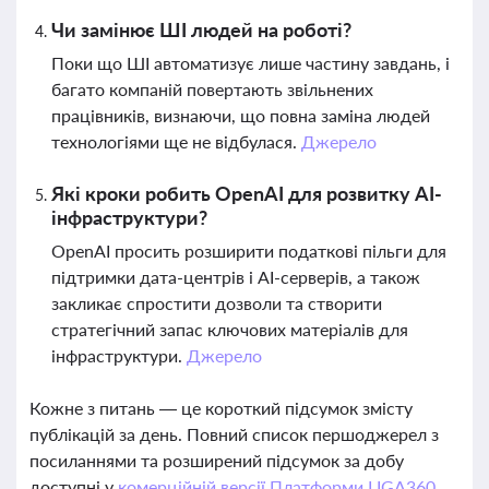
Чи замінює ШІ людей на роботі?
Поки що ШІ автоматизує лише частину завдань, і
багато компаній повертають звільнених
працівників, визнаючи, що повна заміна людей
технологіями ще не відбулася.
Джерело
Які кроки робить OpenAI для розвитку AI-
інфраструктури?
OpenAI просить розширити податкові пільги для
підтримки дата-центрів і AI-серверів, а також
закликає спростити дозволи та створити
стратегічний запас ключових матеріалів для
інфраструктури.
Джерело
Кожне з питань — це короткий підсумок змісту
публікацій за день. Повний список першоджерел з
посиланнями та розширений підсумок за добу
доступні у
комерційній версії Платформи LIGA360.