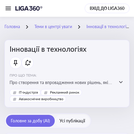
ВХІД ДО LIGA360
Головна
Теми в центрі уваги
Інновації в технологіях
Інновації в технологіях
ПРО ЩО ТЕМА:
Про створення та впровадження нових рішень, які
покращують ефективність, функціональність або
IT-індустрія
Рекламний ринок
можливості технологічних продуктів і процесів.
Авіакосмічне виробництво
Штучний інтелект та його використання
Головне за добу (AI)
Усі публікації