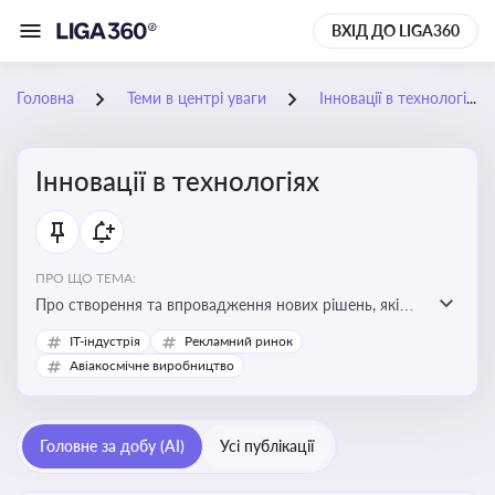
ВХІД ДО LIGA360
Головна
Теми в центрі уваги
Інновації в технологіях
Інновації в технологіях
ПРО ЩО ТЕМА:
Про створення та впровадження нових рішень, які
покращують ефективність, функціональність або
IT-індустрія
Рекламний ринок
можливості технологічних продуктів і процесів.
Авіакосмічне виробництво
Штучний інтелект та його використання
Головне за добу (AI)
Усі публікації