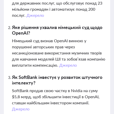
для державних послуг, що обслуговує понад 23
мільйони громадян і автоматизує понад 200
послуг.
Джерело
Яке рішення ухвалив німецький суд щодо
OpenAI?
Німецький суд визнав OpenAI винною у
порушенні авторських прав через
несанкціоноване використання музичних творів
для навчання моделей ШІ та зобов’язав компанію
виплатити компенсацію.
Джерело
Як SoftBank інвестує у розвиток штучного
інтелекту?
SoftBank продав свою частку в Nvidia на суму
$5,8 млрд, щоб збільшити інвестиції в OpenAI,
ставши найбільшим інвестором компанії.
Джерело