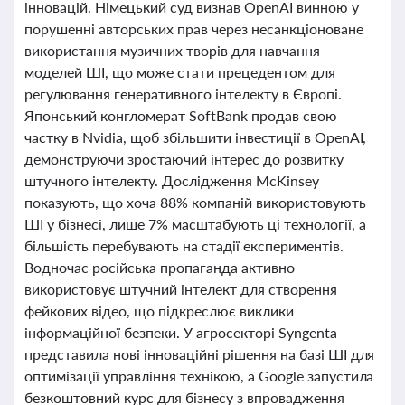
інновацій. Німецький суд визнав OpenAI винною у
порушенні авторських прав через несанкціоноване
використання музичних творів для навчання
моделей ШІ, що може стати прецедентом для
регулювання генеративного інтелекту в Європі.
Японський конгломерат SoftBank продав свою
частку в Nvidia, щоб збільшити інвестиції в OpenAI,
демонструючи зростаючий інтерес до розвитку
штучного інтелекту. Дослідження McKinsey
показують, що хоча 88% компаній використовують
ШІ у бізнесі, лише 7% масштабують ці технології, а
більшість перебувають на стадії експериментів.
Водночас російська пропаганда активно
використовує штучний інтелект для створення
фейкових відео, що підкреслює виклики
інформаційної безпеки. У агросекторі Syngenta
представила нові інноваційні рішення на базі ШІ для
оптимізації управління технікою, а Google запустила
безкоштовний курс для бізнесу з впровадження