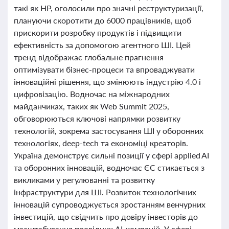
такі як HP, оголосили про значні реструктуризації,
плануючи скоротити до 6000 працівників, щоб
прискорити розробку продуктів і підвищити
ефективність за допомогою агентного ШІ. Цей
тренд відображає глобальне прагнення
оптимізувати бізнес-процеси та впроваджувати
інноваційні рішення, що змінюють індустрію 4.0 і
цифровізацію. Водночас на міжнародних
майданчиках, таких як Web Summit 2025,
обговорюються ключові напрямки розвитку
технологій, зокрема застосування ШІ у оборонних
технологіях, deep-tech та економіці креаторів.
Україна демонструє сильні позиції у сфері applied AI
та оборонних інновацій, водночас ЄС стикається з
викликами у регулюванні та розвитку
інфраструктури для ШІ. Розвиток технологічних
інновацій супроводжується зростанням венчурних
інвестицій, що свідчить про довіру інвесторів до
масштабування провідних AI-компаній. У сфері