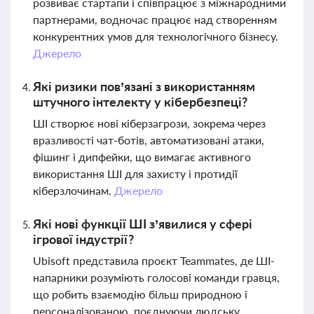
розвиває стартапи і співпрацює з міжнародними
партнерами, водночас працює над створенням
конкурентних умов для технологічного бізнесу.
Джерело
Які ризики пов’язані з використанням
штучного інтелекту у кібербезпеці?
ШІ створює нові кіберзагрози, зокрема через
вразливості чат-ботів, автоматизовані атаки,
фішинг і дипфейки, що вимагає активного
використання ШІ для захисту і протидії
кіберзлочинам.
Джерело
Які нові функції ШІ з’явилися у сфері
ігрової індустрії?
Ubisoft представила проєкт Teammates, де ШІ-
напарники розуміють голосові команди гравця,
що робить взаємодію більш природною і
персоналізованою, поєднуючи людську