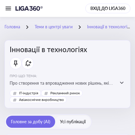
ВХІД ДО LIGA360
Головна
Теми в центрі уваги
Інновації в технологіях
Інновації в технологіях
ПРО ЩО ТЕМА:
Про створення та впровадження нових рішень, які
покращують ефективність, функціональність або
IT-індустрія
Рекламний ринок
можливості технологічних продуктів і процесів.
Авіакосмічне виробництво
Штучний інтелект та його використання
Головне за добу (AI)
Усі публікації