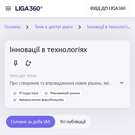
ВХІД ДО LIGA360
Головна
Теми в центрі уваги
Інновації в технологіях
Інновації в технологіях
ПРО ЩО ТЕМА:
Про створення та впровадження нових рішень, які
покращують ефективність, функціональність або
IT-індустрія
Рекламний ринок
можливості технологічних продуктів і процесів.
Авіакосмічне виробництво
Штучний інтелект та його використання
Головне за добу (AI)
Усі публікації