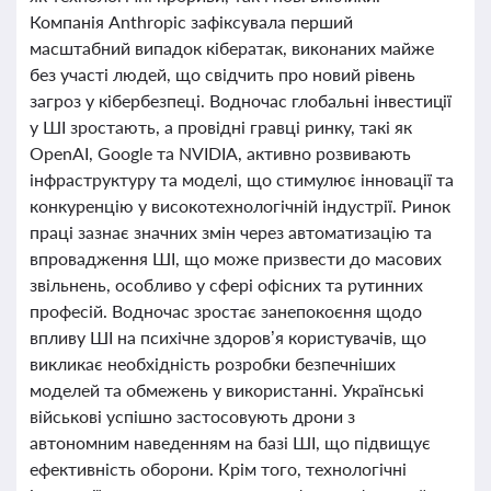
Компанія Anthropic зафіксувала перший
масштабний випадок кібератак, виконаних майже
без участі людей, що свідчить про новий рівень
загроз у кібербезпеці. Водночас глобальні інвестиції
у ШІ зростають, а провідні гравці ринку, такі як
OpenAI, Google та NVIDIA, активно розвивають
інфраструктуру та моделі, що стимулює інновації та
конкуренцію у високотехнологічній індустрії. Ринок
праці зазнає значних змін через автоматизацію та
впровадження ШІ, що може призвести до масових
звільнень, особливо у сфері офісних та рутинних
професій. Водночас зростає занепокоєння щодо
впливу ШІ на психічне здоров’я користувачів, що
викликає необхідність розробки безпечніших
моделей та обмежень у використанні. Українські
військові успішно застосовують дрони з
автономним наведенням на базі ШІ, що підвищує
ефективність оборони. Крім того, технологічні