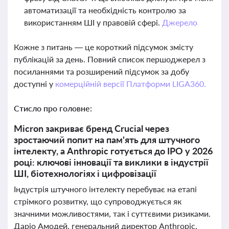
автоматизації та необхідність контролю за
використанням ШІ у правовій сфері.
Джерело
Кожне з питань — це короткий підсумок змісту
публікацій за день. Повний список першоджерел з
посиланнями та розширений підсумок за добу
доступні у
комерційній версії Платформи LIGA360.
Стисло про головне:
Micron закриває бренд Crucial через
зростаючий попит на пам'ять для штучного
інтелекту, а Anthropic готується до IPO у 2026
році: ключові інновації та виклики в індустрії
ШІ, біотехнологіях і цифровізації
Індустрія штучного інтелекту перебуває на етапі
стрімкого розвитку, що супроводжується як
значними можливостями, так і суттєвими ризиками.
Даріо Амодей, генеральний директор Anthropic,