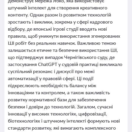
демонструє мережа Ябко, яка використовує
штучний інтелект для створення креативного
контенту. Однак разом із розвитком технологій
зростають і виклики, зокрема у сфері кадрового
відбору, де японські ігрові студії вводять нові
правила, щоб уникнути використання згенерованих
ШІ робіт без реальних навичок. Важливою темою
залишається етичне та безпечне використання ШІ,
що підтверджує випадок Чернігівського суду, де
застосування ChatGPT у судовій практиці викликало
суспільний резонанс і дискусії про межі
автоматизації у правовій сфері. Ці події
підкреслюють необхідність балансу між
інноваціями та контролем, а також важливість
розвитку нормативної бази для забезпечення
безпеки і довіри до технологій. Загалом, сучасні
інновації у високих технологіях, цифровізації,
біотехнологіях і штучному інтелекті формують нові
стандарти розвитку, які вимагають комплексного