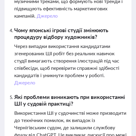
музичними треками, що формують нові тренди і
підвищують ефективність маркетингових
кампаній.
Джерело
Чому японські ігрові студії змінюють
процедуру відбору художників?
Через випадки використання кандидатами
згенерованих ШІ робіт без реальних навичок
студії вимагають створення ілюстрацій під час
співбесіди, щоб перевірити справжні здібності
кандидатів і уникнути проблем у роботі.
Джерело
Які проблеми виникають при використанні
ШІ у судовій практиці?
Використання ШІ у судочинстві може призводити
до технічних помилок, як випадок із
Чернігівським судом, де залишили службову
фразу від ChatGPT. Це викликає дискусії про межі