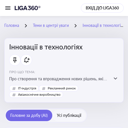
ВХІД ДО LIGA360
Головна
Теми в центрі уваги
Інновації в технологіях
Інновації в технологіях
ПРО ЩО ТЕМА:
Про створення та впровадження нових рішень, які
покращують ефективність, функціональність або
IT-індустрія
Рекламний ринок
можливості технологічних продуктів і процесів.
Авіакосмічне виробництво
Штучний інтелект та його використання
Головне за добу (AI)
Усі публікації