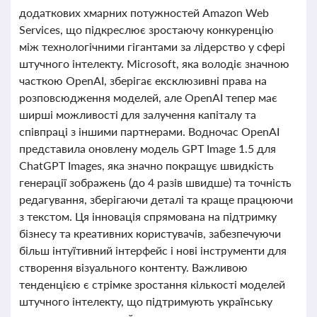
додаткових хмарних потужностей Amazon Web
Services, що підкреслює зростаючу конкуренцію
між технологічними гігантами за лідерство у сфері
штучного інтелекту. Microsoft, яка володіє значною
часткою OpenAI, зберігає ексклюзивні права на
розповсюдження моделей, але OpenAI тепер має
ширші можливості для залучення капіталу та
співпраці з іншими партнерами. Водночас OpenAI
представила оновлену модель GPT Image 1.5 для
ChatGPT Images, яка значно покращує швидкість
генерації зображень (до 4 разів швидше) та точність
редагування, зберігаючи деталі та краще працюючи
з текстом. Ця інновація спрямована на підтримку
бізнесу та креативних користувачів, забезпечуючи
більш інтуїтивний інтерфейс і нові інструменти для
створення візуального контенту. Важливою
тенденцією є стрімке зростання кількості моделей
штучного інтелекту, що підтримують українську