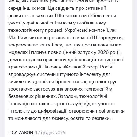
мову, яка очолила рейтинг за темпами зростання
серед інших мов. Це свідчить про активний
розвиток локальних ШІ-екосистем і збільшення
участі української спільноти у глобальному
технологічному процесі. Українські компанії, як
MacPaw, активно розвивають власні ШІ-продукти,
зокрема асистента Eney, що працює на локальних
моделях і планує повноцінний запуск у 2026 році,
демонструючи прагнення до інновацій та цифрової
трансформації. Також у військовій сфері Росія
впроваджує системи штучного інтелекту для
виявлення дронів на бронепотягах, що ілюструє
зростаюче застосування високих технологій у
безпекових рішеннях. Загалом, технологічні
інновації охоплюють різні галузі, від штучного
інтелекту до цифровізації, створюючи нові виклики
та можливості для бізнесу, освіти та безпеки.
LIGA ZAKON,
17 грудня 2025