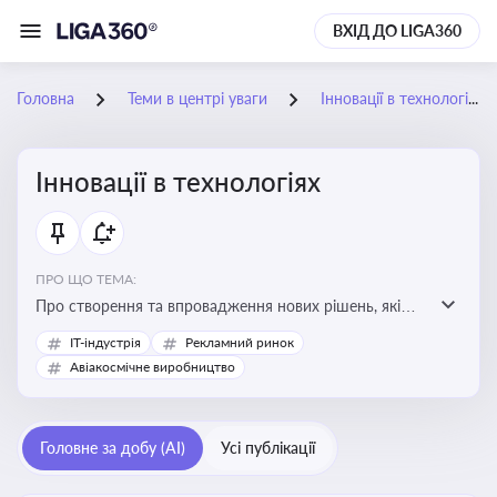
ВХІД ДО LIGA360
Головна
Теми в центрі уваги
Інновації в технологіях
Інновації в технологіях
ПРО ЩО ТЕМА:
Про створення та впровадження нових рішень, які
покращують ефективність, функціональність або
IT-індустрія
Рекламний ринок
можливості технологічних продуктів і процесів.
Авіакосмічне виробництво
Штучний інтелект та його використання
Головне за добу (AI)
Усі публікації