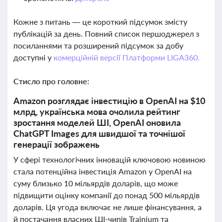
Кожне з питань — це короткий підсумок змісту
публікацій за день. Повний список першоджерел з
посиланнями та розширений підсумок за добу
доступні у
комерційній версії Платформи LIGA360.
Стисло про головне:
Amazon розглядає інвестицію в OpenAI на $10
млрд, українська мова очолила рейтинг
зростання моделей ШІ, OpenAI оновила
ChatGPT Images для швидшої та точнішої
генерації зображень
У сфері технологічних інновацій ключовою новиною
стала потенційна інвестиція Amazon у OpenAI на
суму близько 10 мільярдів доларів, що може
підвищити оцінку компанії до понад 500 мільярдів
доларів. Ця угода включає не лише фінансування, а
й постачання власних ШІ-чипів Trainium та