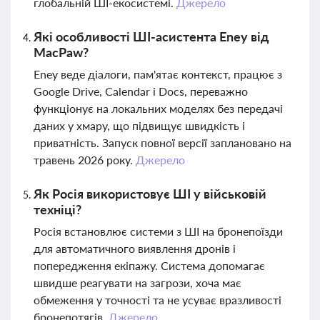
глобальній ШІ-екосистемі.
Джерело
Які особливості ШІ-асистента Eney від
MacPaw?
Eney веде діалоги, пам'ятає контекст, працює з
Google Drive, Calendar і Docs, переважно
функціонує на локальних моделях без передачі
даних у хмару, що підвищує швидкість і
приватність. Запуск повної версії заплановано на
травень 2026 року.
Джерело
Як Росія використовує ШІ у військовій
техніці?
Росія встановлює системи з ШІ на бронепоїзди
для автоматичного виявлення дронів і
попередження екіпажу. Система допомагає
швидше реагувати на загрози, хоча має
обмеження у точності та не усуває вразливості
бронепотягів.
Джерело