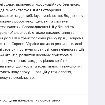
зні сфери, включно з інформаційною безпекою,
нда використовує ШІ для створення
ськових та дестабілізує суспільство. Водночас у
, зокрема роботи-поліцейські та системи
технологіях. Впровадження ШІ у бізнесі та
альної власності, етикою використання та
я ролі ШІ у трансформації ринку праці, зокрема
екторі Європи. Україна активно розвиває власні
і сервіси, прагнучи стати світовим лідером у цій
I-агентів, розвиток носимих пристроїв зі
регуляторних заходів у різних країнах.
я вимог до якості та ефективності технологій і
мують нову епоху інновацій у технологіях,
пеку та суспільство.
о, офіційні джерела, на основі яких