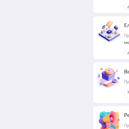
Е
Пр
мо
В
Пр
Р
Пр