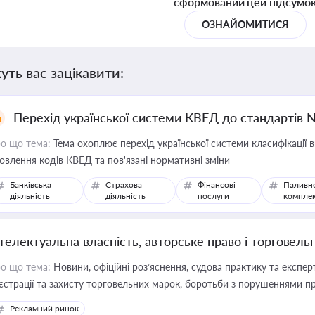
сформований цей підсумо
ОЗНАЙОМИТИСЯ
уть вас зацікавити:
Перехід української системи КВЕД до стандартів 
о що тема:
Тема охоплює перехід української системи класифікації в
овлення кодів КВЕД та пов'язані нормативні зміни
Банківська
Страхова
Фінансові
Паливн
діяльність
діяльність
послуги
компле
нтелектуальна власність, авторське право і торговель
о що тема:
Новини, офіційні роз’яснення, судова практику та експер
єстрації та захисту торговельних марок, боротьби з порушеннями пра
конодавстві у цій сфері
Рекламний ринок