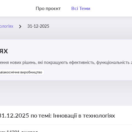
Про проєкт
Всі Теми
нологіях
31-12-2025
іях
ння нових рішень, які покращують ефективність, функціональність 
 та його використання
Авіакосмічне виробництво
31.12.2025 по темі: Інновації в технологіях
но:
14391 джерел