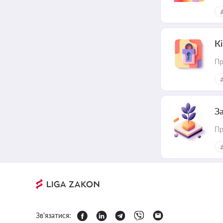
К
Пр
З
Пр
Зв'язатися: