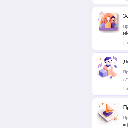
З
Пр
мі
Д
Пр
де
П
Пр
ін