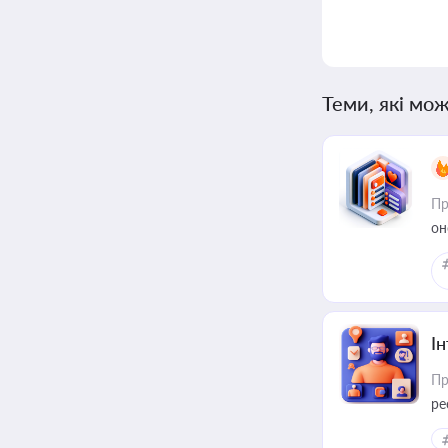
Теми, які мож
Пр
он
І
Пр
ре
за