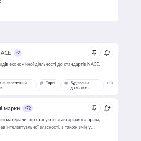
к
NACE
+2
идів економічної діяльності до стандартів NACE,
о-енергетичний
Торгівля
Будівельна
+10
кс
діяльність
ні марки
+72
тні матеріали, що стосуються авторського права,
в інтелектуальної власності, а також змін у