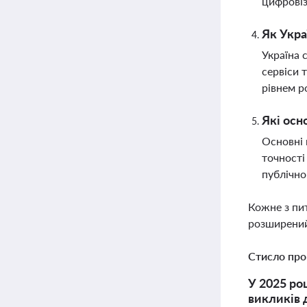
цифровіз
Як Укра
Україна 
сервіси 
рівнем р
Які осн
Основні 
точності
публічно
Кожне з пи
розширений
Стисло про
У 2025 ро
викликів д