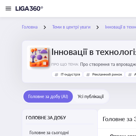
Головна
Теми в центрі уваги
Інновації в тех
Інновації в технолог
Про створення та впровадже
ПРО ЩО ТЕМА:
процесів. Штучний інтелект
IT-індустрія
Рекламний ринок
Головне за добу (AI)
Усі публікації
ГОЛОВНЕ ЗА ДОБУ
Головне за 
Головне за сьогодні
Опрацьова