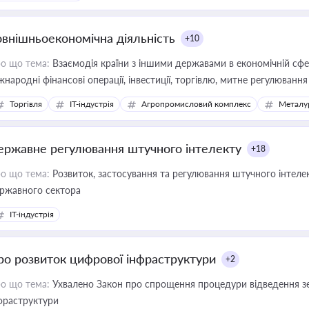
овнішньоекономічна діяльність
+10
о що тема:
Взаємодія країни з іншими державами в економічній сфері
жнародні фінансові операції, інвестиції, торгівлю, митне регулювання
Торгівля
IT-індустрія
Агропромисловий комплекс
Металу
ержавне регулювання штучного інтелекту
+18
о що тема:
Розвиток, застосування та регулювання штучного інтелек
ржавного сектора
IT-індустрія
ро розвиток цифрової інфраструктури
+2
о що тема:
Ухвалено Закон про спрощення процедури відведення зе
фраструктури