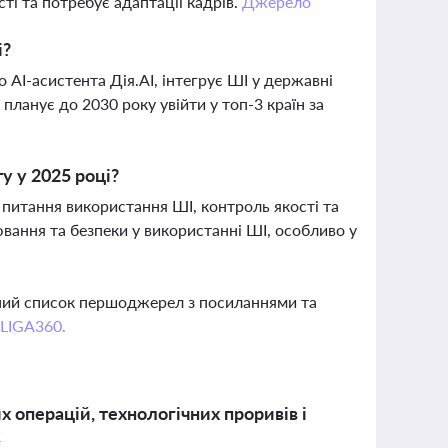
і та потребує адаптації кадрів.
Джерело
і?
 AI-асистента Дія.AI, інтегрує ШІ у державні
планує до 2030 року увійти у топ-3 країн за
у у 2025 році?
 питання використання ШІ, контроль якості та
ювання та безпеки у використанні ШІ, особливо у
вний список першоджерел з посиланнями та
 LIGA360.
 операцій, технологічних проривів і
к