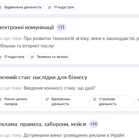
Будівельна діяльність
IT-індустрія
лектронні комунікації
+11
о що тема:
Про розвиток технологій зв'язку, зміни в законодавстві, 
більних та інтернет-послуг
IT-індустрія
Телеком та зв'язок
оєнний стан: наслідки для бізнесу
о що тема:
Введення воєнного стану: що далі?
Ринок цінних
Банківська
Страхова
паперів
діяльність
діяльність
еклама: правила, заборони, кейси
+14
о що тема:
Дотримання вимог розміщення реклами в Україні