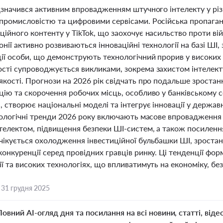
ідзначився активним впровадженням штучного інтелекту у рі
промисловістю та цифровими сервісами. Російська пропага
ійного контенту у TikTok, що заохочує насильство проти вій
онії активно розвиваються інноваційні технології на базі ШІ
ії особи, що демонструють технологічний прорив у високих 
сті супроводжується викликами, зокрема захистом інтелекту
кості. Прогнози на 2026 рік свідчать про подальше зростанн
ію та скорочення робочих місць, особливо у банківському с
 створює національні моделі та інтегрує інновації у державн
нологічні тренди 2026 року включають масове впровадження A
електом, підвищення безпеки ШІ-систем, а також посилення 
ікується охолодження інвестиційної бульбашки ШІ, зростанн
онкуренції серед провідних гравців ринку. Ці тенденції фор
ї та високих технологіях, що впливатимуть на економіку, без
,
31 грудня 2025
Повний AI-огляд дня та посилання на всі новини, статті, віде