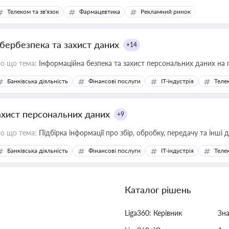
Телеком та зв'язок
Фармацевтика
Рекламний ринок
ібербезпека та захист даних
+14
о що тема:
Інформаційна безпека та захист персональних даних на 
Банківська діяльність
Фінансові послуги
IT-індустрія
Телек
ахист персональних даних
+9
о що тема:
Підбірка інформації про збір, обробку, передачу та інші
Банківська діяльність
Фінансові послуги
IT-індустрія
Телек
Каталог рішень
Liga360: Керівник
Зн