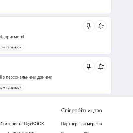
підприємстві
ом та зв'язок
 дії з персональними даними
ом та зв'язок
Співробітництво
айти юриста Liga:BOOK
Партнерська мережа