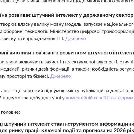
ацію. Це викликає занепокоєння щодо майбутнього зайнятост
їна розвиває штучний інтелект у державному сектор
створює власну велику мовну модель, запускає національного
та оборонні технології. Міністерство цифрової трансформації 
озвитку та впровадження ШІ.
Джерело
овні виклики пов'язані з розвитком штучного інтелект
виклики включають захист інтелектуальної власності, етичні
 моделей, ризики дезінформації, а також необхідність регул
му просторі та бізнесі.
Джерело
тань — це короткий підсумок змісту публікацій за день. По
 підсумок за добу доступні у
комерційній версії Платформи
 головне:
ці штучний інтелект став інструментом інформаційних
ля ринку праці: ключові події та прогнози на 2026 рі