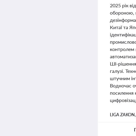
2025 рік в
обороною, 
дезінформац
Китаї та Яп
ідентифікац
промислово
контролем я
автоматизац
ШІ-рішення,
галузі. Тех
штучним інт
Водночас оч
посилення к
цифровізаці
LIGA ZAKON