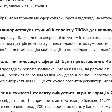
60 публікацій за 31 грудня
ібраних матеріалів ми сформували короткі відповіді на актуал
я використовує штучний інтелект у TikTok для впливу 
ширює у TikTok відео, згенеровані штучним інтелектом, які 
альних центрів комплектування, подаючи це як гумористични
ної на дестабілізацію мобілізації та послаблення суспільної 
нологічні інновації у сфері ШІ були представлені в Кит
запровадили роботів-поліцейських на базі ШІ, які регулюють
кації особи за венозним малюнком долоні. У Японії зростає
рез використання ШІ, що стимулює розвиток регуляторних з
лив штучного інтелекту очікується на ринок праці у 
 свідчать, що ШІ спричинить автоматизацію близько 11,7% 
и скорочено понад 200 тисяч робочих місць у банківському 