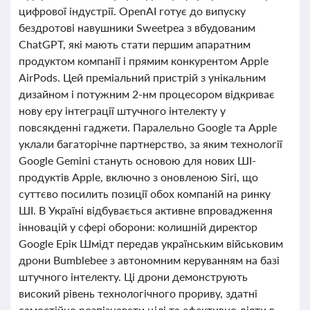
цифрової індустрії. OpenAI готує до випуску
бездротові навушники Sweetpea з вбудованим
ChatGPT, які мають стати першим апаратним
продуктом компанії і прямим конкурентом Apple
AirPods. Цей преміальний пристрій з унікальним
дизайном і потужним 2-нм процесором відкриває
нову еру інтеграції штучного інтелекту у
повсякденні гаджети. Паралельно Google та Apple
уклали багаторічне партнерство, за яким технології
Google Gemini стануть основою для нових ШІ-
продуктів Apple, включно з оновленою Siri, що
суттєво посилить позиції обох компаній на ринку
ШІ. В Україні відбувається активне впровадження
інновацій у сфері оборони: колишній директор
Google Ерік Шмідт передав українським військовим
дрони Bumblebee з автономним керуванням на базі
штучного інтелекту. Ці дрони демонструють
високий рівень технологічного прориву, здатні
самостійно розпізнавати цілі та ефективно діяти в