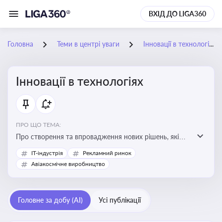
ВХІД ДО LIGA360
Головна
Теми в центрі уваги
Інновації в технологіях
Інновації в технологіях
ПРО ЩО ТЕМА:
Про створення та впровадження нових рішень, які
покращують ефективність, функціональність або
IT-індустрія
Рекламний ринок
можливості технологічних продуктів і процесів.
Авіакосмічне виробництво
Штучний інтелект та його використання
Головне за добу (AI)
Усі публікації