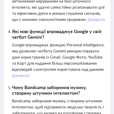
автономним керуванням на базі штучного
інтелекту, які здатні самостійно розпізнавати цілі
та ефективно діяти в умовах глушіння сигналів,
що є значним технологічним проривом.
Джерело
Які нові функції впроваджує Google у свій
чатбот Gemini?
Google впроваджує функцію Personal Intelligence,
яка дозволяє чатботу Gemini використовувати
дані користувачів із Gmail, Google Фото, YouTube
та Карт для надання більш персоналізованих
відповідей з контролем користувача над даними.
Джерело
Чому Bandcamp заборонив музику,
створену штучним інтелектом?
Bandcamp заборонив музику, створену штучним
інтелектом, щоб підтримати людську творчість і
забезпечити, що музика на платформі створена