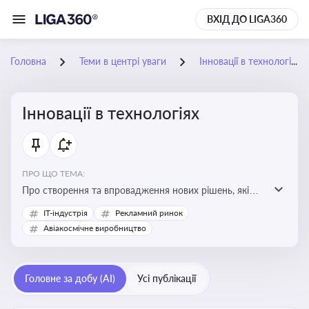
ВХІД ДО LIGA360
Головна
Теми в центрі уваги
Інновації в технологіях
Інновації в технологіях
ПРО ЩО ТЕМА:
Про створення та впровадження нових рішень, які
покращують ефективність, функціональність або
IT-індустрія
Рекламний ринок
можливості технологічних продуктів і процесів.
Авіакосмічне виробництво
Штучний інтелект та його використання
Головне за добу (AI)
Усі публікації