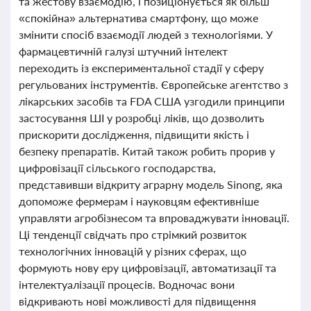
та жестову взаємодію, і позиціонується як більш
«спокійна» альтернатива смартфону, що може
змінити спосіб взаємодії людей з технологіями. У
фармацевтичній галузі штучний інтелект
переходить із експериментальної стадії у сферу
регульованих інструментів. Європейське агентство з
лікарських засобів та FDA США узгодили принципи
застосування ШІ у розробці ліків, що дозволить
прискорити дослідження, підвищити якість і
безпеку препаратів. Китай також робить прорив у
цифровізації сільського господарства,
представивши відкриту аграрну модель Sinong, яка
допоможе фермерам і науковцям ефективніше
управляти агробізнесом та впроваджувати інновації.
Ці тенденції свідчать про стрімкий розвиток
технологічних інновацій у різних сферах, що
формують нову еру цифровізації, автоматизації та
інтелектуалізації процесів. Водночас вони
відкривають нові можливості для підвищення