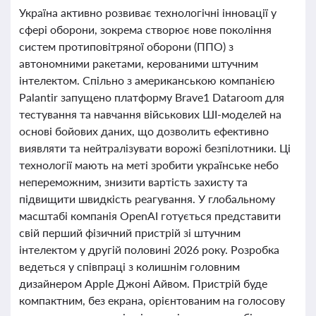
Україна активно розвиває технологічні інновації у
сфері оборони, зокрема створює нове покоління
систем протиповітряної оборони (ППО) з
автономними ракетами, керованими штучним
інтелектом. Спільно з американською компанією
Palantir запущено платформу Brave1 Dataroom для
тестування та навчання військових ШІ-моделей на
основі бойових даних, що дозволить ефективно
виявляти та нейтралізувати ворожі безпілотники. Ці
технології мають на меті зробити українське небо
непереможним, знизити вартість захисту та
підвищити швидкість реагування. У глобальному
масштабі компанія OpenAI готується представити
свій перший фізичний пристрій зі штучним
інтелектом у другій половині 2026 року. Розробка
ведеться у співпраці з колишнім головним
дизайнером Apple Джоні Айвом. Пристрій буде
компактним, без екрана, орієнтованим на голосову