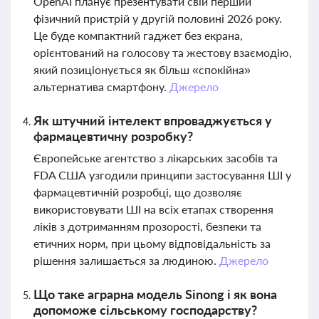
OpenAI планує презентувати свій перший
фізичний пристрій у другій половині 2026 року.
Це буде компактний гаджет без екрана,
орієнтований на голосову та жестову взаємодію,
який позиціонується як більш «спокійна»
альтернатива смартфону.
Джерело
Як штучний інтелект впроваджується у
фармацевтичну розробку?
Європейське агентство з лікарських засобів та
FDA США узгодили принципи застосування ШІ у
фармацевтичній розробці, що дозволяє
використовувати ШІ на всіх етапах створення
ліків з дотриманням прозорості, безпеки та
етичних норм, при цьому відповідальність за
рішення залишається за людиною.
Джерело
Що таке аграрна модель Sinong і як вона
допоможе сільському господарству?