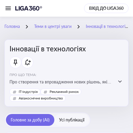
ВХІД ДО LIGA360
Головна
Теми в центрі уваги
Інновації в технологіях
Інновації в технологіях
ПРО ЩО ТЕМА:
Про створення та впровадження нових рішень, які
покращують ефективність, функціональність або
IT-індустрія
Рекламний ринок
можливості технологічних продуктів і процесів.
Авіакосмічне виробництво
Штучний інтелект та його використання
Головне за добу (AI)
Усі публікації