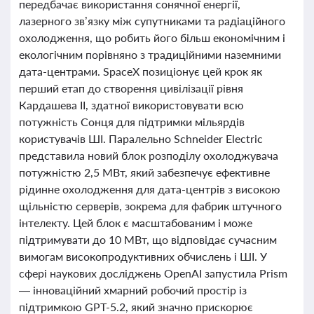
передбачає використання сонячної енергії,
лазерного зв’язку між супутниками та радіаційного
охолодження, що робить його більш економічним і
екологічним порівняно з традиційними наземними
дата-центрами. SpaceX позиціонує цей крок як
перший етап до створення цивілізації рівня
Кардашева II, здатної використовувати всю
потужність Сонця для підтримки мільярдів
користувачів ШІ. Паралельно Schneider Electric
представила новий блок розподілу охолоджувача
потужністю 2,5 МВт, який забезпечує ефективне
рідинне охолодження для дата-центрів з високою
щільністю серверів, зокрема для фабрик штучного
інтелекту. Цей блок є масштабованим і може
підтримувати до 10 МВт, що відповідає сучасним
вимогам високопродуктивних обчислень і ШІ. У
сфері наукових досліджень OpenAI запустила Prism
— інноваційний хмарний робочий простір із
підтримкою GPT-5.2, який значно прискорює