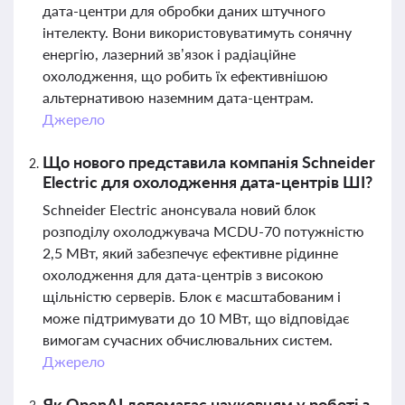
дата-центри для обробки даних штучного
інтелекту. Вони використовуватимуть сонячну
енергію, лазерний зв’язок і радіаційне
охолодження, що робить їх ефективнішою
альтернативою наземним дата-центрам.
Джерело
Що нового представила компанія Schneider
Electric для охолодження дата-центрів ШІ?
Schneider Electric анонсувала новий блок
розподілу охолоджувача MCDU-70 потужністю
2,5 МВт, який забезпечує ефективне рідинне
охолодження для дата-центрів з високою
щільністю серверів. Блок є масштабованим і
може підтримувати до 10 МВт, що відповідає
вимогам сучасних обчислювальних систем.
Джерело
Як OpenAI допомагає науковцям у роботі з