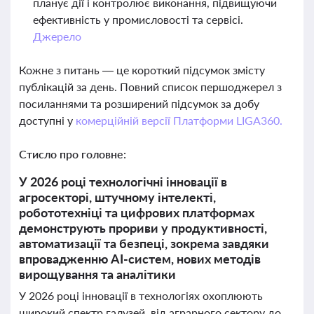
планує дії і контролює виконання, підвищуючи
ефективність у промисловості та сервісі.
Джерело
Кожне з питань — це короткий підсумок змісту
публікацій за день. Повний список першоджерел з
посиланнями та розширений підсумок за добу
доступні у
комерційній версії Платформи LIGA360.
Стисло про головне:
У 2026 році технологічні інновації в
агросекторі, штучному інтелекті,
робототехніці та цифрових платформах
демонструють прориви у продуктивності,
автоматизації та безпеці, зокрема завдяки
впровадженню AI-систем, нових методів
вирощування та аналітики
У 2026 році інновації в технологіях охоплюють
широкий спектр галузей, від аграрного сектору до