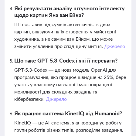
Які результати аналізу штучного інтелекту
щодо картин Яна ван Ейка?
ШІ поставив під сумнів автентичність двох
картин, вказуючи на їх створення у майстерні
художника, а не самим ван Ейком, що може
змінити уявлення про спадщину митця.
Джерело
Що таке GPT-5.3-Codex і які її переваги?
GPT-5.3-Codex — це нова модель OpenAI для
програмування, яка працює швидше на 25%, бере
участь у власному навчанні і має покращені
можливості для складних завдань та
кібербезпеки.
Джерело
Як працює система KinetIQ від Humanoid?
KinetIQ — це AI-система, яка координує роботу
групи роботів різних типів, розподіляє завдання,