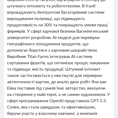
штучного інтелекту та робототехніки. В Італії
впроваджують безґрунтові багаторівневі системи
вирощування полуниці, що підвищують
продуктивність на 30% та покращують умови праці
фермерів. У сфері харчової безпеки Вагенінгенський
університет розробляє AI-моделі для перевірки
географічного походження продуктів, що
допомагає боротися з харчовим шахрайством.
Виробник Titan Farms інтегрував AI-систему
сортування фруктів, що оптимізує процес пакування
та підвищує якість продукції. Штучний інтелект
також застосовується у мистецтві для перевірки
автентичності картин, де аналіз двох робіт Яна ван
Ейка поставив під сумнів їхнє авторство, вказуючи
на створення у майстерні, а не самим художником. У
сфері програмування OpenAI представила GPT-5.3-
Codex, яка стала швидшою та ефективнішою,
беручи участь у власному навчанні, а компанія