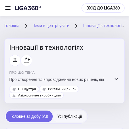
ВХІД ДО LIGA360
Головна
Теми в центрі уваги
Інновації в технологіях
Інновації в технологіях
ПРО ЩО ТЕМА:
Про створення та впровадження нових рішень, які
покращують ефективність, функціональність або
IT-індустрія
Рекламний ринок
можливості технологічних продуктів і процесів.
Авіакосмічне виробництво
Штучний інтелект та його використання
Головне за добу (AI)
Усі публікації