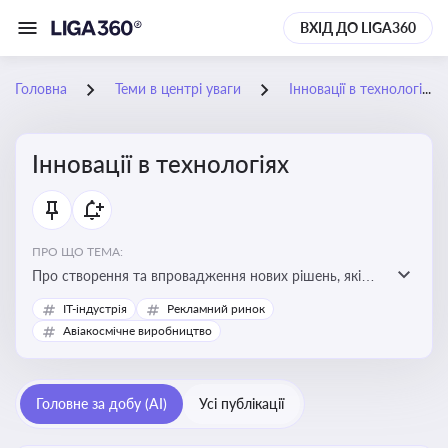
ВХІД ДО LIGA360
Головна
Теми в центрі уваги
Інновації в технологіях
Інновації в технологіях
ПРО ЩО ТЕМА:
Про створення та впровадження нових рішень, які
покращують ефективність, функціональність або
IT-індустрія
Рекламний ринок
можливості технологічних продуктів і процесів.
Авіакосмічне виробництво
Штучний інтелект та його використання
Головне за добу (AI)
Усі публікації