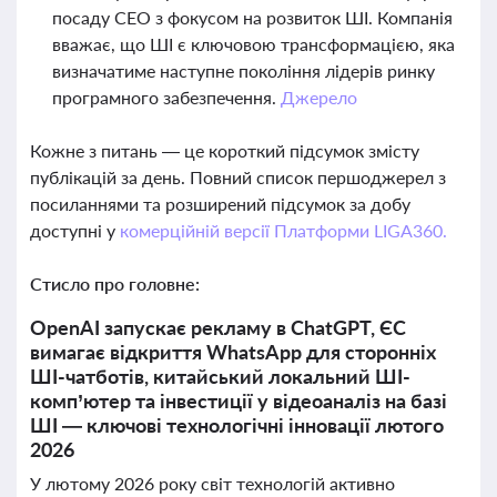
посаду CEO з фокусом на розвиток ШІ. Компанія
вважає, що ШІ є ключовою трансформацією, яка
визначатиме наступне покоління лідерів ринку
програмного забезпечення.
Джерело
Кожне з питань — це короткий підсумок змісту
публікацій за день. Повний список першоджерел з
посиланнями та розширений підсумок за добу
доступні у
комерційній версії Платформи LIGA360.
Стисло про головне:
OpenAI запускає рекламу в ChatGPT, ЄС
вимагає відкриття WhatsApp для сторонніх
ШІ-чатботів, китайський локальний ШІ-
комп’ютер та інвестиції у відеоаналіз на базі
ШІ — ключові технологічні інновації лютого
2026
У лютому 2026 року світ технологій активно