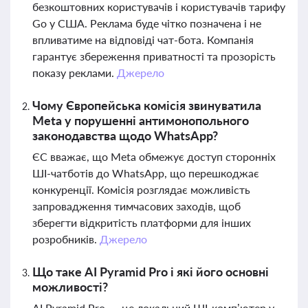
безкоштовних користувачів і користувачів тарифу
Go у США. Реклама буде чітко позначена і не
впливатиме на відповіді чат-бота. Компанія
гарантує збереження приватності та прозорість
показу реклами.
Джерело
Чому Європейська комісія звинуватила
Meta у порушенні антимонопольного
законодавства щодо WhatsApp?
ЄС вважає, що Meta обмежує доступ сторонніх
ШІ-чатботів до WhatsApp, що перешкоджає
конкуренції. Комісія розглядає можливість
запровадження тимчасових заходів, щоб
зберегти відкритість платформи для інших
розробників.
Джерело
Що таке AI Pyramid Pro і які його основні
можливості?
AI Pyramid Pro — це локальний ШІ-комп’ютер у