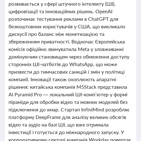
розвивається у сфері штучного інтелекту (ШІ),
цифровізації та інноваційних рішень. OpenAI
розпочинає тестування реклами в ChatGPT для
безкоштовних користувачів у США, що викликало
дискусії про баланс між монетизацією та
збереженням приватності. Водночас Європейська
комісія офіційно звинуватила Meta у зловживанні
домінуючим становищем через обмеження доступу
сторонніх ШІ-чатботів до WhatsApp, що може
призвести до тимчасових санкцій і змін у політиці
компанії. Інновації також охоплюють апаратні
рішення: китайська компанія M5Stack представила
AI Pyramid Pro — локальний ШІ-комп’ютер у формі
піраміди для обробки відео та мовних моделей без
підключення до хмар. Стартап InfiniMind розробляє
платформу DeepFrame для аналізу великих обсягів
відео та аудіо на базі ШІ, що вже отримала
інвестиції і готується до міжнародного запуску. У
корпоративному секторі компанія Workday повертає