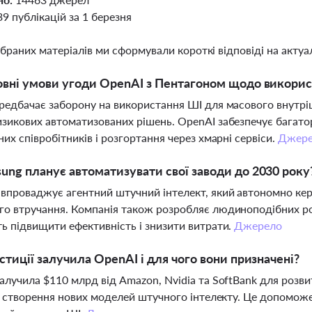
39 публікацій за 1 березня
ібраних матеріалів ми сформували короткі відповіді на актуал
овні умови угоди OpenAI з Пентагоном щодо викори
редбачає заборону на використання ШІ для масового внутрі
зикових автоматизованих рішень. OpenAI забезпечує багато
них співробітників і розгортання через хмарні сервіси.
Джер
ung планує автоматизувати свої заводи до 2030 року
впроваджує агентний штучний інтелект, який автономно ке
о втручання. Компанія також розробляє людиноподібних ро
ь підвищити ефективність і знизити витрати.
Джерело
естиції залучила OpenAI і для чого вони призначені?
алучила $110 млрд від Amazon, Nvidia та SoftBank для розв
 і створення нових моделей штучного інтелекту. Це допомож