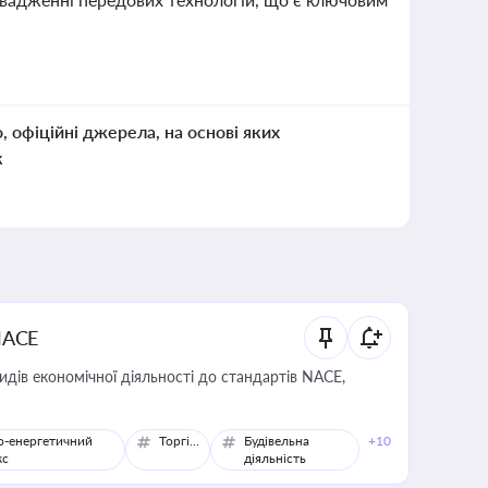
о, офіційні джерела, на основі яких
к
NACE
идів економічної діяльності до стандартів NACE,
о-енергетичний
Торгівля
Будівельна
+10
кс
діяльність