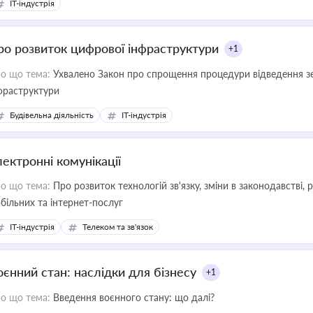
IT-індустрія
ро розвиток цифрової інфраструктури
+1
о що тема:
Ухвалено Закон про спрощення процедури відведення зе
фраструктури
Будівельна діяльність
IT-індустрія
лектронні комунікації
о що тема:
Про розвиток технологій зв'язку, зміни в законодавстві, 
більних та інтернет-послуг
IT-індустрія
Телеком та зв'язок
оєнний стан: наслідки для бізнесу
+1
о що тема:
Введення воєнного стану: що далі?