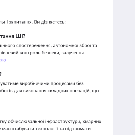
ьні запитання. Ви дізнаєтесь:
стання ШІ?
шнього спостереження, автономної зброї та
рівневий контроль безпеки, залучення
ело
?
руватиме виробничими процесами без
ботів для виконання складних операцій, що
итку обчислювальної інфраструктури, хмарних
е масштабувати технології та підтримати