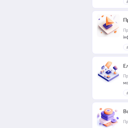
П
Пр
ін
Е
Пр
мо
В
Пр