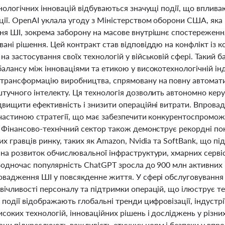
нологічних інновацій відбуваються значущі події, що вплива
ції. OpenAI уклала угоду з Міністерством оборони США, як
ня ШІ, зокрема заборону на масове внутрішнє спостереження
ані рішення. Цей контракт став відповіддю на конфлікт із 
а застосування своїх технологій у військовій сфері. Такий 
алансу між інноваціями та етикою у високотехнологічній інд
трансформацію виробництва, спрямовану на повну автомати
штучного інтелекту. Ця технологія дозволить автономно ке
двищити ефективність і знизити операційні витрати. Впров
частиною стратегії, що має забезпечити конкурентоспроможні
. Фінансово-технічний сектор також демонструє рекордні по
их гравців ринку, таких як Amazon, Nvidia та SoftBank, що п
 на розвиток обчислювальної інфраструктури, хмарних серві
 Водночас популярність ChatGPT зросла до 900 млн активних 
вадження ШІ у повсякденне життя. У сфері обслуговування B
ічливості персоналу та підтримки операцій, що ілюструє тен
 події відображають глобальні тренди цифровізації, індустр
соких технологій, інноваційних рішень і досліджень у різни
они підкреслюють важливість етичних норм і безпеки у впр