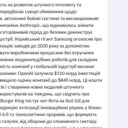
ють на розвиток штучного інтелекту та
а передбачає суворі обмеження щодо
, автономні бойові системи та високоризикові
компанією Anthropic, що відмовилась знімати
багаторівневий підхід до безпеки демонструє
устрії. Корейський гігант Samsung оголосив про
зацію заводів до 2030 року за допомогою
рувати виробничими процесами без втручання
адження людиноподібних роботів для складних
сть компанії у глобальній індустрії високих
казники: OpenAI залучила $110 млрд інвестицій
ідвищило оцінку компанії до $840 млрд. Ці кошти
сів і створення нових моделей штучного
користувачів на тиждень, що свідчить про
urger King тестує чат-бота на базі ШІ для
денцію інтеграції інноваційних рішень у бізнес-
ії 4.0 та технологічних проривів, що формують
х галузях, від оборони до споживчого сектору.
овадженні передових технологій, що є ключовим