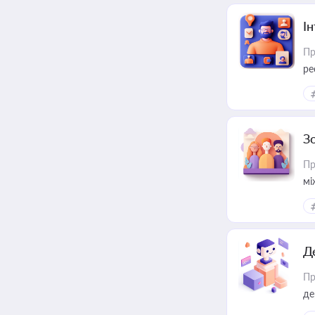
І
Пр
ре
за
З
Пр
мі
Д
Пр
де