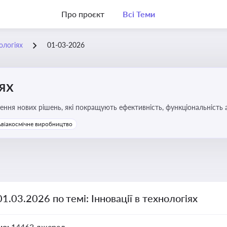
Про проєкт
Всі Теми
нологіях
01-03-2026
іях
ння нових рішень, які покращують ефективність, функціональність 
 та його використання
Авіакосмічне виробництво
01.03.2026 по темі: Інновації в технологіях
но:
14463 джерел