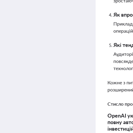
зростаю
Як впро
Прикладо
операцій
Які тен
Аудиторі
повсякде
технолог
Кожне з пи
розширений
Стисло про
OpenAI ук
повну авт
інвестиці