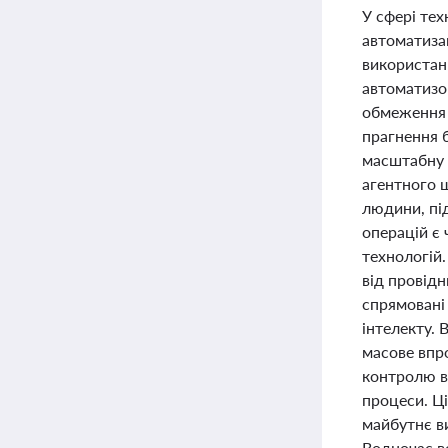
У сфері тех
автоматиза
використан
автоматизов
обмеження н
прагнення б
масштабну 
агентного 
людини, пі
операцій є 
технологій
від провідн
спрямовані
інтелекту.
масове впро
контролю вв
процеси. Ці
майбутнє ви
Водночас в