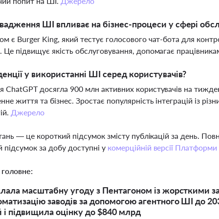
чий попит на ШІ.
Джерело
вадження ШІ впливає на бізнес-процеси у сфері обс
м є Burger King, який тестує голосового чат-бота для конт
. Це підвищує якість обслуговування, допомагає працівника
денції у використанні ШІ серед користувачів?
я ChatGPT досягла 900 млн активних користувачів на тижде
нне життя та бізнес. Зростає популярність інтеграцій із р
ій.
Джерело
тань — це короткий підсумок змісту публікацій за день. По
 підсумок за добу доступні у
комерційній версії Платформи
 головне:
лала масштабну угоду з Пентагоном із жорсткими з
оматизацію заводів за допомогою агентного ШІ до 20
й і підвищила оцінку до $840 млрд