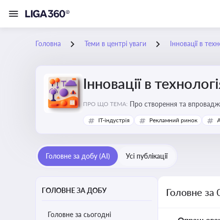
Головна
Теми в центрі уваги
Інновації в тех
Інновації в технолог
Про створення та впровадже
ПРО ЩО ТЕМА:
процесів. Штучний інтелект
IT-індустрія
Рекламний ринок
Головне за добу (AI)
Усі публікації
ГОЛОВНЕ ЗА ДОБУ
Головне за 
Головне за сьогодні
Опрацьова