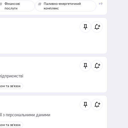
Фінансові
Паливно-енергетичний
+9
послуги
комплекс
підприємстві
ом та зв'язок
 дії з персональними даними
ом та зв'язок