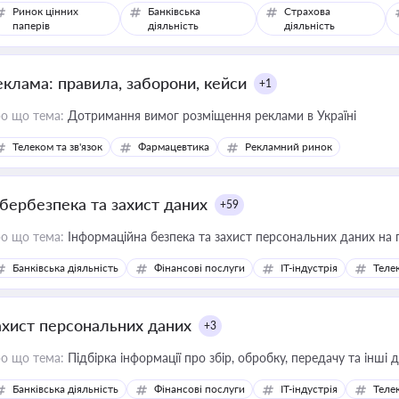
Ринок цінних
Банківська
Страхова
паперів
діяльність
діяльність
еклама: правила, заборони, кейси
+1
о що тема:
Дотримання вимог розміщення реклами в Україні
Телеком та зв'язок
Фармацевтика
Рекламний ринок
ібербезпека та захист даних
+59
о що тема:
Інформаційна безпека та захист персональних даних на 
Банківська діяльність
Фінансові послуги
IT-індустрія
Телек
ахист персональних даних
+3
о що тема:
Підбірка інформації про збір, обробку, передачу та інші
Банківська діяльність
Фінансові послуги
IT-індустрія
Телек