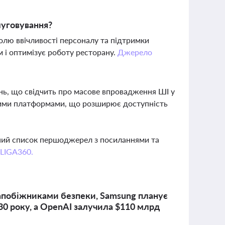
луговування?
ролю ввічливості персоналу та підтримки
м і оптимізує роботу ресторану.
Джерело
нь, що свідчить про масове впровадження ШІ у
ізними платформами, що розширює доступність
вний список першоджерел з посиланнями та
 LIGA360.
апобіжниками безпеки, Samsung планує
30 року, а OpenAI залучила $110 млрд