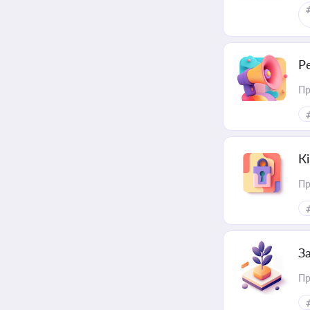
Р
Пр
К
Пр
З
Пр