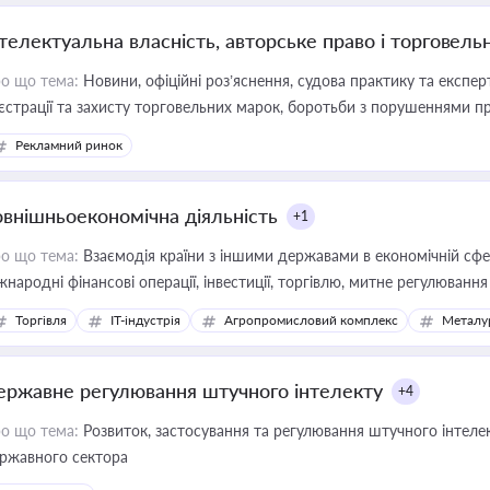
нтелектуальна власність, авторське право і торговель
о що тема:
Новини, офіційні роз’яснення, судова практику та експер
єстрації та захисту торговельних марок, боротьби з порушеннями пра
конодавстві у цій сфері
Рекламний ринок
овнішньоекономічна діяльність
+1
о що тема:
Взаємодія країни з іншими державами в економічній сфері
жнародні фінансові операції, інвестиції, торгівлю, митне регулювання
Торгівля
IT-індустрія
Агропромисловий комплекс
Металу
ержавне регулювання штучного інтелекту
+4
о що тема:
Розвиток, застосування та регулювання штучного інтелек
ржавного сектора