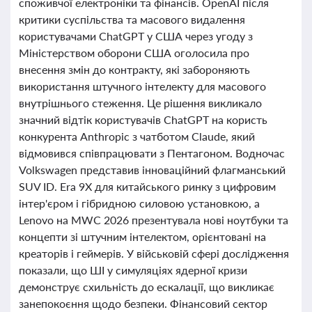
споживчої електроніки та фінансів. OpenAI після
критики суспільства та масового видалення
користувачами ChatGPT у США через угоду з
Міністерством оборони США оголосила про
внесення змін до контракту, які забороняють
використання штучного інтелекту для масового
внутрішнього стеження. Це рішення викликало
значний відтік користувачів ChatGPT на користь
конкурента Anthropic з чатботом Claude, який
відмовився співпрацювати з Пентагоном. Водночас
Volkswagen представив інноваційний флагманський
SUV ID. Era 9X для китайського ринку з цифровим
інтер'єром і гібридною силовою установкою, а
Lenovo на MWC 2026 презентувала нові ноутбуки та
концепти зі штучним інтелектом, орієнтовані на
креаторів і геймерів. У військовій сфері дослідження
показали, що ШІ у симуляціях ядерної кризи
демонструє схильність до ескалації, що викликає
занепокоєння щодо безпеки. Фінансовий сектор