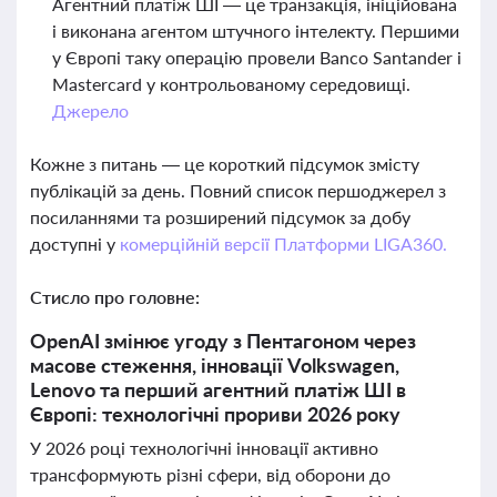
Агентний платіж ШІ — це транзакція, ініційована
і виконана агентом штучного інтелекту. Першими
у Європі таку операцію провели Banco Santander і
Mastercard у контрольованому середовищі.
Джерело
Кожне з питань — це короткий підсумок змісту
публікацій за день. Повний список першоджерел з
посиланнями та розширений підсумок за добу
доступні у
комерційній версії Платформи LIGA360.
Стисло про головне:
OpenAI змінює угоду з Пентагоном через
масове стеження, інновації Volkswagen,
Lenovo та перший агентний платіж ШІ в
Європі: технологічні прориви 2026 року
У 2026 році технологічні інновації активно
трансформують різні сфери, від оборони до