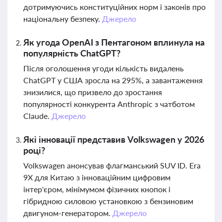
дотримуючись конституційних норм і законів про
національну безпеку.
Джерело
Як угода OpenAI з Пентагоном вплинула на
популярність ChatGPT?
Після оголошення угоди кількість видалень
ChatGPT у США зросла на 295%, а завантаження
знизилися, що призвело до зростання
популярності конкурента Anthropic з чатботом
Claude.
Джерело
Які інновації представив Volkswagen у 2026
році?
Volkswagen анонсував флагманський SUV ID. Era
9X для Китаю з інноваційним цифровим
інтер'єром, мінімумом фізичних кнопок і
гібридною силовою установкою з бензиновим
двигуном-генератором.
Джерело