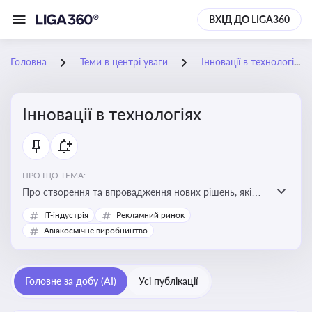
ВХІД ДО LIGA360
Головна
Теми в центрі уваги
Інновації в технологіях
Інновації в технологіях
ПРО ЩО ТЕМА:
Про створення та впровадження нових рішень, які
покращують ефективність, функціональність або
IT-індустрія
Рекламний ринок
можливості технологічних продуктів і процесів.
Авіакосмічне виробництво
Штучний інтелект та його використання
Головне за добу (AI)
Усі публікації