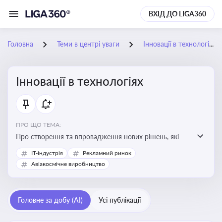
ВХІД ДО LIGA360
Головна
Теми в центрі уваги
Інновації в технологіях
Інновації в технологіях
ПРО ЩО ТЕМА:
Про створення та впровадження нових рішень, які
покращують ефективність, функціональність або
IT-індустрія
Рекламний ринок
можливості технологічних продуктів і процесів.
Авіакосмічне виробництво
Штучний інтелект та його використання
Головне за добу (AI)
Усі публікації