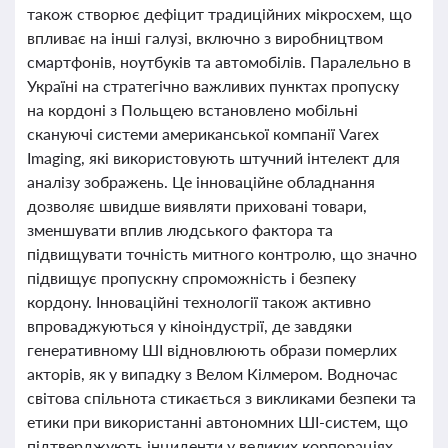
також створює дефіцит традиційних мікросхем, що
впливає на інші галузі, включно з виробництвом
смартфонів, ноутбуків та автомобілів. Паралельно в
Україні на стратегічно важливих пунктах пропуску
на кордоні з Польщею встановлено мобільні
скануючі системи американської компанії Varex
Imaging, які використовують штучний інтелект для
аналізу зображень. Це інноваційне обладнання
дозволяє швидше виявляти приховані товари,
зменшувати вплив людського фактора та
підвищувати точність митного контролю, що значно
підвищує пропускну спроможність і безпеку
кордону. Інноваційні технології також активно
впроваджуються у кіноіндустрії, де завдяки
генеративному ШІ відновлюють образи померлих
акторів, як у випадку з Велом Кілмером. Водночас
світова спільнота стикається з викликами безпеки та
етики при використанні автономних ШІ-систем, що
підтверджують інциденти у великих корпораціях,