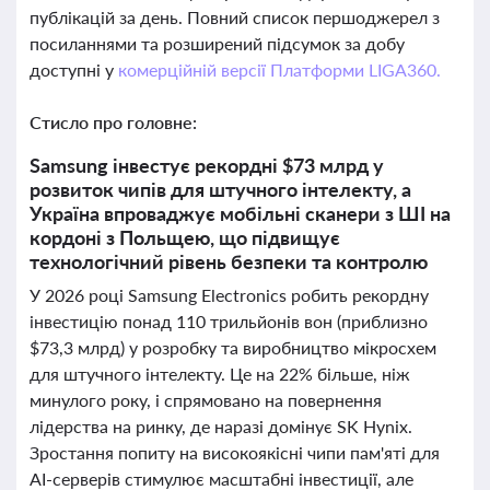
публікацій за день. Повний список першоджерел з
посиланнями та розширений підсумок за добу
доступні у
комерційній версії Платформи LIGA360.
Стисло про головне:
Samsung інвестує рекордні $73 млрд у
розвиток чипів для штучного інтелекту, а
Україна впроваджує мобільні сканери з ШІ на
кордоні з Польщею, що підвищує
технологічний рівень безпеки та контролю
У 2026 році Samsung Electronics робить рекордну
інвестицію понад 110 трильйонів вон (приблизно
$73,3 млрд) у розробку та виробництво мікросхем
для штучного інтелекту. Це на 22% більше, ніж
минулого року, і спрямовано на повернення
лідерства на ринку, де наразі домінує SK Hynix.
Зростання попиту на високоякісні чипи пам'яті для
AI-серверів стимулює масштабні інвестиції, але