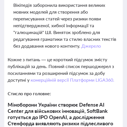
Вікіпедія заборонила використання великих
мовних моделей для створення або
переписування статей через ризики появи
непідтвердженої, хибної інформації та
"галюцинацій" ШІ. Виняток зроблено для
редагування граматики та стилю власних текстів
без додавання нового контенту.
Джерело
Кожне з питань — це короткий підсумок змісту
публікацій за день. Повний список першоджерел з
посиланнями та розширений підсумок за добу
доступні у
комерційній версії Платформи LIGA360.
Стисло про головне:
Міноборони України створює Defense AI
Center для військових інновацій, SoftBank
готується до IPO OpenAI, а дослідження
Стенфорда виявляють ризики підлесливого