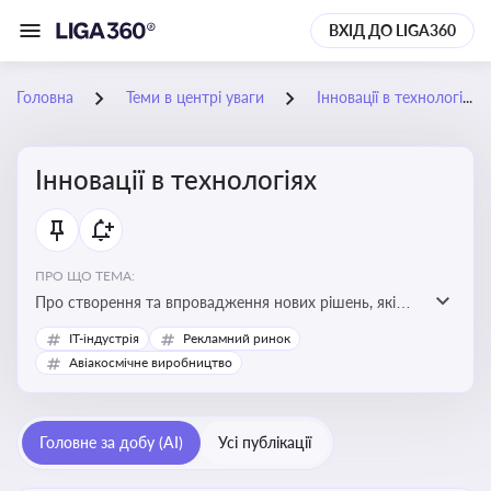
ВХІД ДО LIGA360
Головна
Теми в центрі уваги
Інновації в технологіях
Інновації в технологіях
ПРО ЩО ТЕМА:
Про створення та впровадження нових рішень, які
покращують ефективність, функціональність або
IT-індустрія
Рекламний ринок
можливості технологічних продуктів і процесів.
Авіакосмічне виробництво
Штучний інтелект та його використання
Головне за добу (AI)
Усі публікації