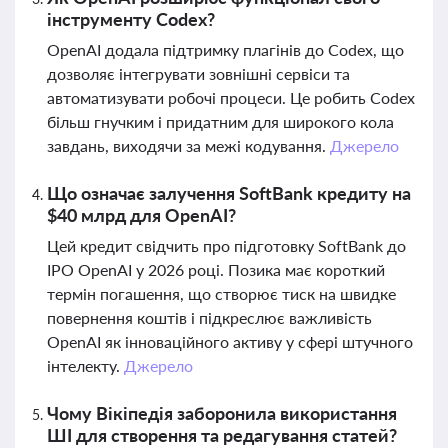
інструменту Codex?
OpenAI додала підтримку плагінів до Codex, що
дозволяє інтегрувати зовнішні сервіси та
автоматизувати робочі процеси. Це робить Codex
більш гнучким і придатним для широкого кола
завдань, виходячи за межі кодування.
Джерело
Що означає залучення SoftBank кредиту на
$40 млрд для OpenAI?
Цей кредит свідчить про підготовку SoftBank до
IPO OpenAI у 2026 році. Позика має короткий
термін погашення, що створює тиск на швидке
повернення коштів і підкреслює важливість
OpenAI як інноваційного активу у сфері штучного
інтелекту.
Джерело
Чому Вікіпедія заборонила використання
ШІ для створення та редагування статей?