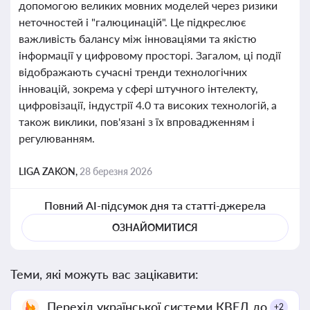
допомогою великих мовних моделей через ризики
неточностей і "галюцинацій". Це підкреслює
важливість балансу між інноваціями та якістю
інформації у цифровому просторі. Загалом, ці події
відображають сучасні тренди технологічних
інновацій, зокрема у сфері штучного інтелекту,
цифровізації, індустрії 4.0 та високих технологій, а
також виклики, пов'язані з їх впровадженням і
регулюванням.
LIGA ZAKON,
28 березня 2026
Повний AI-підсумок дня та статті-джерела
ОЗНАЙОМИТИСЯ
Теми, які можуть вас зацікавити:
Перехід української системи КВЕД до
+2