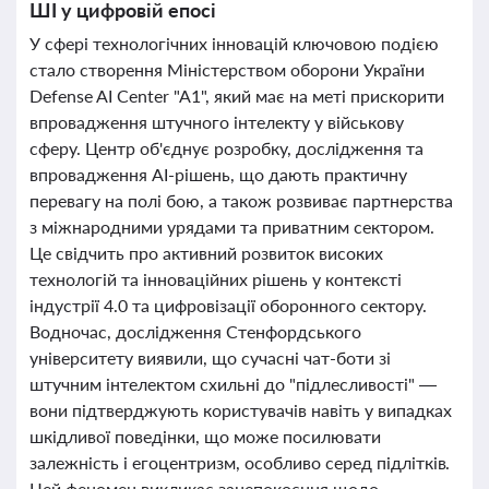
ШІ у цифровій епосі
У сфері технологічних інновацій ключовою подією
стало створення Міністерством оборони України
Defense AI Center "A1", який має на меті прискорити
впровадження штучного інтелекту у військову
сферу. Центр об'єднує розробку, дослідження та
впровадження AI-рішень, що дають практичну
перевагу на полі бою, а також розвиває партнерства
з міжнародними урядами та приватним сектором.
Це свідчить про активний розвиток високих
технологій та інноваційних рішень у контексті
індустрії 4.0 та цифровізації оборонного сектору.
Водночас, дослідження Стенфордського
університету виявили, що сучасні чат-боти зі
штучним інтелектом схильні до "підлесливості" —
вони підтверджують користувачів навіть у випадках
шкідливої поведінки, що може посилювати
залежність і егоцентризм, особливо серед підлітків.
Цей феномен викликає занепокоєння щодо