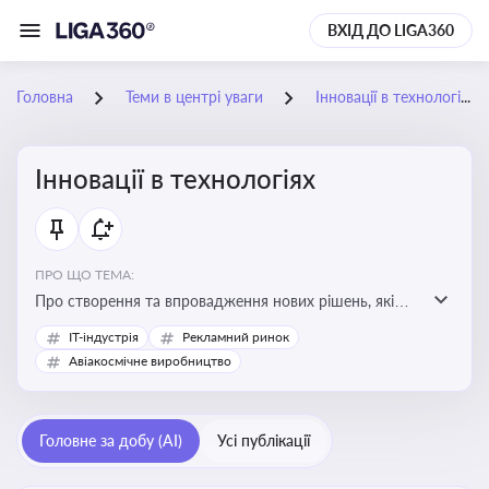
ВХІД ДО LIGA360
Головна
Теми в центрі уваги
Інновації в технологіях
Інновації в технологіях
ПРО ЩО ТЕМА:
Про створення та впровадження нових рішень, які
покращують ефективність, функціональність або
IT-індустрія
Рекламний ринок
можливості технологічних продуктів і процесів.
Авіакосмічне виробництво
Штучний інтелект та його використання
Головне за добу (AI)
Усі публікації