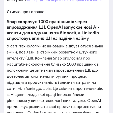
Стисло про головне:
Snap скорочує 1000 працівників через
впровадження ШІ, OpenAI запускає нові AI-
агенти для кодування та біології, а LinkedIn
спростовує вплив ШІ на падіння найму
У світі технологічних інновацій відбуваються значні
зміни, пов’язані зі стрімким розвитком штучного
інтелекту (ШІ). Компанія Snap оголосила про
масштабне скорочення близько 1000 працівників,
пояснюючи це активним впровадженням ШІ, що
дозволяє автоматизувати рутинні процеси,
підвищити продуктивність і знизити витрати на
сотні мільйонів доларів. Це свідчить про тенденцію
заміщення людської праці інноваційними
рішеннями у високотехнологічних галузях. OpenAI
продовжує розвивати свої продукти, презентуючи
оновлення Codex із можливістю запуску фонових