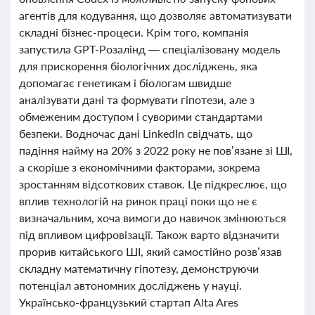
агентів для кодування, що дозволяє автоматизувати
складні бізнес-процеси. Крім того, компанія
запустила GPT-Розалінд — спеціалізовану модель
для прискорення біологічних досліджень, яка
допомагає генетикам і біологам швидше
аналізувати дані та формувати гіпотези, але з
обмеженим доступом і суворими стандартами
безпеки. Водночас дані LinkedIn свідчать, що
падіння найму на 20% з 2022 року не пов’язане зі ШІ,
а скоріше з економічними факторами, зокрема
зростанням відсоткових ставок. Це підкреслює, що
вплив технологій на ринок праці поки що не є
визначальним, хоча вимоги до навичок змінюються
під впливом цифровізації. Також варто відзначити
прорив китайського ШІ, який самостійно розв’язав
складну математичну гіпотезу, демонструючи
потенціал автономних досліджень у науці.
Українсько-французький стартап Alta Ares