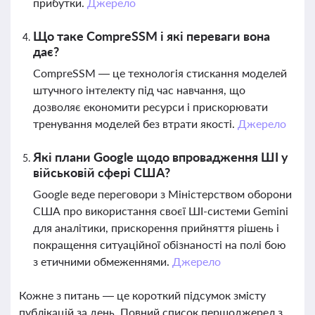
прибутки.
Джерело
Що таке CompreSSM і які переваги вона
дає?
CompreSSM — це технологія стискання моделей
штучного інтелекту під час навчання, що
дозволяє економити ресурси і прискорювати
тренування моделей без втрати якості.
Джерело
Які плани Google щодо впровадження ШІ у
військовій сфері США?
Google веде переговори з Міністерством оборони
США про використання своєї ШІ-системи Gemini
для аналітики, прискорення прийняття рішень і
покращення ситуаційної обізнаності на полі бою
з етичними обмеженнями.
Джерело
Кожне з питань — це короткий підсумок змісту
публікацій за день. Повний список першоджерел з