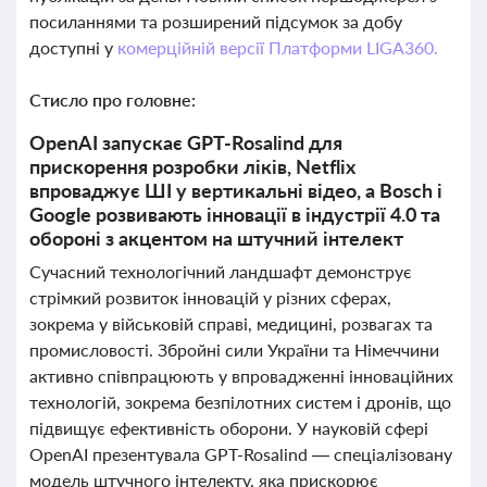
посиланнями та розширений підсумок за добу
доступні у
комерційній версії Платформи LIGA360.
Стисло про головне:
OpenAI запускає GPT-Rosalind для
прискорення розробки ліків, Netflix
впроваджує ШІ у вертикальні відео, а Bosch і
Google розвивають інновації в індустрії 4.0 та
обороні з акцентом на штучний інтелект
Сучасний технологічний ландшафт демонструє
стрімкий розвиток інновацій у різних сферах,
зокрема у військовій справі, медицині, розвагах та
промисловості. Збройні сили України та Німеччини
активно співпрацюють у впровадженні інноваційних
технологій, зокрема безпілотних систем і дронів, що
підвищує ефективність оборони. У науковій сфері
OpenAI презентувала GPT-Rosalind — спеціалізовану
модель штучного інтелекту, яка прискорює