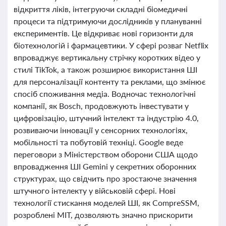
відкриття ліків, інтегруючи складні біомедичні
процеси та підтримуючи дослідників у плануванні
експериментів. Це відкриває нові горизонти для
біотехнологій і фармацевтики. У сфері розваг Netflix
впроваджує вертикальну стрічку коротких відео у
стилі TikTok, а також розширює використання ШІ
для персоналізації контенту та реклами, що змінює
спосіб споживання медіа. Водночас технологічні
компанії, як Bosch, продовжують інвестувати у
цифровізацію, штучний інтелект та індустрію 4.0,
розвиваючи інновації у сенсорних технологіях,
мобільності та побутовій техніці. Google веде
переговори з Міністерством оборони США щодо
впровадження ШІ Gemini у секретних оборонних
структурах, що свідчить про зростаюче значення
штучного інтелекту у військовій сфері. Нові
технології стискання моделей ШІ, як CompreSSM,
розроблені MIT, дозволяють значно прискорити