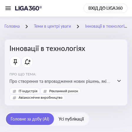
ВХІД ДО LIGA360
Головна
Теми в центрі уваги
Інновації в технологіях
Інновації в технологіях
ПРО ЩО ТЕМА:
Про створення та впровадження нових рішень, які
покращують ефективність, функціональність або
IT-індустрія
Рекламний ринок
можливості технологічних продуктів і процесів.
Авіакосмічне виробництво
Штучний інтелект та його використання
Головне за добу (AI)
Усі публікації