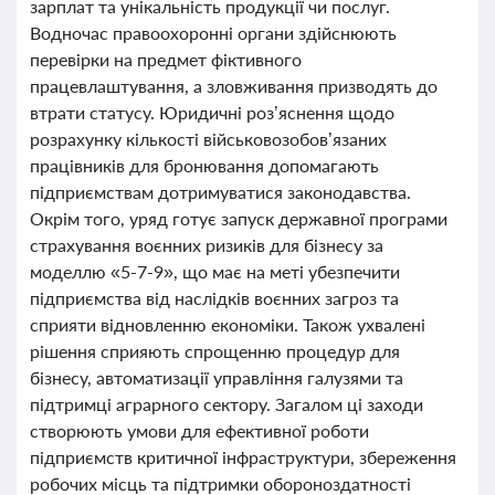
зарплат та унікальність продукції чи послуг.
Водночас правоохоронні органи здійснюють
перевірки на предмет фіктивного
працевлаштування, а зловживання призводять до
втрати статусу. Юридичні роз’яснення щодо
розрахунку кількості військовозобов’язаних
працівників для бронювання допомагають
підприємствам дотримуватися законодавства.
Окрім того, уряд готує запуск державної програми
страхування воєнних ризиків для бізнесу за
моделлю «5-7-9», що має на меті убезпечити
підприємства від наслідків воєнних загроз та
сприяти відновленню економіки. Також ухвалені
рішення сприяють спрощенню процедур для
бізнесу, автоматизації управління галузями та
підтримці аграрного сектору. Загалом ці заходи
створюють умови для ефективної роботи
підприємств критичної інфраструктури, збереження
робочих місць та підтримки обороноздатності