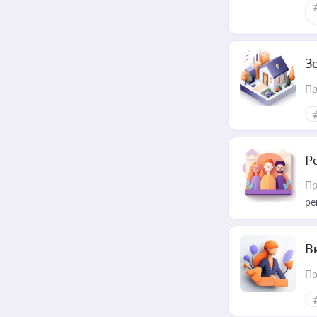
З
Пр
Р
Пр
ре
В
Пр