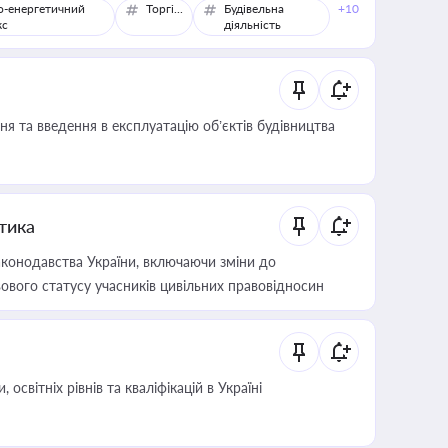
о-енергетичний
Торгівля
Будівельна
+10
кс
діяльність
я та введення в експлуатацію об’єктів будівництва
итика
конодавства України, включаючи зміни до
ового статусу учасників цивільних правовідносин
світніх рівнів та кваліфікацій в Україні