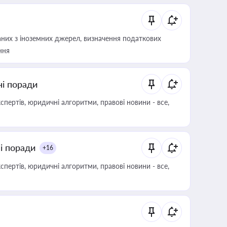
аних з іноземних джерел, визначення податкових
ння
ні поради
пертів, юридичні алгоритми, правові новини - все,
ні поради
+16
пертів, юридичні алгоритми, правові новини - все,