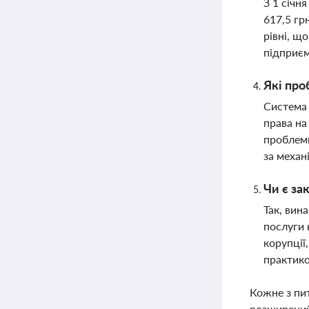
З 1 січн
617,5 гр
рівні, щ
підприєм
Які про
Система 
права на
проблеми
за механ
Чи є за
Так, вин
послуги 
корупції
практик
Кожне з пи
розширений