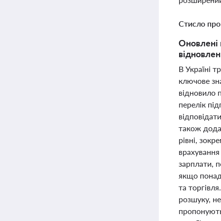
Стисло про
Оновлені 
відновлен
В Україні 
ключове зн
відновило 
перелік під
відповідати
також дода
рівні, зокр
врахування 
зарплати, 
якщо понад 
та торгівля
розшуку, не
пропонують