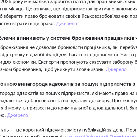
я 2026 року мінімальна заробітна плата для працівників, яких
н на місяць. Це означає, що підприємства критично важливи
об зберегти право бронювати своїх військовозобов’язаних п
ство втратить це право.
Джерело
блеми виникають у системі бронювання працівників 
бронювання не дозволяє бронювати працівників, які перебу
 відстрочку від мобілізації для багатьох підприємств. Част
 для економіки. Експерти пропонують скасувати заборону 
ізмом бронювання, щоб уникнути зловживань.
Джерело
конною винагорода адвокатів за пошук підприємств 
агорода адвокатів за пошук підприємств, які мають право на
надаються добросовісно та на підставі договору. Проте існ
, які можуть призвести до кримінальної відповідальності. 
ою.
Джерело
тань — це короткий підсумок змісту публікацій за день. По
 підсумок за добу доступні у
комерційній версії Платформи