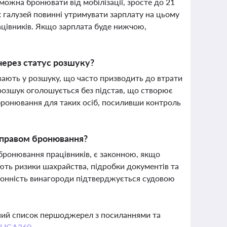
 можна бронювати від мобілізації, зросте до 21
х галузей повинні утримувати зарплату на цьому
рацівників. Якщо зарплата буде нижчою,
через статус розшуку?
вають у розшуку, що часто призводить до втрати
о розшук оголошується без підстав, що створює
бронювання для таких осіб, посиливши контроль
з правом бронювання?
 бронювання працівників, є законною, якщо
ують ризики шахрайства, підробки документів та
Законність винагороди підтверджується судовою
вний список першоджерел з посиланнями та
 LIGA360.