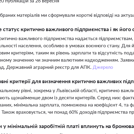
20 публікацій за 26 вересня
ібраних матеріалів ми сформували короткі відповіді на актуал
 статус критично важливого підприємства і як його
ритично важливого підприємства надається підприємствам, 
льності населення, особливо в умовах воєнного стану. Для 
овим критеріям, таким як рівень зарплати та відсутність под
чному значенню чи значним валютним надходженням. Заявки 
ад, Державний аграрний реєстр для АПК.
Джерело
овні критерії для визначення критично важливих підп
нальному рівні, зокрема у Львівській області, критично важ
ають щонайменше двом із десяти критеріїв. Серед них: факти
ваних, мінімальна зарплата, помножена на коефіцієнт 4, та 
 Також враховується, чи понад 60% доходів підприємства п
и у мінімальній заробітній платі вплинуть на бронюва