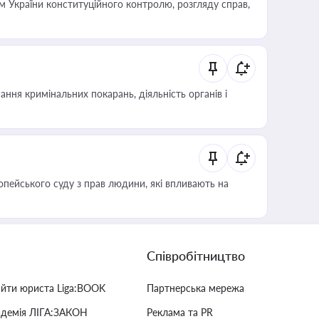
 України конституційного контролю, розгляду справ,
ння кримінальних покарань, діяльність органів і
опейського суду з прав людини, які впливають на
Співробітництво
айти юриста Liga:BOOK
Партнерська мережа
адемія ЛІГА:ЗАКОН
Реклама та PR