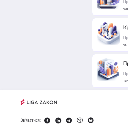
Пр
ух
К
Пр
ус
П
Пр
тл
Зв'язатися: