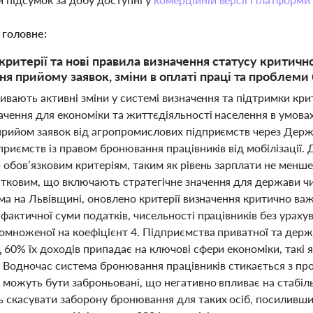
 головне:
критерії та нові правила визначення статусу критичн
ня прийому заявок, зміни в оплаті праці та проблеми
тривають активні зміни у системі визначення та підтримки к
ачення для економіки та життєдіяльності населення в умовах
прийом заявок від агропромислових підприємств через Дер
приємств із правом бронювання працівників від мобілізації
 обов’язковим критеріям, таким як рівень зарплати не менше 
тковим, що включають стратегічне значення для держави чи
ема на Львівщині, оновлено критерії визначення критично в
фактичної суми податків, чисельності працівників без ураху
помноженої на коефіцієнт 4. Підприємства приватної та дер
60% їх доходів припадає на ключові сфери економіки, такі я
. Водночас система бронювання працівників стикається з пр
 можуть бути заброньовані, що негативно впливає на стабіл
 скасувати заборону бронювання для таких осіб, посиливш