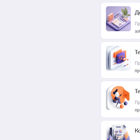
Д
Пр
зо
T
Пр
пр
T
Пр
пр
К