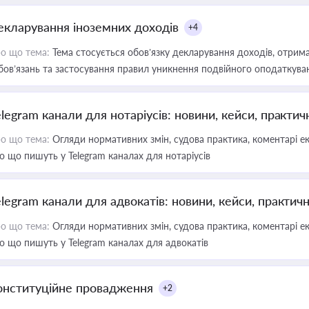
екларування іноземних доходів
+4
о що тема:
Тема стосується обов’язку декларування доходів, отрим
бов’язань та застосування правил уникнення подвійного оподаткува
elegram канали для нотаріусів: новини, кейси, практич
о що тема:
Огляди нормативних змін, судова практика, коментарі екс
о що пишуть у Telegram каналах для нотаріусів
elegram канали для адвокатів: новини, кейси, практич
о що тема:
Огляди нормативних змін, судова практика, коментарі екс
о що пишуть у Telegram каналах для адвокатів
онституційне провадження
+2