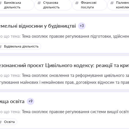
Банківська
Страхова
Фінансові
Паливн
діяльність
діяльність
послуги
компле
емельні відносини у будівництві
+3
о що тема:
Тема охоплює правове регулювання підготовки, здійсненн
Будівельна діяльність
езонансний проєкт Цивільного кодексу: реакції та кр
о що тема:
Тема охоплює оновлення та реформування цивільного за
гулювання майнових і немайнових прав, договірних відносин та прав
ища освіта
+9
о що тема:
Тема охоплює правове регулювання системи вищої освіти, о
Освіта