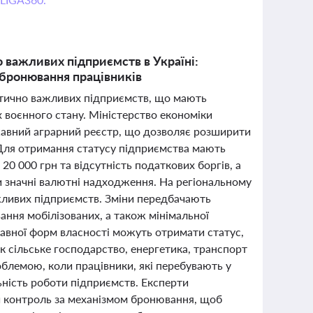
о важливих підприємств в Україні:
 бронювання працівників
ритично важливих підприємств, що мають
 воєнного стану. Міністерство економіки
жавний аграрний реєстр, що дозволяє розширити
. Для отримання статусу підприємства мають
20 000 грн та відсутність податкових боргів, а
 значні валютні надходження. На регіональному
ажливих підприємств. Зміни передбачають
вання мобілізованих, а також мінімальної
жавної форм власності можуть отримати статус,
к сільське господарство, енергетика, транспорт
облемою, коли працівники, які перебувають у
ьність роботи підприємств. Експерти
и контроль за механізмом бронювання, щоб