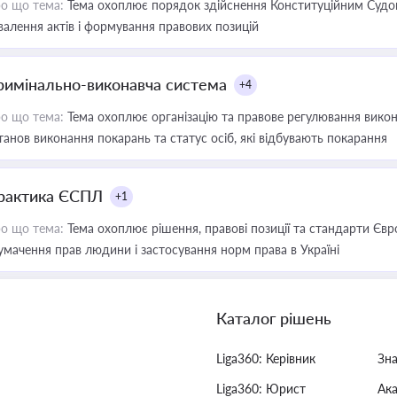
о що тема:
Тема охоплює порядок здійснення Конституційним Судом
валення актів і формування правових позицій
римінально-виконавча система
+4
о що тема:
Тема охоплює організацію та правове регулювання викона
танов виконання покарань та статус осіб, які відбувають покарання
рактика ЄСПЛ
+1
о що тема:
Тема охоплює рішення, правові позиції та стандарти Євр
умачення прав людини і застосування норм права в Україні
Каталог рішень
Liga360: Керівник
Зн
Liga360: Юрист
Ак