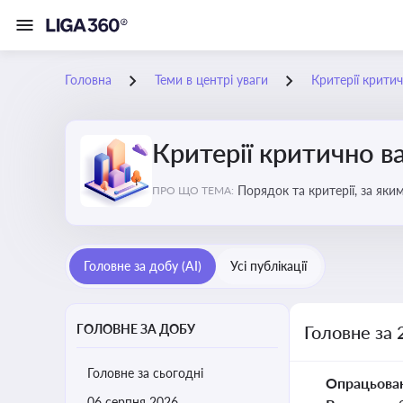
Головна
Теми в центрі уваги
Критерії крити
Критерії критично 
Порядок та критерії, за як
ПРО ЩО ТЕМА:
Головне за добу (AI)
Усі публікації
ГОЛОВНЕ ЗА ДОБУ
Головне за 
Головне за сьогодні
Опрацьова
06 серпня 2026