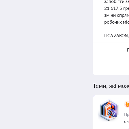
запобігти з
21 617,5 гр
зміни спрям
робочих міс
LIGA ZAKON
Теми, які мож
Пр
он