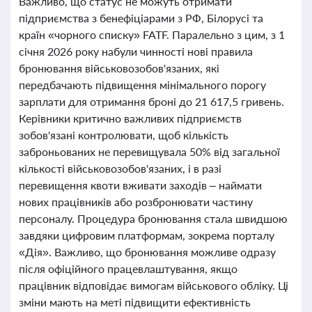
Важливо, що статус не можуть отримати
підприємства з бенефіціарами з РФ, Білорусі та
країн «чорного списку» FATF. Паралельно з цим, з 1
січня 2026 року набули чинності нові правила
бронювання військовозобов'язаних, які
передбачають підвищення мінімального порогу
зарплати для отримання броні до 21 617,5 гривень.
Керівники критично важливих підприємств
зобов'язані контролювати, щоб кількість
заброньованих не перевищувала 50% від загальної
кількості військовозобов'язаних, і в разі
перевищення квоти вживати заходів – наймати
нових працівників або розбронювати частину
персоналу. Процедура бронювання стала швидшою
завдяки цифровим платформам, зокрема порталу
«Дія». Важливо, що бронювання можливе одразу
після офіційного працевлаштування, якщо
працівник відповідає вимогам військового обліку. Ці
зміни мають на меті підвищити ефективність