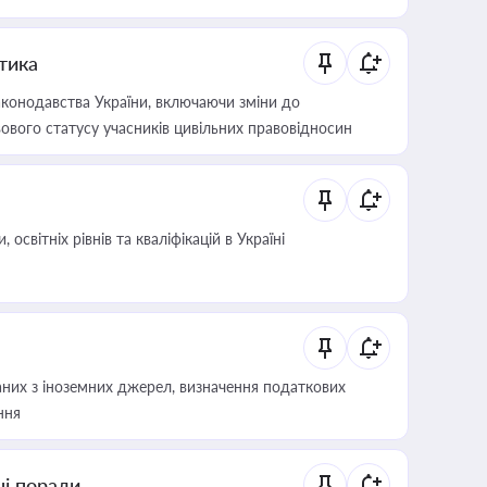
итика
конодавства України, включаючи зміни до
ового статусу учасників цивільних правовідносин
світніх рівнів та кваліфікацій в Україні
аних з іноземних джерел, визначення податкових
ння
ні поради