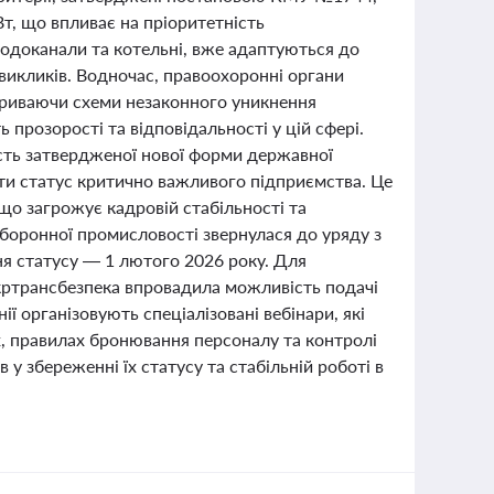
т, що впливає на пріоритетність
водоканали та котельні, вже адаптуються до
викликів. Водночас, правоохоронні органи
криваючи схеми незаконного уникнення
 прозорості та відповідальності у цій сфері.
сть затвердженої нової форми державної
ити статус критично важливого підприємства. Це
о загрожує кадровій стабільності та
боронної промисловості звернулася до уряду з
я статусу — 1 лютого 2026 року. Для
кртрансбезпека впровадила можливість подачі
ї організовують спеціалізовані вебінари, які
, правилах бронювання персоналу та контролі
у збереженні їх статусу та стабільній роботі в