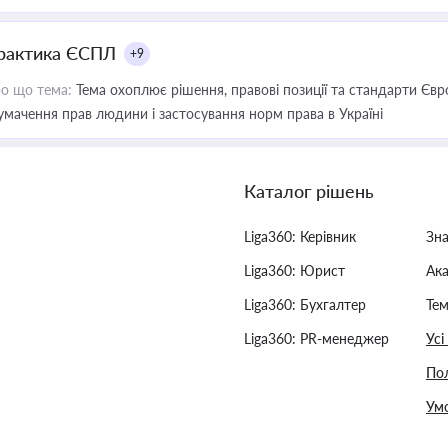
рактика ЄСПЛ
+9
о що тема:
Тема охоплює рішення, правові позиції та стандарти Євр
умачення прав людини і застосування норм права в Україні
Каталог рішень
Liga360: Керівник
Зн
Liga360: Юрист
Ак
Liga360: Бухгалтер
Тем
Liga360: PR-менеджер
Усі
Пол
Умо