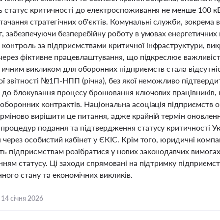
ь статус критичності до електроспоживання не менше 100 кВ
ачання стратегічних об'єктів. Комунальні служби, зокрема 
г, забезпечуючи безперебійну роботу в умовах енергетичних 
контроль за підприємствами критичної інфраструктури, ви
 через фіктивне працевлаштування, що підкреслює важливість
тичним викликом для оборонних підприємств стала відсутні
ої звітності №1П-НПП (річна), без якої неможливо підтверд
 до блокування процесу бронювання ключових працівників, щ
оборонних контрактів. Національна асоціація підприємств о
рміново вирішити це питання, адже крайній термін оновленн
процедур подання та підтвердження статусу критичності У
 через особистий кабінет у ЄКІС. Крім того, юридичні компані
ь підприємствам розібратися у нових законодавчих вимогах
ням статусу. Ці заходи спрямовані на підтримку підприємств 
ного стану та економічних викликів.
,
14 січня 2026