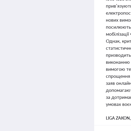
прив’язуют
електропост
нових вимо
посилюють 
мобілізації
Однак, кри
статистичн
призводить
виконанню 
вимогою те
спрощення 
заяв онлайн
допомагают
за дотриман
умовах воєн
LIGA ZAKON