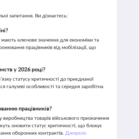
ьні запитання. Ви дізнаєтесь:
ні?
і мають ключове значення для економіки та
ронювання працівників від мобілізації, що
мств у 2026 році?
язку статусу критичності до приєднаної
я галузеві особливості та середня заробітна
ванню працівників?
 виробництва товарів військового призначення
жуть оновити статус критичності, що блокує
нання оборонних контрактів.
Джерело