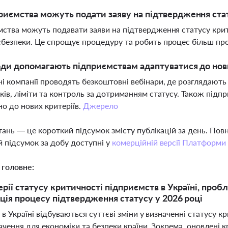
риємства можуть подати заяву на підтвердження ста
ства можуть подавати заяви на підтвердження статусу крити
безпеки. Це спрощує процедуру та робить процес більш пр
оди допомагають підприємствам адаптуватися до нов
 компанії проводять безкоштовні вебінари, де розглядають 
ків, ліміти та контроль за дотриманням статусу. Також пі
но до нових критеріїв.
Джерело
тань — це короткий підсумок змісту публікацій за день. По
 підсумок за добу доступні у
комерційній версії Платформи
 головне:
ерії статусу критичності підприємств в Україні, про
ція процесу підтвердження статусу у 2026 році
 в Україні відбуваються суттєві зміни у визначенні статусу
ачення для економіки та безпеки країни. Зокрема, оновлені