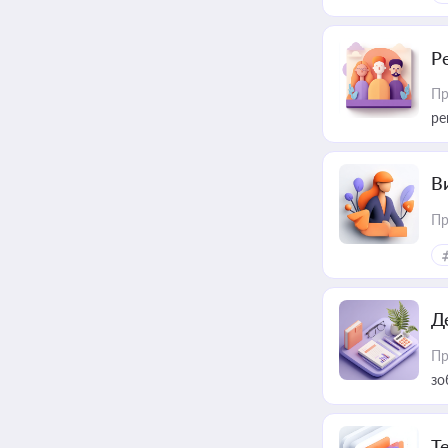
Р
Пр
ре
В
Пр
Д
Пр
зо
T