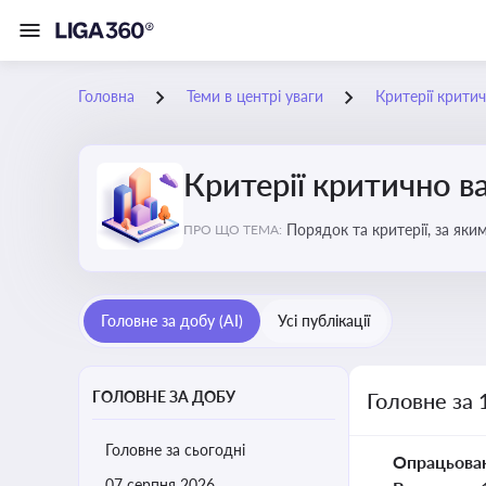
Головна
Теми в центрі уваги
Критерії крити
Критерії критично 
Порядок та критерії, за як
ПРО ЩО ТЕМА:
Головне за добу (AI)
Усі публікації
ГОЛОВНЕ ЗА ДОБУ
Головне за 
Головне за сьогодні
Опрацьова
07 серпня 2026