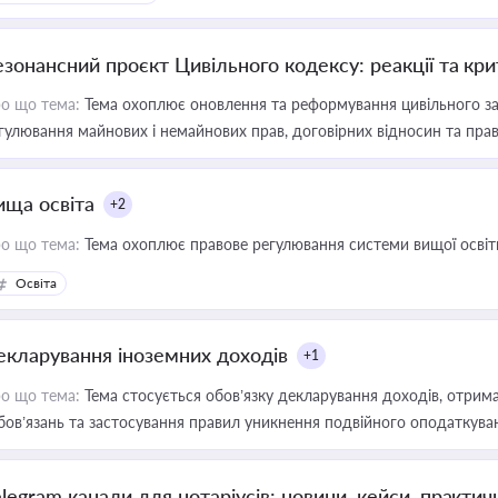
езонансний проєкт Цивільного кодексу: реакції та кр
о що тема:
Тема охоплює оновлення та реформування цивільного за
гулювання майнових і немайнових прав, договірних відносин та прав
ища освіта
+2
о що тема:
Тема охоплює правове регулювання системи вищої освіти, о
Освіта
екларування іноземних доходів
+1
о що тема:
Тема стосується обов’язку декларування доходів, отрим
бов’язань та застосування правил уникнення подвійного оподаткува
elegram канали для нотаріусів: новини, кейси, практич