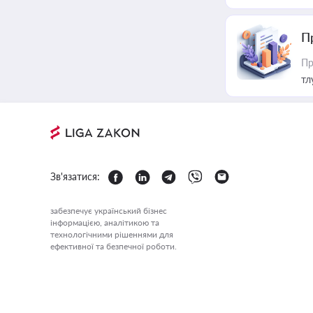
П
Пр
тл
Зв'язатися:
забезпечує український бізнес
інформацією, аналітикою та
технологічними рішеннями для
ефективної та безпечної роботи.