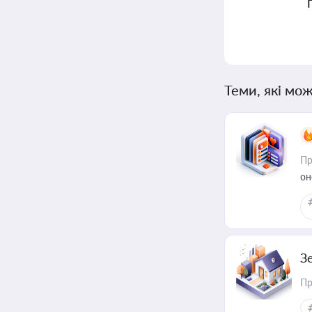
Теми, які мож
Пр
он
З
Пр