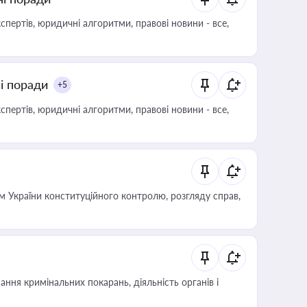
пертів, юридичні алгоритми, правові новини - все,
ні поради
+5
пертів, юридичні алгоритми, правові новини - все,
 України конституційного контролю, розгляду справ,
ння кримінальних покарань, діяльність органів і