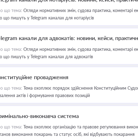
о що тема:
Огляди нормативних змін, судова практика, коментарі екс
о що пишуть у Telegram каналах для нотаріусів
elegram канали для адвокатів: новини, кейси, практич
о що тема:
Огляди нормативних змін, судова практика, коментарі екс
о що пишуть у Telegram каналах для адвокатів
онституційне провадження
о що тема:
Тема охоплює порядок здійснення Конституційним Судом
валення актів і формування правових позицій
римінально-виконавча система
о що тема:
Тема охоплює організацію та правове регулювання викона
танов виконання покарань та статус осіб, які відбувають покарання