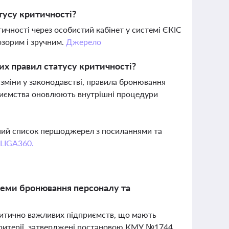
тусу критичності?
чності через особистий кабінет у системі ЄКІС
озорим і зручним.
Джерело
их правил статусу критичності?
зміни у законодавстві, правила бронювання
дприємства оновлюють внутрішні процедури
вний список першоджерел з посиланнями та
 LIGA360.
блеми бронювання персоналу та
 критично важливих підприємств, що мають
 критерії, затверджені постановою КМУ №1744,