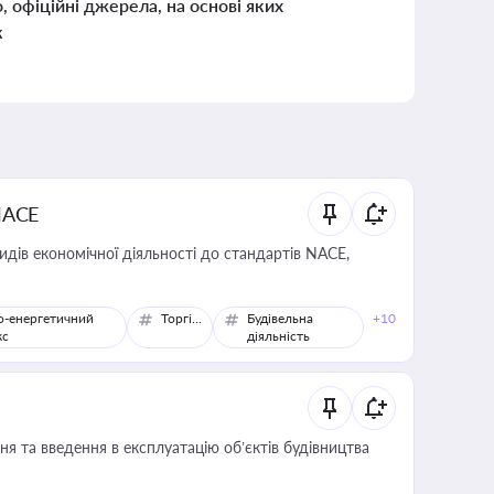
о, офіційні джерела, на основі яких
к
NACE
идів економічної діяльності до стандартів NACE,
о-енергетичний
Торгівля
Будівельна
+10
кс
діяльність
я та введення в експлуатацію об’єктів будівництва