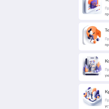
Пр
пр
T
Пр
пр
К
Пр
ух
К
Пр
ус