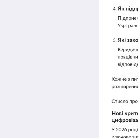
Як підп
Підприєм
Укртранс
Які зах
Юридичні
працівни
відповід
Кожне з пи
розширений
Стисло про
Нові крит
цифровіза
У 2026 році
ключове зн