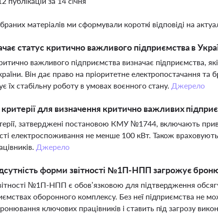
12 публікацій за 14 січня
ібраних матеріалів ми сформували короткі відповіді на актуал
чає статус критично важливого підприємства в Украї
ритично важливого підприємства визначає підприємства, як
країни. Він дає право на пріоритетне електропостачання та б
ує їх стабільну роботу в умовах воєнного стану.
Джерело
і критерії для визначення критично важливих підприє
терії, затверджені постановою КМУ №1744, включають прив’
ті електроспоживання не менше 100 кВт. Також враховуютьс
ацівників.
Джерело
дсутність форми звітності №1П-НПП загрожує броню
ітності №1П-НПП є обов’язковою для підтвердження обсягу
иємствах оборонного комплексу. Без неї підприємства не мо
ронювання ключових працівників і ставить під загрозу вико