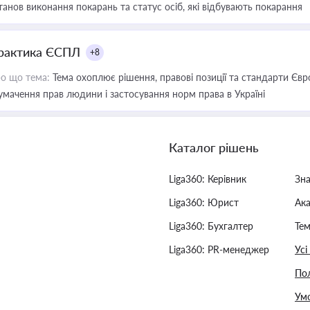
танов виконання покарань та статус осіб, які відбувають покарання
рактика ЄСПЛ
+8
о що тема:
Тема охоплює рішення, правові позиції та стандарти Євр
умачення прав людини і застосування норм права в Україні
Каталог рішень
Liga360: Керівник
Зн
Liga360: Юрист
Ак
Liga360: Бухгалтер
Тем
Liga360: PR-менеджер
Усі
Пол
Умо