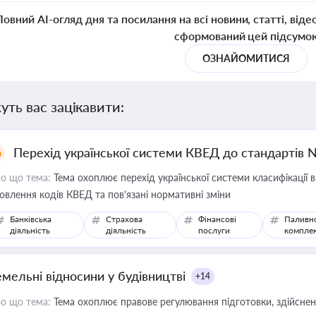
Повний AI-огляд дня та посилання на всі новини, статті, віде
сформований цей підсумо
ОЗНАЙОМИТИСЯ
уть вас зацікавити:
Перехід української системи КВЕД до стандартів 
о що тема:
Тема охоплює перехід української системи класифікації в
овлення кодів КВЕД та пов'язані нормативні зміни
Банківська
Страхова
Фінансові
Паливн
діяльність
діяльність
послуги
компле
емельні відносини у будівництві
+14
о що тема:
Тема охоплює правове регулювання підготовки, здійсненн