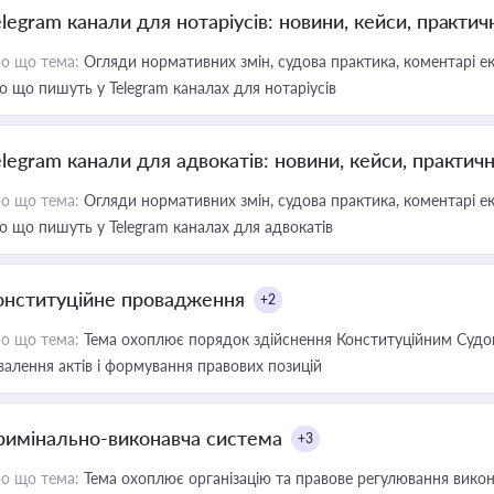
elegram канали для нотаріусів: новини, кейси, практич
о що тема:
Огляди нормативних змін, судова практика, коментарі екс
о що пишуть у Telegram каналах для нотаріусів
elegram канали для адвокатів: новини, кейси, практич
о що тема:
Огляди нормативних змін, судова практика, коментарі екс
о що пишуть у Telegram каналах для адвокатів
онституційне провадження
+2
о що тема:
Тема охоплює порядок здійснення Конституційним Судом
валення актів і формування правових позицій
римінально-виконавча система
+3
о що тема:
Тема охоплює організацію та правове регулювання викона