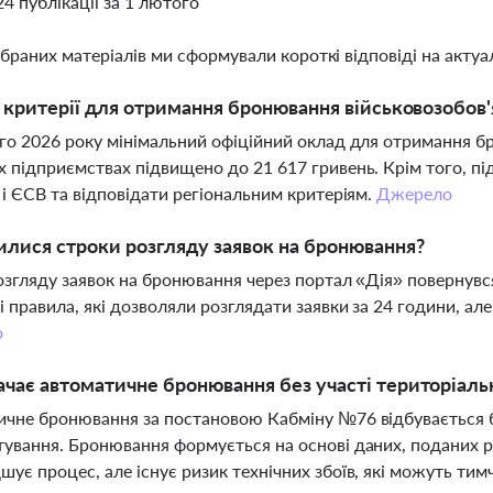
24 публікації за 1 лютого
ібраних матеріалів ми сформували короткі відповіді на актуал
і критерії для отримання бронювання військовозобов'
го 2026 року мінімальний офіційний оклад для отримання б
 підприємствах підвищено до 21 617 гривень. Крім того, під
 і ЄСВ та відповідати регіональним критеріям.
Джерело
илися строки розгляду заявок на бронювання?
озгляду заявок на бронювання через портал «Дія» повернувс
 правила, які дозволяли розглядати заявки за 24 години, але
о
чає автоматичне бронювання без участі територіаль
чне бронювання за постановою Кабміну №76 відбувається бе
ування. Бронювання формується на основі даних, поданих р
ує процес, але існує ризик технічних збоїв, які можуть т