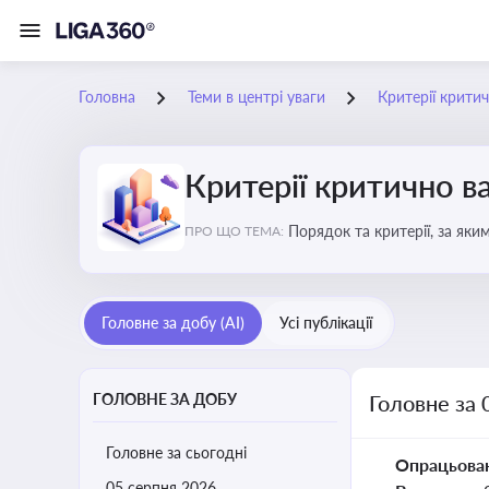
Головна
Теми в центрі уваги
Критерії крити
Критерії критично 
Порядок та критерії, за як
ПРО ЩО ТЕМА:
Головне за добу (AI)
Усі публікації
ГОЛОВНЕ ЗА ДОБУ
Головне за 
Головне за сьогодні
Опрацьова
05 серпня 2026