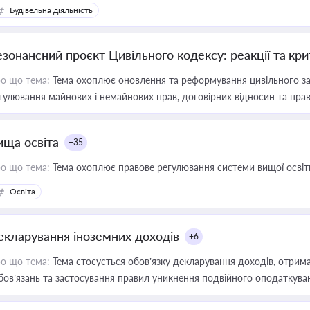
Будівельна діяльність
езонансний проєкт Цивільного кодексу: реакції та кр
о що тема:
Тема охоплює оновлення та реформування цивільного за
гулювання майнових і немайнових прав, договірних відносин та прав
ища освіта
+35
о що тема:
Тема охоплює правове регулювання системи вищої освіти, о
Освіта
екларування іноземних доходів
+6
о що тема:
Тема стосується обов’язку декларування доходів, отрим
бов’язань та застосування правил уникнення подвійного оподаткува