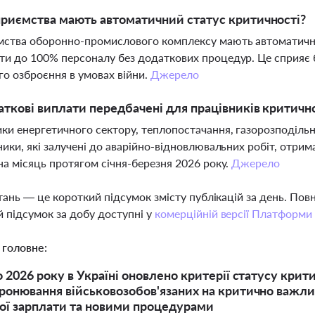
приємства мають автоматичний статус критичності?
ства оборонно-промислового комплексу мають автоматични
и до 100% персоналу без додаткових процедур. Це сприяє
о озброєння в умовах війни.
Джерело
аткові виплати передбачені для працівників критич
ки енергетичного сектору, теплопостачання, газорозподіль
ники, які залучені до аварійно-відновлювальних робіт, отрим
на місяць протягом січня-березня 2026 року.
Джерело
тань — це короткий підсумок змісту публікацій за день. По
 підсумок за добу доступні у
комерційній версії Платформи
 головне:
о 2026 року в Україні оновлено критерії статусу крит
ронювання військовозобов'язаних на критично важл
ої зарплати та новими процедурами