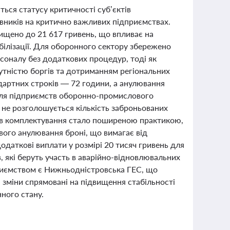
ться статусу критичності суб’єктів
вників на критично важливих підприємствах.
ищено до 21 617 гривень, що впливає на
обілізації. Для оборонного сектору збережено
соналу без додаткових процедур, тоді як
сутністю боргів та дотриманням регіональних
дартних строків — 72 години, а анулювання
 для підприємств оборонно-промислового
 не розголошується кількість заброньованих
рів комплектування стало поширеною практикою,
ового анулювання броні, що вимагає від
одаткові виплати у розмірі 20 тисяч гривень для
, які беруть участь в аварійно-відновлювальних
риємством є Нижньодністровська ГЕС, що
 зміни спрямовані на підвищення стабільності
нного стану.