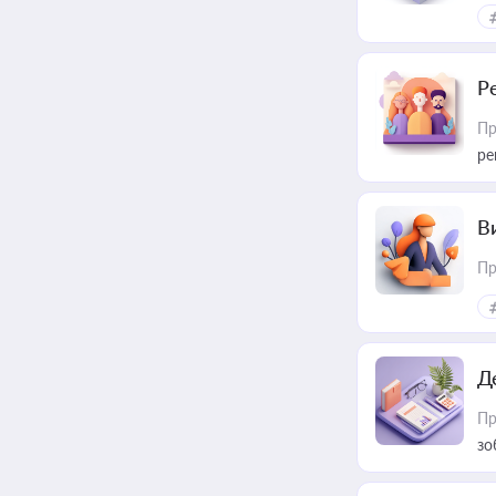
Р
Пр
ре
В
Пр
Д
Пр
зо