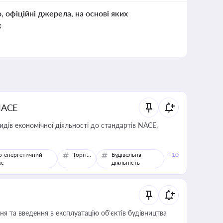
о, офіційні джерела, на основі яких
к
NACE
идів економічної діяльності до стандартів NACE,
о-енергетичний
Торгівля
Будівельна
+10
кс
діяльність
я та введення в експлуатацію об’єктів будівництва