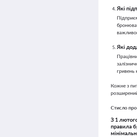
Які під
Підприєм
бронюват
важливог
Які дод
Працівни
залізнич
гривень 
Кожне з пи
розширений
Стисло про
З 1 лютог
правила б
мінімальн