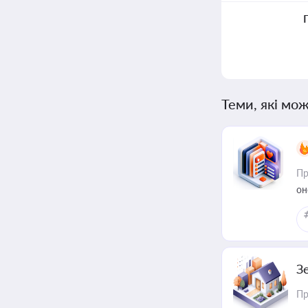
Теми, які мож
Пр
он
З
Пр