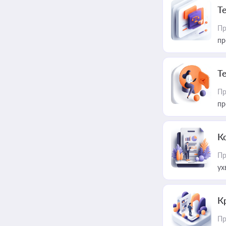
T
Пр
пр
T
Пр
пр
К
Пр
ух
К
Пр