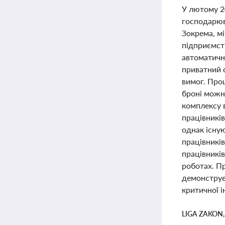
У лютому 20
господарюв
Зокрема, м
підприємств
автоматичн
приватний 
вимог. Про
броні можн
комплексу 
працівникі
однак існую
працівників
працівників
роботах. П
демонструє 
критичної і
LIGA ZAKON