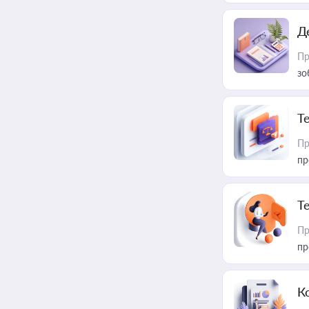
Д
Пр
зо
T
Пр
пр
T
Пр
пр
К