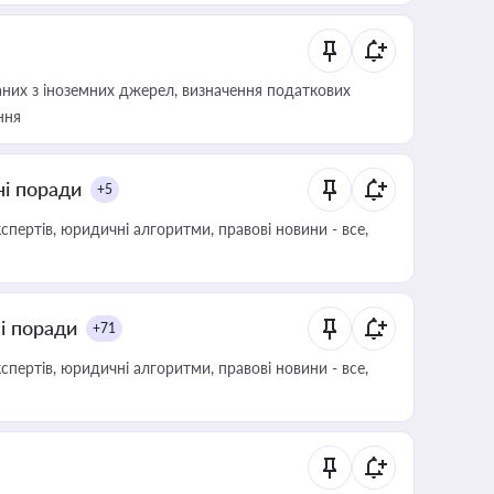
аних з іноземних джерел, визначення податкових
ння
ні поради
+5
пертів, юридичні алгоритми, правові новини - все,
ні поради
+71
пертів, юридичні алгоритми, правові новини - все,