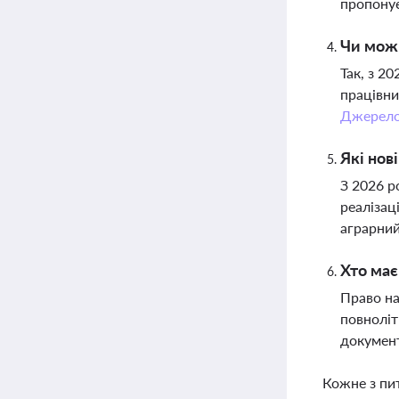
пропонує
Чи можн
Так, з 2
працівни
Джерел
Які нов
З 2026 р
реалізац
аграрний
Хто має
Право на
повноліт
документ
Кожне з пи