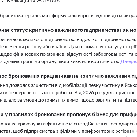
17 публікацій за 25 лютого
ібраних матеріалів ми сформували короткі відповіді на актуал
чає статус критично важливого підприємства і як й
ритично важливого підприємства надається підприємствам, 
езпечення регіону або країни. Для отримання статусу потрі
щодо фінансових показників, відсутності заборгованості та с
ої адміністрації чи органу, який визначає критичність.
Джере
ює бронювання працівників на критично важливих п
ня дозволяє захистити від мобілізації певну частину військ
ити безперервність його роботи. Від 2026 року для прифро
ків, але за умови дотримання вимог щодо зарплати та підт
ни у правилах бронювання пропонує бізнес для прифр
ропонує враховувати фактичне місце здійснення господарськ
ства, щоб підприємства з філіями у прифронтових регіонах