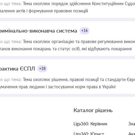
о що тема:
Тема охоплює порядок здійснення Конституційним Судом
валення актів і формування правових позицій
римінально-виконавча система
+16
о що тема:
Тема охоплює організацію та правове регулювання викона
танов виконання покарань та статус осіб, які відбувають покарання
рактика ЄСПЛ
+18
о що тема:
Тема охоплює рішення, правові позиції та стандарти Євр
умачення прав людини і застосування норм права в Україні
Каталог рішень
Liga360: Керівник
Зн
Liga360: Юрист
Ак