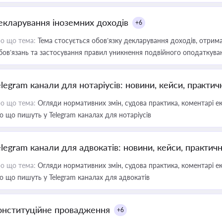
екларування іноземних доходів
+6
о що тема:
Тема стосується обов’язку декларування доходів, отрим
бов’язань та застосування правил уникнення подвійного оподаткува
elegram канали для нотаріусів: новини, кейси, практич
о що тема:
Огляди нормативних змін, судова практика, коментарі екс
о що пишуть у Telegram каналах для нотаріусів
elegram канали для адвокатів: новини, кейси, практич
о що тема:
Огляди нормативних змін, судова практика, коментарі екс
о що пишуть у Telegram каналах для адвокатів
онституційне провадження
+6