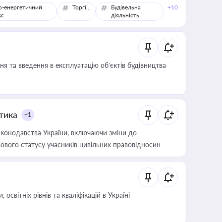
о-енергетичний
Торгівля
Будівельна
+10
кс
діяльність
я та введення в експлуатацію об’єктів будівництва
итика
+1
конодавства України, включаючи зміни до
ового статусу учасників цивільних правовідносин
світніх рівнів та кваліфікацій в Україні