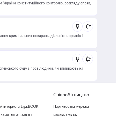
 України конституційного контролю, розгляду справ,
ння кримінальних покарань, діяльність органів і
опейського суду з прав людини, які впливають на
Співробітництво
айти юриста Liga:BOOK
Партнерська мережа
адемія ЛІГА:ЗАКОН
Реклама та PR