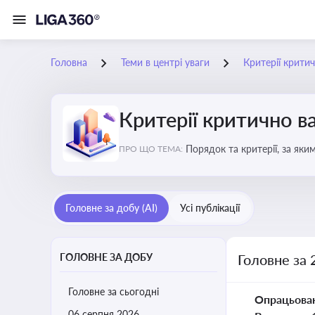
Головна
Теми в центрі уваги
Критерії крити
Критерії критично 
Порядок та критерії, за як
ПРО ЩО ТЕМА:
Головне за добу (AI)
Усі публікації
ГОЛОВНЕ ЗА ДОБУ
Головне за 
Головне за сьогодні
Опрацьова
06 серпня 2026