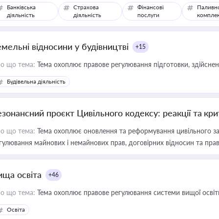
Банківська
Страхова
Фінансові
Паливн
діяльність
діяльність
послуги
компле
емельні відносини у будівництві
+15
о що тема:
Тема охоплює правове регулювання підготовки, здійсненн
Будівельна діяльність
езонансний проєкт Цивільного кодексу: реакції та кр
о що тема:
Тема охоплює оновлення та реформування цивільного за
гулювання майнових і немайнових прав, договірних відносин та прав
ища освіта
+46
о що тема:
Тема охоплює правове регулювання системи вищої освіти, о
Освіта