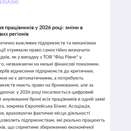
 LIGA360.
 працівників у 2026 році: зміни в
вих регіонів
 критично важливих підприємств та механізмах
рації отримали право самостійно визначати
ків, як у випадку з ТОВ "Фіш Рівне" у
о, незважаючи на низькі фінансові показники.
еріїв віднесення підприємств до критичних.
ння не є автоматичними, а потребують
иємств мають право на бронювання, але за
одночас у 2026 році посилюється цифровий
 анулювання броні всіх працівників в одній заяві
а, зокрема Європейська Бізнес Асоціація,
я, враховуючи фактичне місце діяльності
 дозволить підприємствам, які реально працюють
иків, що сприятиме збереженню економічної