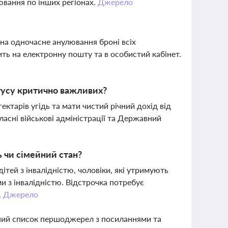
ювання по інших регіонах.
Джерело
 на одночасне анулювання броні всіх
ть на електронну пошту та в особистий кабінет.
атусу критично важливих?
ктарів угідь та мати чистий річний дохід від
ласні військові адміністрації та Державний
ть чи сімейний стан?
ітей з інвалідністю, чоловіки, які утримують
ми з інвалідністю. Відстрочка потребує
.
Джерело
вний список першоджерел з посиланнями та