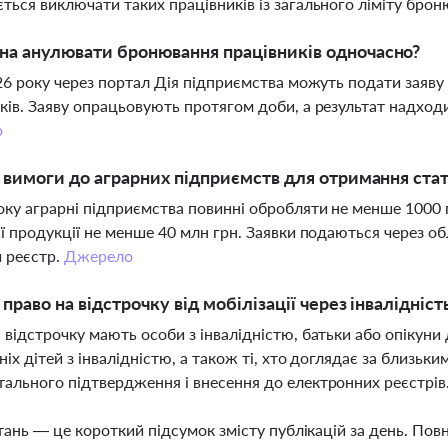
ться виключати таких працівників із загального ліміту брон
а анулювати бронювання працівників одночасно?
026 року через портал Дія підприємства можуть подати заяву
ків. Заяву опрацьовують протягом доби, а результат надходи
о
і вимоги до аграрних підприємств для отримання ст
оку аграрні підприємства повинні обробляти не менше 1000 ге
ії продукції не менше 40 млн грн. Заявки подаються через об
 реєстр.
Джерело
 право на відстрочку від мобілізації через інвалідніс
 відстрочку мають особи з інвалідністю, батьки або опікуни д
ніх дітей з інвалідністю, а також ті, хто доглядає за близьки
ального підтвердження і внесення до електронних реєстрів
тань — це короткий підсумок змісту публікацій за день. По