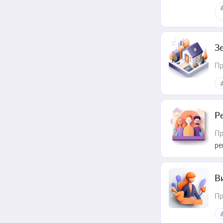
З
Пр
Р
Пр
ре
В
Пр