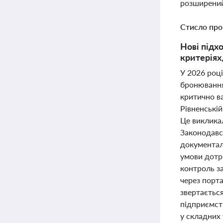
розширений
Стисло про
Нові підх
критеріях
У 2026 році
бронювання 
критично ва
Рівненській
Це викликал
Законодавс
документал
умови дотр
контроль за
через порта
звертаєтьс
підприємст
у складних