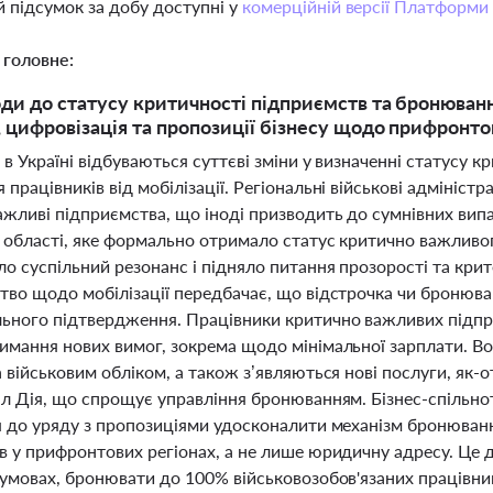
 підсумок за добу доступні у
комерційній версії Платформи
 головне:
оди до статусу критичності підприємств та бронювання
, цифровізація та пропозиції бізнесу щодо прифронто
 в Україні відбуваються суттєві зміни у визначенні статусу
працівників від мобілізації. Регіональні військові адмініст
жливі підприємства, що іноді призводить до сумнівних випад
 області, яке формально отримало статус критично важливог
о суспільний резонанс і підняло питання прозорості та крит
тво щодо мобілізації передбачає, що відстрочка чи бронюва
ьного підтвердження. Працівники критично важливих підпр
имання нових вимог, зокрема щодо мінімальної зарплати. В
 військовим обліком, а також з’являються нові послуги, як-от
л Дія, що спрощує управління бронюванням. Бізнес-спільнот
я до уряду з пропозиціями удосконалити механізм бронюванн
в у прифронтових регіонах, а не лише юридичну адресу. Це
 умовах, бронювати до 100% військовозобов'язаних працівн