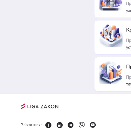
Пр
ух
К
Пр
ус
П
Пр
тл
Зв'язатися: