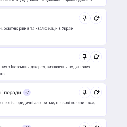
світніх рівнів та кваліфікацій в Україні
аних з іноземних джерел, визначення податкових
ння
ні поради
+7
пертів, юридичні алгоритми, правові новини - все,