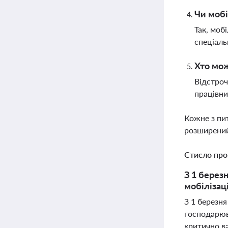
Чи мобі
Так, моб
спеціаль
Хто мож
Відстроч
працівни
Кожне з пи
розширений
Стисло про
З 1 берез
мобілізац
З 1 березня
господарюва
критично ва