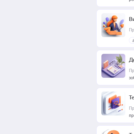
В
Пр
Д
Пр
зо
T
Пр
пр