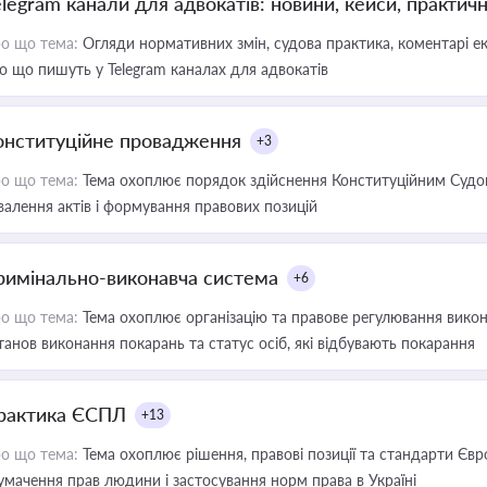
elegram канали для адвокатів: новини, кейси, практич
о що тема:
Огляди нормативних змін, судова практика, коментарі екс
о що пишуть у Telegram каналах для адвокатів
онституційне провадження
+3
о що тема:
Тема охоплює порядок здійснення Конституційним Судом
валення актів і формування правових позицій
римінально-виконавча система
+6
о що тема:
Тема охоплює організацію та правове регулювання викона
танов виконання покарань та статус осіб, які відбувають покарання
рактика ЄСПЛ
+13
о що тема:
Тема охоплює рішення, правові позиції та стандарти Євр
умачення прав людини і застосування норм права в Україні