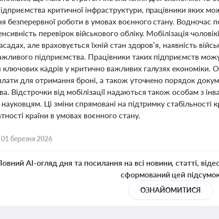
підприємства критичної інфраструктури, працівники яких мо
ня безперервної роботи в умовах воєнного стану. Водночас п
енсивність перевірок військового обліку. Мобілізація чоловікі
асадах, але враховується їхній стан здоров’я, наявність війс
ажливого підприємства. Працівники таких підприємств мож
 ключових кадрів у критично важливих галузях економіки. О
 плати для отримання броні, а також уточнено порядок доку
а. Відстрочки від мобілізації надаються також особам з інв
 науковцям. Ці зміни спрямовані на підтримку стабільності
ності країни в умовах воєнного стану.
,
01 березня 2026
Повний AI-огляд дня та посилання на всі новини, статті, віде
сформований цей підсумо
ОЗНАЙОМИТИСЯ