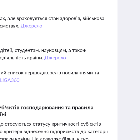
дах, але враховується стан здоров’я, військова
иємствах.
Джерело
 дітей, студентам, науковцям, а також
діяльність країни.
Джерело
вний список першоджерел з посиланнями та
 LIGA360.
суб’єктів господарювання та правила
їні
що стосуються статусу критичності суб’єктів
о критерії віднесення підприємств до категорії
зпеки країни. Це дозволяє більш чітко