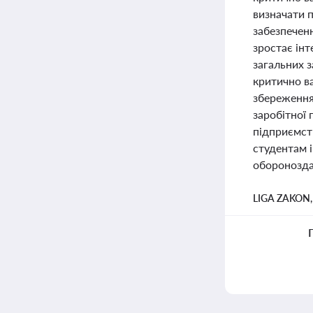
визначати 
забезпечен
зростає інт
загальних з
критично в
збереження
заробітної
підприємств
студентам і
обороноздат
LIGA ZAKON