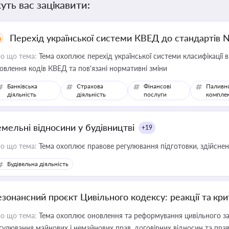
уть вас зацікавити:
Перехід української системи КВЕД до стандартів 
о що тема:
Тема охоплює перехід української системи класифікації в
овлення кодів КВЕД та пов'язані нормативні зміни
Банківська
Страхова
Фінансові
Паливн
діяльність
діяльність
послуги
компле
емельні відносини у будівництві
+19
о що тема:
Тема охоплює правове регулювання підготовки, здійсненн
Будівельна діяльність
езонансний проєкт Цивільного кодексу: реакції та кр
о що тема:
Тема охоплює оновлення та реформування цивільного за
гулювання майнових і немайнових прав, договірних відносин та прав