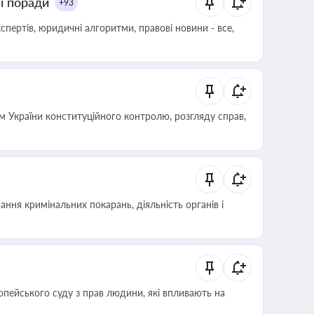
ні поради
+93
пертів, юридичні алгоритми, правові новини - все,
 України конституційного контролю, розгляду справ,
ння кримінальних покарань, діяльність органів і
опейського суду з прав людини, які впливають на