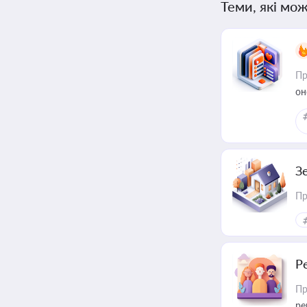
Теми, які мож
Пр
он
З
Пр
Р
Пр
ре