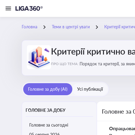
Головна
Теми в центрі уваги
Критерії крити
Критерії критично 
Порядок та критерії, за як
ПРО ЩО ТЕМА:
Головне за добу (AI)
Усі публікації
ГОЛОВНЕ ЗА ДОБУ
Головне за 
Головне за сьогодні
Опрацьова
05 серпня 2026