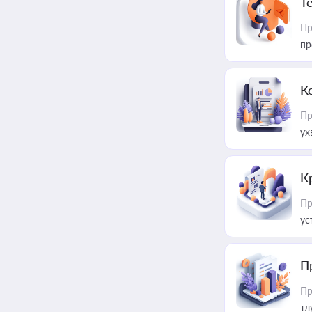
T
Пр
пр
К
Пр
ух
К
Пр
ус
П
Пр
тл