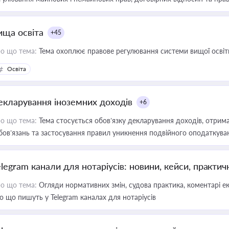
ища освіта
+45
о що тема:
Тема охоплює правове регулювання системи вищої освіти, о
Освіта
екларування іноземних доходів
+6
о що тема:
Тема стосується обов’язку декларування доходів, отрим
бов’язань та застосування правил уникнення подвійного оподаткува
elegram канали для нотаріусів: новини, кейси, практич
о що тема:
Огляди нормативних змін, судова практика, коментарі екс
о що пишуть у Telegram каналах для нотаріусів