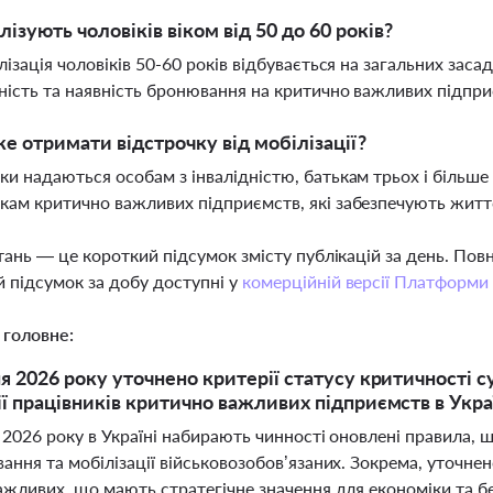
лізують чоловіків віком від 50 до 60 років?
ілізація чоловіків 50-60 років відбувається на загальних заса
ність та наявність бронювання на критично важливих підпр
е отримати відстрочку від мобілізації?
ки надаються особам з інвалідністю, батькам трьох і більше
кам критично важливих підприємств, які забезпечують життє
тань — це короткий підсумок змісту публікацій за день. По
 підсумок за добу доступні у
комерційній версії Платформи
 головне:
ня 2026 року уточнено критерії статусу критичності 
ії працівників критично важливих підприємств в Укра
 2026 року в Україні набирають чинності оновлені правила, 
ння та мобілізації військовозобов’язаних. Зокрема, уточнен
жливих, що мають стратегічне значення для економіки та бе