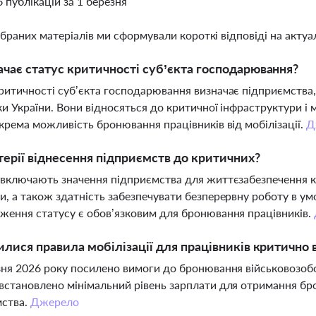
6 публікацій за 1 березня
ібраних матеріалів ми сформували короткі відповіді на актуал
чає статус критичності суб’єкта господарювання?
ритичності суб’єкта господарювання визначає підприємства,
ки України. Вони відносяться до критичної інфраструктури і
окрема можливість бронювання працівників від мобілізації.
Д
терії віднесення підприємств до критичних?
 включають значення підприємства для життєзабезпечення кр
и, а також здатність забезпечувати безперервну роботу в у
ження статусу є обов’язковим для бронювання працівників.
илися правила мобілізації для працівників критично
зня 2026 року посилено вимоги до бронювання військовозобо
встановлено мінімальний рівень зарплати для отримання бр
мства.
Джерело