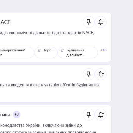
NACE
идів економічної діяльності до стандартів NACE,
о-енергетичний
Торгівля
Будівельна
+10
кс
діяльність
я та введення в експлуатацію об’єктів будівництва
итика
+3
конодавства України, включаючи зміни до
ового статусу учасників цивільних правовідносин