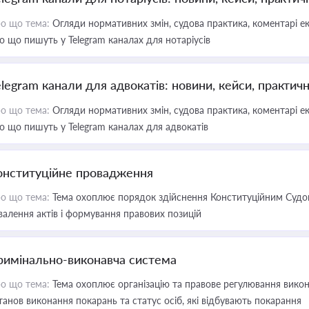
о що тема:
Огляди нормативних змін, судова практика, коментарі екс
о що пишуть у Telegram каналах для нотаріусів
elegram канали для адвокатів: новини, кейси, практич
о що тема:
Огляди нормативних змін, судова практика, коментарі екс
о що пишуть у Telegram каналах для адвокатів
онституційне провадження
о що тема:
Тема охоплює порядок здійснення Конституційним Судом
валення актів і формування правових позицій
римінально-виконавча система
о що тема:
Тема охоплює організацію та правове регулювання викона
танов виконання покарань та статус осіб, які відбувають покарання