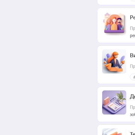
Р
Пр
ре
В
Пр
Д
Пр
зо
T