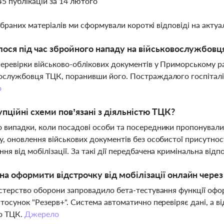
45 публікацій за 14 лютого
ібраних матеріалів ми сформували короткі відповіді на актуал
ося під час збройного нападу на військовослужбовц
перевірки військово-облікових документів у Приморському р
ослужбовця ТЦК, поранивши його. Постраждалого госпіталізув
о
упційні схеми пов’язані з діяльністю ТЦК?
 випадки, коли посадові особи та посередники пропонувал
у, оновлення військових документів без особистої присутно
ня від мобілізації. За такі дії передбачена кримінальна відп
а оформити відстрочку від мобілізації онлайн через
істерство оборони запровадило бета-тестування функції офо
стосунок "Резерв+". Система автоматично перевіряє дані, а в
до ТЦК.
Джерело