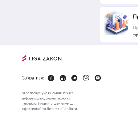
П
Пр
тл
Зв'язатися:
забезпечує український бізнес
інформацією, аналітикою та
технологічними рішеннями для
ефективної та безпечної роботи.