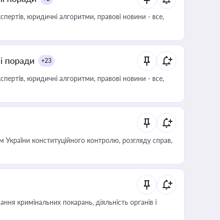
пертів, юридичні алгоритми, правові новини - все,
ні поради
+23
пертів, юридичні алгоритми, правові новини - все,
 України конституційного контролю, розгляду справ,
ння кримінальних покарань, діяльність органів і