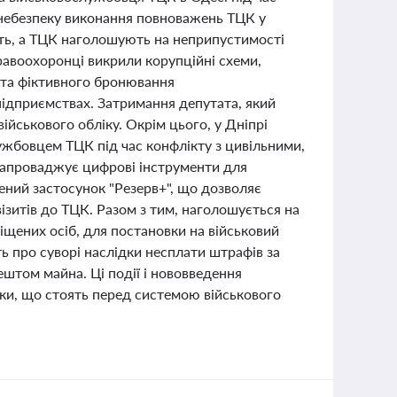
і небезпеку виконання повноважень ТЦК у
ть, а ТЦК наголошують на неприпустимості
равоохоронці викрили корупційні схеми,
 та фіктивного бронювання
підприємствах. Затримання депутата, який
військового обліку. Окрім цього, у Дніпрі
ужбовцем ТЦК під час конфлікту з цивільними,
запроваджує цифрові інструменти для
ений застосунок "Резерв+", що дозволяє
ізитів до ТЦК. Разом з тим, наголошується на
іщених осіб, для постановки на військовий
ть про суворі наслідки несплати штрафів за
штом майна. Ці події і нововведення
ики, що стоять перед системою військового