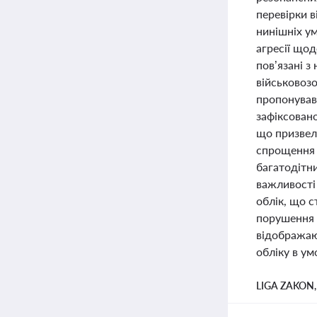
перевірки 
нинішніх у
агресії що
пов’язані 
військовоз
пропонував 
зафіксован
що призвел
спрощення 
багатодітни
важливості
облік, що с
порушення 
відображаю
обліку в ум
LIGA ZAKON