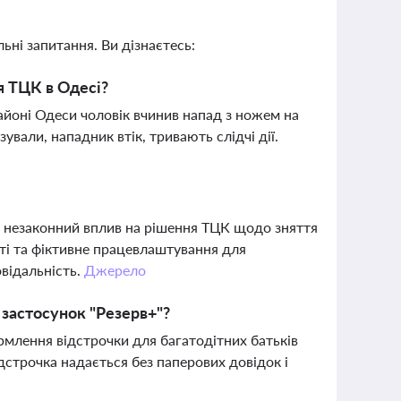
ьні запитання. Ви дізнаєтесь:
я ТЦК в Одесі?
айоні Одеси чоловік вчинив напад з ножем на
али, нападник втік, тривають слідчі дії.
и незаконний вплив на рішення ТЦК щодо зняття
сті та фіктивне працевлаштування для
овідальність.
Джерело
 застосунок "Резерв+"?
рмлення відстрочки для багатодітних батьків
ідстрочка надається без паперових довідок і