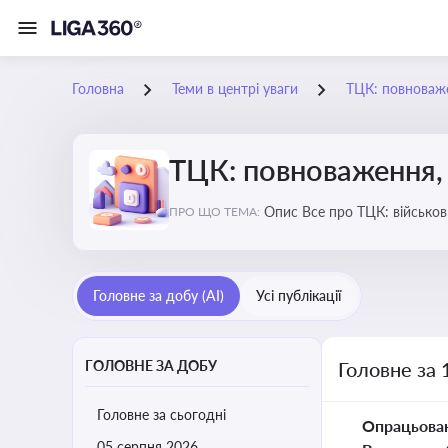
Головна
Теми в центрі уваги
ТЦК: повноваже
ТЦК: повноваження, 
Опис Все про ТЦК: війс
ПРО ЩО ТЕМА:
Головне за добу (AI)
Усі публікації
ГОЛОВНЕ ЗА ДОБУ
Головне за 
Головне за сьогодні
Опрацьова
05 серпня 2026