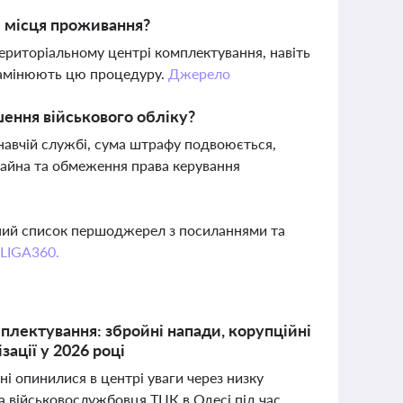
и місця проживання?
територіальному центрі комплектування, навіть
 замінюють цю процедуру.
Джерело
ення військового обліку?
навчій службі, сума штрафу подвоюється,
майна та обмеження права керування
вний список першоджерел з посиланнями та
 LIGA360.
мплектування: збройні напади, корупційні
зації у 2026 році
і опинилися в центрі уваги через низку
а військовослужбовця ТЦК в Одесі під час