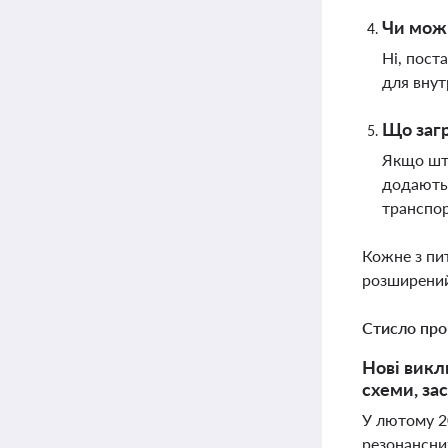
Чи можн
Ні, пост
для внут
Що загр
Якщо штр
додаютьс
транспо
Кожне з пи
розширений
Стисло про
Нові викл
схеми, зас
У лютому 20
резонансни