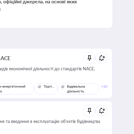
о, офіційні джерела, на основі яких
к
NACE
идів економічної діяльності до стандартів NACE,
о-енергетичний
Торгівля
Будівельна
+10
кс
діяльність
я та введення в експлуатацію об’єктів будівництва