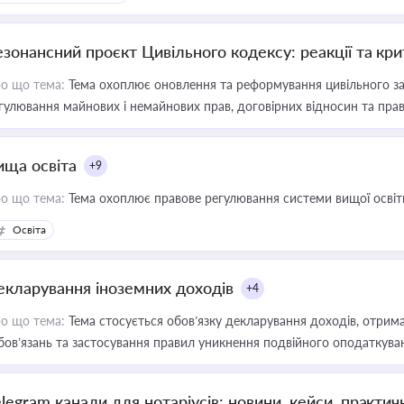
езонансний проєкт Цивільного кодексу: реакції та кр
о що тема:
Тема охоплює оновлення та реформування цивільного за
гулювання майнових і немайнових прав, договірних відносин та прав
ища освіта
+9
о що тема:
Тема охоплює правове регулювання системи вищої освіти, о
Освіта
екларування іноземних доходів
+4
о що тема:
Тема стосується обов’язку декларування доходів, отрим
бов’язань та застосування правил уникнення подвійного оподаткува
elegram канали для нотаріусів: новини, кейси, практич