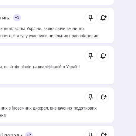
итика
+1
конодавства України, включаючи зміни до
ового статусу учасників цивільних правовідносин
світніх рівнів та кваліфікацій в Україні
аних з іноземних джерел, визначення податкових
ння
ні поради
+2