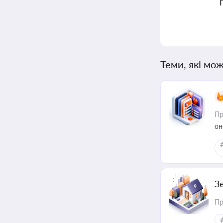
Теми, які мож
Пр
он
З
Пр