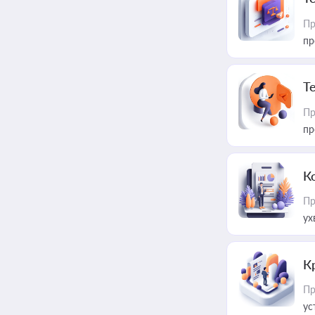
Пр
пр
T
Пр
пр
К
Пр
ух
К
Пр
ус