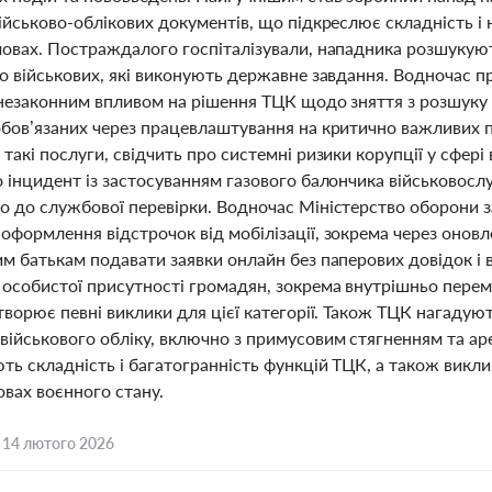
військово-облікових документів, що підкреслює складність 
мовах. Постраждалого госпіталізували, нападника розшукую
до військових, які виконують державне завдання. Водночас п
з незаконним впливом на рішення ТЦК щодо зняття з розшуку
обов’язаних через працевлаштування на критично важливих 
такі послуги, свідчить про системні ризики корупції у сфері 
о інцидент із застосуванням газового балончика військовосл
о до службової перевірки. Водночас Міністерство оборони 
оформлення відстрочок від мобілізації, зокрема через оновл
м батькам подавати заявки онлайн без паперових довідок і в
 особистої присутності громадян, зокрема внутрішньо перем
творює певні виклики для цієї категорії. Також ТЦК нагадую
військового обліку, включно з примусовим стягненням та аре
ть складність і багатогранність функцій ТЦК, а також викл
овах воєнного стану.
,
14 лютого 2026