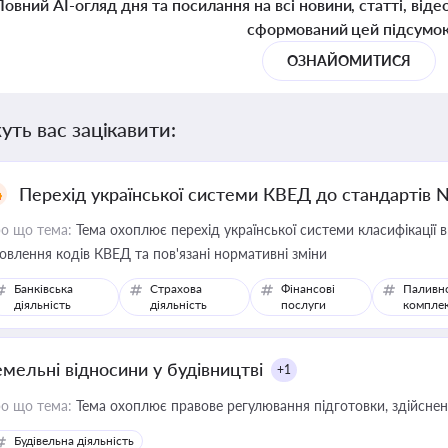
Повний AI-огляд дня та посилання на всі новини, статті, віде
сформований цей підсумо
ОЗНАЙОМИТИСЯ
уть вас зацікавити:
Перехід української системи КВЕД до стандартів 
о що тема:
Тема охоплює перехід української системи класифікації в
овлення кодів КВЕД та пов'язані нормативні зміни
Банківська
Страхова
Фінансові
Паливн
діяльність
діяльність
послуги
компле
емельні відносини у будівництві
+1
о що тема:
Тема охоплює правове регулювання підготовки, здійсненн
Будівельна діяльність