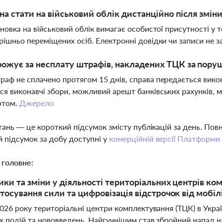
а стати на військовий облік дистанційно після змін
ановка на військовий облік вимагає особистої присутності у 
рішньо переміщених осіб. Електронні довідки чи записи не
ожує за несплату штрафів, накладених ТЦК за поруш
аф не сплачено протягом 15 днів, справа передається вико
я виконавчі збори, можливий арешт банківських рахунків, 
ртом.
Джерело
тань — це короткий підсумок змісту публікацій за день. По
 підсумок за добу доступні у
комерційній версії Платформи
 головне:
ики та зміни у діяльності територіальних центрів ко
тосування сили та цифровізація відстрочок від мобілі
26 року територіальні центри комплектування (ТЦК) в Україн
х подій та нововведень. Найгучнішим став збройний напад н