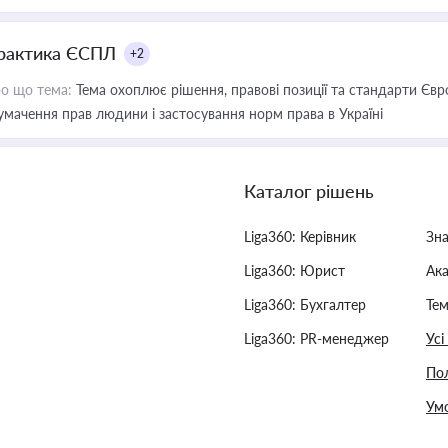
рактика ЄСПЛ
+2
о що тема:
Тема охоплює рішення, правові позиції та стандарти Євр
умачення прав людини і застосування норм права в Україні
Каталог рішень
Liga360: Керівник
Зн
Liga360: Юрист
Ак
Liga360: Бухгалтер
Тем
Liga360: PR-менеджер
Усі
Пол
Умо