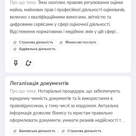
Про що тема:
Тема охоплює правове регулювання оцінки
майна, майнових прав і професійної діяльності оцінювачів,
включно з кваліфікаційними вимогами, звітністю та
цифровими сервісами у сфері оціночної діяльності.
Відстеження нормативних і медійних змін у цій сфері
корисне для власника бізнесу, керівника, юриста або
Страхова діяльність
Фінансові послуги
бухгалтера під час оподаткування, приватизації, оренди
Будівельна діяльність
державного майна, корпоративних угод і перевірки
статусу суб'єктів оціночної діяльності
Легалізація документів
Про що тема:
Нотаріальні процедури, що забезпечують
юридичну чинність документів та їх використання в
правовідносинах, у тому числі за кордоном. Актуальна
інформація дозволяє бізнесу та юристам правильно
оформлювати документи, уникати ризиків недійсності та
забезпечувати їх належне прийняття органами влади та
Банківська діяльність
Страхова діяльність
контрагентами