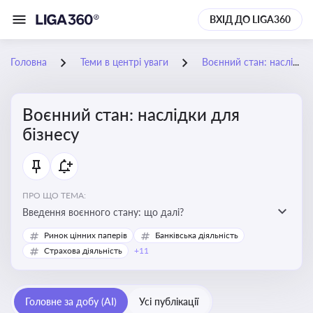
ВХІД ДО LIGA360
Головна
Теми в центрі уваги
Воєнний стан: наслідки для бізнесу
Воєнний стан: наслідки для
бізнесу
ПРО ЩО ТЕМА:
Введення воєнного стану: що далі?
Ринок цінних паперів
Банківська діяльність
Страхова діяльність
+11
Головне за добу (AI)
Усі публікації