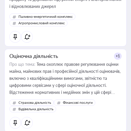
і відновлюваних джерел
Паливно-енергетичний комплекс
Агропромисловий комплекс
Оціночна діяльність
+1
Про що тема:
Тема охоплює правове регулювання оцінки
майна, майнових прав і професійної діяльності оцінювачів,
включно з кваліфікаційними вимогами, звітністю та
цифровими сервісами у сфері оціночної діяльності.
Відстеження нормативних і медійних змін у цій сфері
корисне для власника бізнесу, керівника, юриста або
Страхова діяльність
Фінансові послуги
бухгалтера під час оподаткування, приватизації, оренди
Будівельна діяльність
державного майна, корпоративних угод і перевірки
статусу суб'єктів оціночної діяльності