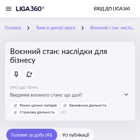
ВХІД ДО LIGA360
Головна
Теми в центрі уваги
Воєнний стан: наслідки для бізнесу
Воєнний стан: наслідки для
бізнесу
ПРО ЩО ТЕМА:
Введення воєнного стану: що далі?
Ринок цінних паперів
Банківська діяльність
Страхова діяльність
+11
Головне за добу (AI)
Усі публікації