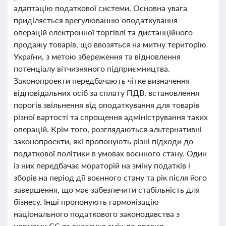
адаптацію податкової системи. Основна увага
приділяється врегулюванню оподаткування
операцій електронної торгівлі та дистанційного
продажу товарів, що ввозяться на митну територію
України, з метою збереження та відновлення
потенціалу вітчизняного підприємництва.
Законопроекти передбачають чітке визначення
відповідальних осіб за сплату ПДВ, встановлення
порогів звільнення від оподаткування для товарів
різної вартості та спрощення адміністрування таких
операцій. Крім того, розглядаються альтернативні
законопроекти, які пропонують різні підходи до
податкової політики в умовах воєнного стану. Один
із них передбачає мораторій на зміну податків і
зборів на період дії воєнного стану та рік після його
завершення, що має забезпечити стабільність для
бізнесу. Інші пропонують гармонізацію
національного податкового законодавства з
нормами ЄС та внесення змін до правил